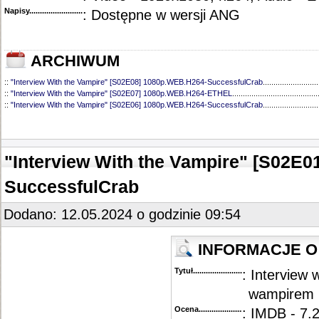
Napisy............................................
: Dostępne w wersji ANG
ARCHIWUM
::
"Interview With the Vampire" [S02E08] 1080p.WEB.H264-SuccessfulCrab
..........................
::
"Interview With the Vampire" [S02E07] 1080p.WEB.H264-ETHEL
........................................
::
"Interview With the Vampire" [S02E06] 1080p.WEB.H264-SuccessfulCrab
..........................
::
"Interview With the Vampire" [S02E05] 1080p.WEB.H264-SuccessfulCrab
..........................
::
"Interview With the Vampire" [S02E04] 1080p.WEB.H264-SuccessfulCrab
..........................
::
"Interview With the Vampire" [S02E03] 1080p.WEB.H264-SuccessfulCrab
..........................
::
"Interview With the Vampire" [S02E01] 1080p.WEB.H264-SuccessfulCrab
..........................
"Interview With the Vampire" [S02E
::
"Interview with the Vampire" [S01E07] 720p.WEB.H264-GLHF
.............................................
::
"Interview with the Vampire" [S01E06] 720p.WEB.H264-GLHF
.............................................
SuccessfulCrab
::
"Interview with the Vampire" [S01E05] 720p.WEB.H264-GLHF
.............................................
::
"Interview with the Vampire" [S01E04] 720p.WEB.h264-KOGi
..............................................
::
"Interview with the Vampire" [S01E03] 720p.WEB.h264-KOGi
..............................................
Dodano: 12.05.2024 o godzinie 09:54
::
"Interview with the Vampire" [S01E01-02] 720p.WEB.H264-GLHF
........................................
INFORMACJE O
Tytuł............................................
: Interview 
wampirem
Ocena.............................................
: IMDB - 7.