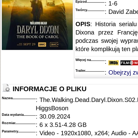
Epizod............................................
: 1-6
Twórcy...........................................
: David Zabe
OPIS
: Historia seria
Dixona przez Francj
podczas swojej wypra
które komplikują ten pl
Więcej na........................................
:
Trailer...........................................
:
Obejrzyj z
INFORMACJE O PLIKU
Nazwa.............................................
: The.Walking.Dead.Daryl.Dixon.S0
HiggsBoson
Data wydania......................................
: 30.09.2024
Rozmiar...........................................
: 6 x 3.51-4.28 GB
Parametry.........................................
: Video - 1920x1080, x264; Audio - 