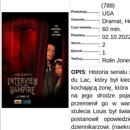
(788)
Produkcja.........................................
: USA
Gatunek...........................................
: Dramat, H
Czas trwania......................................
: 60 min.
Premiera..........................................
: 02.10.2022
Sezon.............................................
: 2
Epizod............................................
: 1
Twórcy...........................................
: Rolin Jone
OPIS
: Historia serial
du Lac, który był kie
kochającą żonę, która
na jego drodze poja
przemienił go w wa
stulecia Louis był św
postanowił opowiedz
dziennikarzowi. (naekra