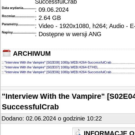
SuccessfulCrab
Data wydania......................................
: 09.06.2024
Rozmiar...........................................
: 2.64 GB
Parametry.........................................
: Video - 1920x1080, h264; Audio - 
Napisy............................................
: Dostępne w wersji ANG
ARCHIWUM
::
"Interview With the Vampire" [S02E08] 1080p.WEB.H264-SuccessfulCrab
..........................
::
"Interview With the Vampire" [S02E07] 1080p.WEB.H264-ETHEL
........................................
::
"Interview With the Vampire" [S02E06] 1080p.WEB.H264-SuccessfulCrab
..........................
::
"Interview With the Vampire" [S02E04] 1080p.WEB.H264-SuccessfulCrab
..........................
::
"Interview With the Vampire" [S02E03] 1080p.WEB.H264-SuccessfulCrab
..........................
::
"Interview With the Vampire" [S02E02] 1080p.WEB.H264-SuccessfulCrab
..........................
::
"Interview With the Vampire" [S02E01] 1080p.WEB.H264-SuccessfulCrab
..........................
"Interview With the Vampire" [S02E
::
"Interview with the Vampire" [S01E07] 720p.WEB.H264-GLHF
.............................................
::
"Interview with the Vampire" [S01E06] 720p.WEB.H264-GLHF
.............................................
SuccessfulCrab
::
"Interview with the Vampire" [S01E05] 720p.WEB.H264-GLHF
.............................................
::
"Interview with the Vampire" [S01E04] 720p.WEB.h264-KOGi
..............................................
::
"Interview with the Vampire" [S01E03] 720p.WEB.h264-KOGi
..............................................
Dodano: 02.06.2024 o godzinie 10:22
::
"Interview with the Vampire" [S01E01-02] 720p.WEB.H264-GLHF
........................................
INFORMACJE O