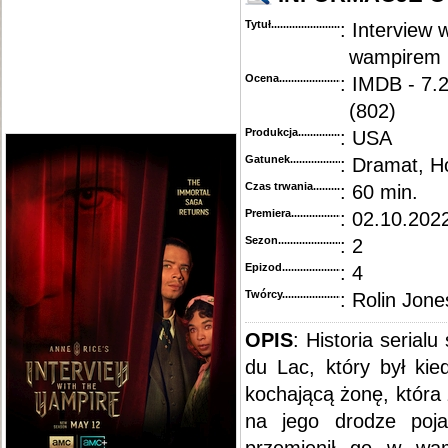
Tytuł............................................
: Interview 
wampirem
Ocena.............................................
: IMDB - 7.
(802)
Produkcja.........................................
: USA
Gatunek...........................................
: Dramat, H
Czas trwania......................................
: 60 min.
Premiera..........................................
: 02.10.2022
Sezon.............................................
: 2
Epizod............................................
: 4
Twórcy...........................................
: Rolin Jone
OPIS
: Historia serial
du Lac, który był kie
kochającą żonę, która
na jego drodze poja