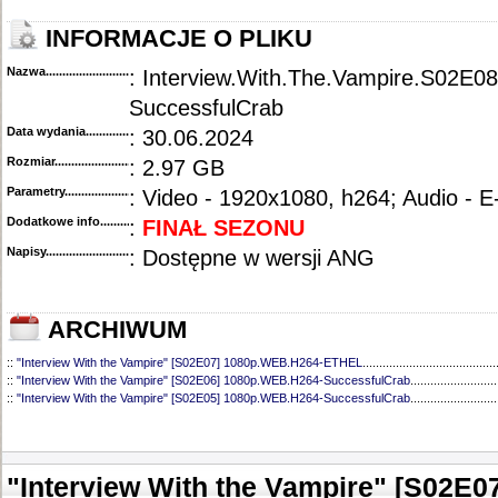
INFORMACJE O PLIKU
Nazwa.............................................
: Interview.With.The.Vampire.S02E
SuccessfulCrab
Data wydania......................................
: 30.06.2024
Rozmiar...........................................
: 2.97 GB
Parametry.........................................
: Video - 1920x1080, h264; Audio - 
Dodatkowe info....................................
:
FINAŁ SEZONU
Napisy............................................
: Dostępne w wersji ANG
ARCHIWUM
::
"Interview With the Vampire" [S02E07] 1080p.WEB.H264-ETHEL
........................................
::
"Interview With the Vampire" [S02E06] 1080p.WEB.H264-SuccessfulCrab
..........................
::
"Interview With the Vampire" [S02E05] 1080p.WEB.H264-SuccessfulCrab
..........................
::
"Interview With the Vampire" [S02E04] 1080p.WEB.H264-SuccessfulCrab
..........................
::
"Interview With the Vampire" [S02E03] 1080p.WEB.H264-SuccessfulCrab
..........................
::
"Interview With the Vampire" [S02E02] 1080p.WEB.H264-SuccessfulCrab
..........................
::
"Interview With the Vampire" [S02E01] 1080p.WEB.H264-SuccessfulCrab
..........................
"Interview With the Vampire" [S02E
::
"Interview with the Vampire" [S01E07] 720p.WEB.H264-GLHF
.............................................