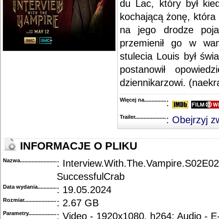
du Lac, który był kie
kochającą żonę, która
na jego drodze poja
przemienił go w wa
stulecia Louis był św
postanowił opowiedz
dziennikarzowi. (naekra
Więcej na........................................
:
Trailer...........................................
:
Obejrzyj z
INFORMACJE O PLIKU
Nazwa.............................................
: Interview.With.The.Vampire.S02E
SuccessfulCrab
Data wydania......................................
: 19.05.2024
Rozmiar...........................................
: 2.67 GB
Parametry.........................................
: Video - 1920x1080, h264; Audio - 