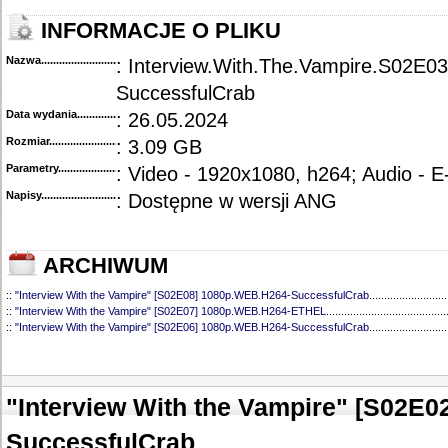
INFORMACJE O PLIKU
Nazwa.............................................
: Interview.With.The.Vampire.S02E
SuccessfulCrab
Data wydania......................................
: 26.05.2024
Rozmiar...........................................
: 3.09 GB
Parametry.........................................
: Video - 1920x1080, h264; Audio - 
Napisy............................................
: Dostępne w wersji ANG
ARCHIWUM
::
"Interview With the Vampire" [S02E08] 1080p.WEB.H264-SuccessfulCrab
..........................
::
"Interview With the Vampire" [S02E07] 1080p.WEB.H264-ETHEL
........................................
::
"Interview With the Vampire" [S02E06] 1080p.WEB.H264-SuccessfulCrab
..........................
::
"Interview With the Vampire" [S02E05] 1080p.WEB.H264-SuccessfulCrab
..........................
::
"Interview With the Vampire" [S02E04] 1080p.WEB.H264-SuccessfulCrab
..........................
::
"Interview With the Vampire" [S02E02] 1080p.WEB.H264-SuccessfulCrab
..........................
::
"Interview With the Vampire" [S02E01] 1080p.WEB.H264-SuccessfulCrab
..........................
"Interview With the Vampire" [S02E
::
"Interview with the Vampire" [S01E07] 720p.WEB.H264-GLHF
.............................................
::
"Interview with the Vampire" [S01E06] 720p.WEB.H264-GLHF
.............................................
SuccessfulCrab
::
"Interview with the Vampire" [S01E05] 720p.WEB.H264-GLHF
.............................................