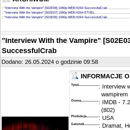
::
"Interview With the Vampire" [S02E08] 1080p.WEB.H264-SuccessfulCrab
..........................
::
"Interview With the Vampire" [S02E07] 1080p.WEB.H264-ETHEL
........................................
::
"Interview With the Vampire" [S02E06] 1080p.WEB.H264-SuccessfulCrab
..........................
::
"Interview With the Vampire" [S02E05] 1080p.WEB.H264-SuccessfulCrab
..........................
::
"Interview With the Vampire" [S02E03] 1080p.WEB.H264-SuccessfulCrab
..........................
::
"Interview With the Vampire" [S02E02] 1080p.WEB.H264-SuccessfulCrab
..........................
::
"Interview With the Vampire" [S02E01] 1080p.WEB.H264-SuccessfulCrab
..........................
"Interview With the Vampire" [S02E
::
"Interview with the Vampire" [S01E07] 720p.WEB.H264-GLHF
.............................................
::
"Interview with the Vampire" [S01E06] 720p.WEB.H264-GLHF
.............................................
SuccessfulCrab
::
"Interview with the Vampire" [S01E05] 720p.WEB.H264-GLHF
.............................................
::
"Interview with the Vampire" [S01E04] 720p.WEB.h264-KOGi
..............................................
::
"Interview with the Vampire" [S01E03] 720p.WEB.h264-KOGi
..............................................
Dodano: 26.05.2024 o godzinie 09:58
::
"Interview with the Vampire" [S01E01-02] 720p.WEB.H264-GLHF
........................................
INFORMACJE O
Tytuł............................................
: Interview 
wampirem
Ocena.............................................
: IMDB - 7.
(802)
Produkcja.........................................
: USA
Gatunek...........................................
: Dramat, H