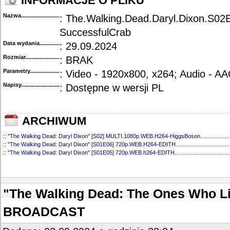
INFORMACJE O PLIKU
Nazwa.............................................
: The.Walking.Dead.Daryl.Dixon.S0
SuccessfulCrab
Data wydania......................................
: 29.09.2024
Rozmiar...........................................
: BRAK
Parametry.........................................
: Video - 1920x800, x264; Audio - A
Napisy............................................
: Dostępne w wersji PL
ARCHIWUM
::
"The Walking Dead: Daryl Dixon" [S02] MULTI.1080p.WEB.H264-HiggsBoson
...................
::
"The Walking Dead: Daryl Dixon" [S01E06] 720p.WEB.H264-EDITH
...................................
::
"The Walking Dead: Daryl Dixon" [S01E05] 720p.WEB.h264-EDITH
....................................
::
"The Walking Dead: Daryl Dixon" [S01E04] 720p.WEB.H264-EDITH
...................................
::
"The Walking Dead: Daryl Dixon" [S01E03] 720p.WEB.H264-EDITH
...................................
::
"The Walking Dead: Daryl Dixon" [S01E02] 720p.WEB.H264-EDITH
...................................
::
"The Walking Dead: Daryl Dixon" [S01E01] 720p.WEB.H264-EDITH
...................................
"The Walking Dead: The Ones Who Li
BROADCAST