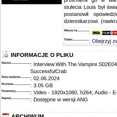
przemienił go w wa
stulecia Louis był św
postanowił opowiedz
dziennikarzowi. (naekra
Więcej na........................................
:
Trailer...........................................
:
Obejrzyj z
INFORMACJE O PLIKU
Nazwa.............................................
: Interview.With.The.Vampire.S02E
SuccessfulCrab
Data wydania......................................
: 02.06.2024
Rozmiar...........................................
: 3.05 GB
Parametry.........................................
: Video - 1920x1080, h264; Audio - 
Napisy............................................
: Dostępne w wersji ANG
ARCHIWUM