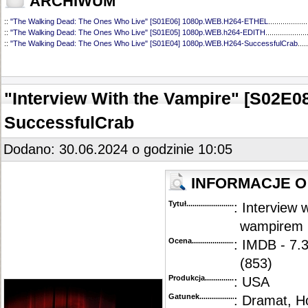
ARCHIWUM
::
"The Walking Dead: The Ones Who Live" [S01E06] 1080p.WEB.H264-ETHEL
...................
::
"The Walking Dead: The Ones Who Live" [S01E05] 1080p.WEB.h264-EDITH
....................
::
"The Walking Dead: The Ones Who Live" [S01E04] 1080p.WEB.H264-SuccessfulCrab
.....
::
"The Walking Dead: The Ones Who Live" [S01E03] 1080p.WEB.H264-LAZYCUNTS
.........
::
"The Walking Dead: The Ones Who Live" [S01E02] 1080p.WEB.H264-NHTFS
..................
::
"The Walking Dead: The Ones Who Live" [S01E01] 1080p.WEB.H264-PerfectVengefulBea
"Interview With the Vampire" [S02E
SuccessfulCrab
Dodano: 30.06.2024 o godzinie 10:05
INFORMACJE O
Tytuł............................................
: Interview 
wampirem
Ocena.............................................
: IMDB - 7.
(853)
Produkcja.........................................
: USA
Gatunek...........................................
: Dramat, H