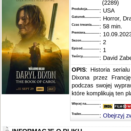
(2289)
Produkcja.........................................
: USA
Gatunek...........................................
: Horror, D
Czas trwania......................................
: 58 min.
Premiera..........................................
: 10.09.2023
Sezon.............................................
: 2
Epizod............................................
: 1
Twórcy...........................................
: David Zabe
OPIS
: Historia seria
Dixona przez Francj
podczas swojej wypra
które komplikują ten pl
Więcej na........................................
:
Trailer...........................................
:
Obejrzyj z