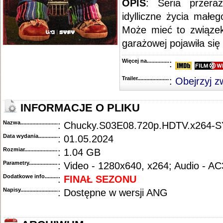
OPIS
:
Seria przera
idylliczne życia małe
Może mieć to związe
garażowej pojawiła się
Więcej na........................................
:
Trailer...........................................
:
Obejrzyj z
INFORMACJE O PLIKU
Nazwa.............................................
: Chucky.S03E08.720p.HDTV.x264
Data wydania......................................
: 01.05.2024
Rozmiar...........................................
: 1.04 GB
Parametry.........................................
: Video - 1280x640, x264; Audio - AC
Dodatkowe info....................................
:
FINAŁ SEZONU
Napisy............................................
: Dostępne w wersji ANG