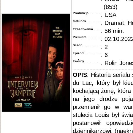
(853)
Produkcja.........................................
: USA
Gatunek...........................................
: Dramat, H
Czas trwania......................................
: 56 min.
Premiera..........................................
: 02.10.2022
Sezon.............................................
: 2
Epizod............................................
: 6
Twórcy...........................................
: Rolin Jone
OPIS
: Historia serial
du Lac, który był kie
kochającą żonę, która
na jego drodze poja
przemienił go w wa
stulecia Louis był św
postanowił opowiedz
dziennikarzowi. (naekra