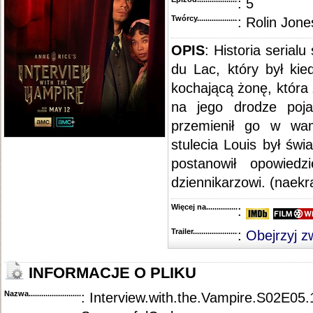
: 5
Twórcy...........................................
: Rolin Jone
OPIS
: Historia serial
du Lac, który był kie
kochającą żonę, która
na jego drodze poja
przemienił go w wa
stulecia Louis był św
postanowił opowiedz
dziennikarzowi. (naekra
Więcej na........................................
:
Trailer...........................................
:
Obejrzyj z
INFORMACJE O PLIKU
Nazwa.............................................
: Interview.with.the.Vampire.S02E0