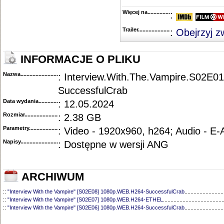
Więcej na........................................
:
Trailer...........................................
:
Obejrzyj z
INFORMACJE O PLIKU
Nazwa.............................................
: Interview.With.The.Vampire.S02E
SuccessfulCrab
Data wydania......................................
: 12.05.2024
Rozmiar...........................................
: 2.38 GB
Parametry.........................................
: Video - 1920x960, h264; Audio - E
Napisy............................................
: Dostępne w wersji ANG
ARCHIWUM
::
"Interview With the Vampire" [S02E08] 1080p.WEB.H264-SuccessfulCrab
..........................
::
"Interview With the Vampire" [S02E07] 1080p.WEB.H264-ETHEL
........................................
::
"Interview With the Vampire" [S02E06] 1080p.WEB.H264-SuccessfulCrab
..........................
::
"Interview With the Vampire" [S02E05] 1080p.WEB.H264-SuccessfulCrab
..........................
::
"Interview With the Vampire" [S02E04] 1080p.WEB.H264-SuccessfulCrab
..........................