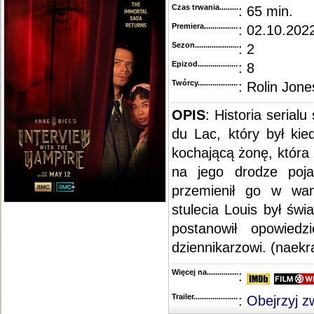
Czas trwania......................................
: 65 min.
Premiera..........................................
: 02.10.2022
Sezon.............................................
: 2
Epizod............................................
: 8
Twórcy...........................................
: Rolin Jone
OPIS
: Historia serial
du Lac, który był kie
kochającą żonę, która
na jego drodze poja
przemienił go w wa
stulecia Louis był św
postanowił opowiedz
dziennikarzowi. (naekra
Więcej na........................................
:
Trailer...........................................
:
Obejrzyj z