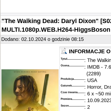
"The Walking Dead: Daryl Dixon" [S0
MULTI.1080p.WEB.H264-HiggsBoson
Dodano: 02.10.2024 o godzinie 08:15
INFORMACJE O
Tytuł............................................
: The Walki
Ocena.............................................
: IMDB - 7.6
(2289)
Produkcja.........................................
: USA
Gatunek...........................................
: Horror, D
Czas trwania......................................
: 6 x ~50 mi
Premiera..........................................
: 10.09.2023
Sezon.............................................
: 2