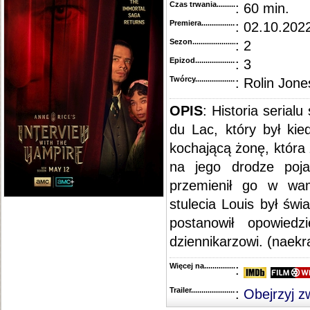
Czas trwania......................................
: 60 min.
Premiera..........................................
: 02.10.2022
Sezon.............................................
: 2
Epizod............................................
: 3
Twórcy...........................................
: Rolin Jone
OPIS
: Historia serial
du Lac, który był kie
kochającą żonę, która
na jego drodze poja
przemienił go w wa
stulecia Louis był św
postanowił opowiedz
dziennikarzowi. (naekra
Więcej na........................................
:
Trailer...........................................
:
Obejrzyj z