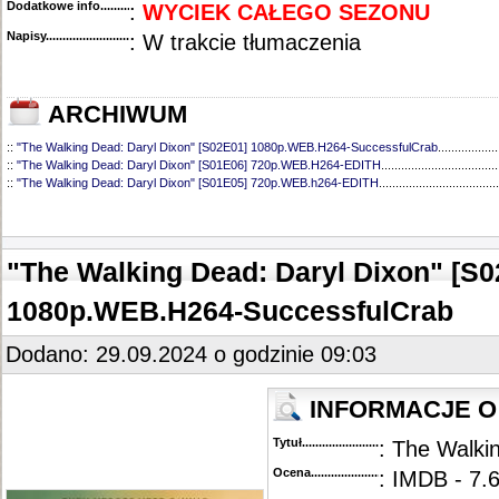
Dodatkowe info....................................
:
WYCIEK CAŁEGO SEZONU
Napisy............................................
: W trakcie tłumaczenia
ARCHIWUM
::
"The Walking Dead: Daryl Dixon" [S02E01] 1080p.WEB.H264-SuccessfulCrab
..................
::
"The Walking Dead: Daryl Dixon" [S01E06] 720p.WEB.H264-EDITH
...................................
::
"The Walking Dead: Daryl Dixon" [S01E05] 720p.WEB.h264-EDITH
....................................
::
"The Walking Dead: Daryl Dixon" [S01E04] 720p.WEB.H264-EDITH
...................................
::
"The Walking Dead: Daryl Dixon" [S01E03] 720p.WEB.H264-EDITH
...................................
::
"The Walking Dead: Daryl Dixon" [S01E02] 720p.WEB.H264-EDITH
...................................
::
"The Walking Dead: Daryl Dixon" [S01E01] 720p.WEB.H264-EDITH
...................................
"The Walking Dead: Daryl Dixon" [S0
1080p.WEB.H264-SuccessfulCrab
Dodano: 29.09.2024 o godzinie 09:03
INFORMACJE O
Tytuł............................................
: The Walki
Ocena.............................................
: IMDB - 7.6