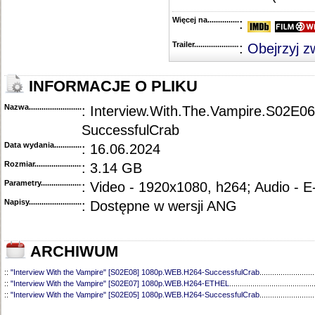
Więcej na........................................
:
Trailer...........................................
:
Obejrzyj z
INFORMACJE O PLIKU
Nazwa.............................................
: Interview.With.The.Vampire.S02E
SuccessfulCrab
Data wydania......................................
: 16.06.2024
Rozmiar...........................................
: 3.14 GB
Parametry.........................................
: Video - 1920x1080, h264; Audio - 
Napisy............................................
: Dostępne w wersji ANG
ARCHIWUM
::
"Interview With the Vampire" [S02E08] 1080p.WEB.H264-SuccessfulCrab
..........................
::
"Interview With the Vampire" [S02E07] 1080p.WEB.H264-ETHEL
........................................
::
"Interview With the Vampire" [S02E05] 1080p.WEB.H264-SuccessfulCrab
..........................
::
"Interview With the Vampire" [S02E04] 1080p.WEB.H264-SuccessfulCrab
..........................