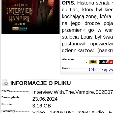
OPIS
: Historia serial
du Lac, który był kie
kochającą żonę, która
na jego drodze poja
przemienił go w wa
stulecia Louis był św
postanowił opowiedz
dziennikarzowi. (naekra
Więcej na........................................
:
Trailer...........................................
:
Obejrzyj z
INFORMACJE O PLIKU
Nazwa.............................................
: Interview.With.The.Vampire.S02
Data wydania......................................
: 23.06.2024
Rozmiar...........................................
: 3.16 GB
Parametry.........................................
: Video - 1920x1080, h264; Audio - 