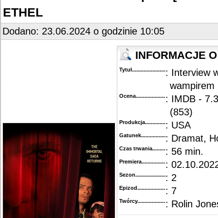
::
"Interview with the Vampire" [S01E06] 720p.WEB.H264-GLHF
.............................................
ETHEL
::
"Interview with the Vampire" [S01E05] 720p.WEB.H264-GLHF
.............................................
::
"Interview with the Vampire" [S01E04] 720p.WEB.h264-KOGi
..............................................
::
"Interview with the Vampire" [S01E03] 720p.WEB.h264-KOGi
..............................................
Dodano: 23.06.2024 o godzinie 10:05
::
"Interview with the Vampire" [S01E01-02] 720p.WEB.H264-GLHF
........................................
INFORMACJE O
Tytuł............................................
: Interview 
wampirem
Ocena.............................................
: IMDB - 7.
(853)
Produkcja.........................................
: USA
Gatunek...........................................
: Dramat, H
Czas trwania......................................
: 56 min.
Premiera..........................................
: 02.10.2022
Sezon.............................................
: 2
Epizod............................................
: 7
Twórcy...........................................
: Rolin Jone