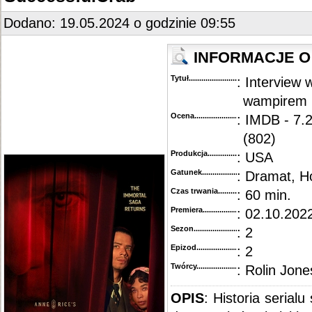
::
"Interview with the Vampire" [S01E04] 720p.WEB.h264-KOGi
..............................................
::
"Interview with the Vampire" [S01E03] 720p.WEB.h264-KOGi
..............................................
Dodano: 19.05.2024 o godzinie 09:55
::
"Interview with the Vampire" [S01E01-02] 720p.WEB.H264-GLHF
........................................
INFORMACJE O
Tytuł............................................
: Interview 
wampirem
Ocena.............................................
: IMDB - 7.
(802)
Produkcja.........................................
: USA
Gatunek...........................................
: Dramat, H
Czas trwania......................................
: 60 min.
Premiera..........................................
: 02.10.2022
Sezon.............................................
: 2
Epizod............................................
: 2
Twórcy...........................................
: Rolin Jone
OPIS
: Historia serial