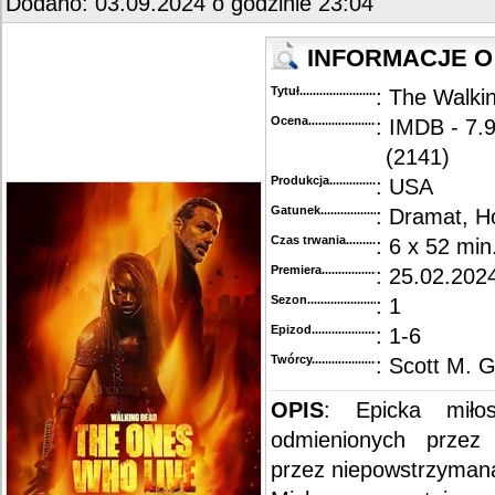
Dodano: 03.09.2024 o godzinie 23:04
INFORMACJE O
Tytuł............................................
: The Walki
Ocena.............................................
: IMDB - 7.9
(2141)
Produkcja.........................................
: USA
Gatunek...........................................
: Dramat, H
Czas trwania......................................
: 6 x 52 min
Premiera..........................................
: 25.02.2024
Sezon.............................................
: 1
Epizod............................................
: 1-6
Twórcy...........................................
: Scott M. 
OPIS
: Epicka miło
odmienionych przez 
przez niepowstrzymaną 