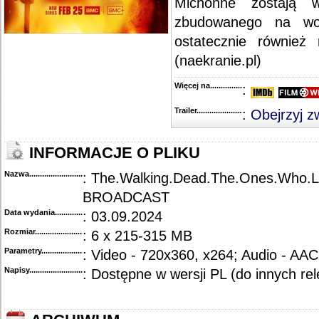
Michonne zostają w
zbudowanego na wo
ostatecznie również
(naekranie.pl)
Więcej na........................................
:
Trailer...........................................
:
Obejrzyj z
INFORMACJE O PLIKU
Nazwa.............................................
: The.Walking.Dead.The.Ones.Who.L
BROADCAST
Data wydania......................................
: 03.09.2024
Rozmiar...........................................
: 6 x 215-315 MB
Parametry.........................................
: Video - 720x360, x264; Audio - AAC
Napisy............................................
: Dostępne w wersji PL (do innych re