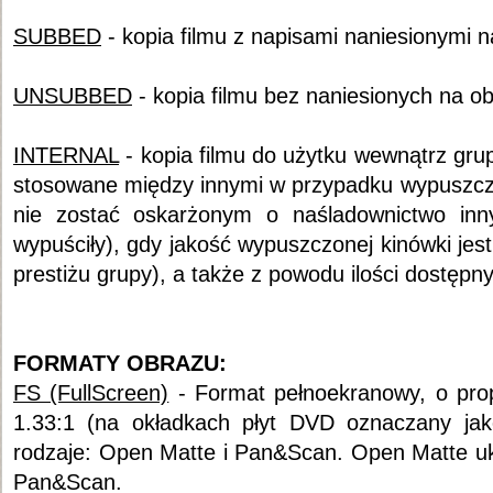
SUBBED
- kopia filmu z napisami naniesionymi n
UNSUBBED
- kopia filmu bez naniesionych na o
INTERNAL
- kopia filmu do użytku wewnątrz grup
stosowane między innymi w przypadku wypuszczen
nie zostać oskarżonym o naśladownictwo inny
wypuściły), gdy jakość wypuszczonej kinówki jest
prestiżu grupy), a także z powodu ilości dostępny
FORMATY OBRAZU:
FS (FullScreen)
- Format pełnoekranowy, o prop
1.33:1 (na okładkach płyt DVD oznaczany jak
rodzaje: Open Matte i Pan&Scan. Open Matte uk
Pan&Scan.