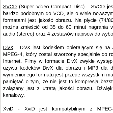
SVCD
(Super Video Compact Disc) - SVCD jest
bardzo podobnym do VCD, ale o wiele nowszym
formatami jest jakość obrazu. Na płycie (74/
można zmieścić od 35 do 60 minut nagrania w 
audio (stereo) oraz 4 zestawów napisów do wybo
DivX
- DivX jest kodekiem opierającym się na 
MPEG-4, który został stworzony specjalnie do r
Internet. Filmy w formacie DivX zwykle występu
używa kodeków DivX dla obrazu i MP3 dla d
wymienionego formatu jest przede wszystkim mał
pamiętać o tym, że nie jest to kompresja bezst
związany jest z utratą jakości obrazu. Dźwięk
kanałowy.
XviD
- XviD jest kompatybilnym z MPEG-