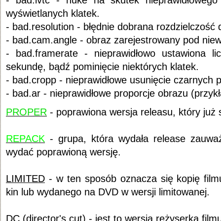
- bad.ivtc - nuke na skutek nieprawidłowego
wyświetlanych klatek.
- bad.resolution - błędnie dobrana rozdzielczość
- bad.cam.angle - obraz zarejestrowany pod nie
- bad.framerate - nieprawidłowo ustawiona li
sekundę, bądź pominięcie niektórych klatek.
- bad.cropp - nieprawidłowe usunięcie czarnych p
- bad.ar - nieprawidłowe proporcje obrazu (przykł
PROPER
- poprawiona wersja releasu, który już s
REPACK
- grupa, która wydała release zauważ
wydać poprawioną wersję.
LIMITED
- w ten sposób oznacza się kopię filmu
kin lub wydanego na DVD w wersji limitowanej.
DC (director's cut)
- jest to wersja reżyserka film