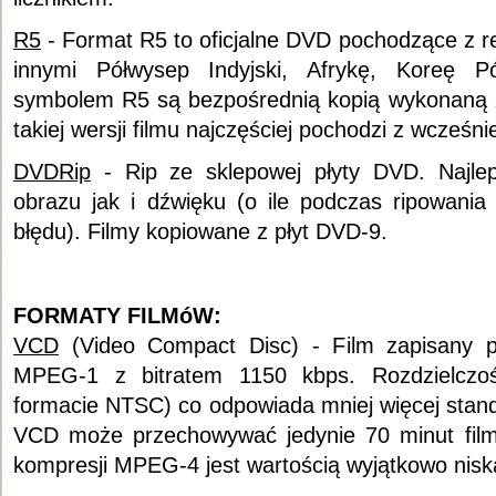
R5
- Format R5 to oficjalne DVD pochodzące z r
innymi Półwysep Indyjski, Afrykę, Koreę P
symbolem R5 są bezpośrednią kopią wykonaną 
takiej wersji filmu najczęściej pochodzi z wcześn
DVDRip
- Rip ze sklepowej płyty DVD. Najle
obrazu jak i dźwięku (o ile podczas ripowania
błędu). Filmy kopiowane z płyt DVD-9.
FORMATY FILMóW:
VCD
(Video Compact Disc) - Film zapisany pr
MPEG-1 z bitratem 1150 kbps. Rozdzielczo
formacie NTSC) co odpowiada mniej więcej stan
VCD może przechowywać jedynie 70 minut film
kompresji MPEG-4 jest wartością wyjątkowo nisk