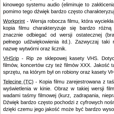
kinowego systemu audio (eliminuje to zakłóceni
pomimo tego dźwięk bardzo często charakteryzuj
Workprint
- Wersja robocza filmu, która wyciekł
kopia filmu charakteryzuje się bardzo różną
znacznie odbiegać od wersji ostatecznej (br
pełnego udźwiękowienia itd.). Zazwyczaj taki 
nazwę wytwórni oraz licznik.
VHSrip
- Rip ze sklepowej kasety VHS. Dotycz
filmów, koncertów czy też filmów XXX. Jakość ta
sprzętu, na którym był on robiony oraz kasety V
Telecine (TC)
- Kopia filmu zarejestrowana z ta
wyświetlenia w kinie. Obraz w takiej wersji fi
wadami taśmy filmowej (kurz, zadrapania, niep
Dźwięk bardzo często pochodzi z cyfrowych nośn
dzięki czemu jego jakość może być bardzo wysok