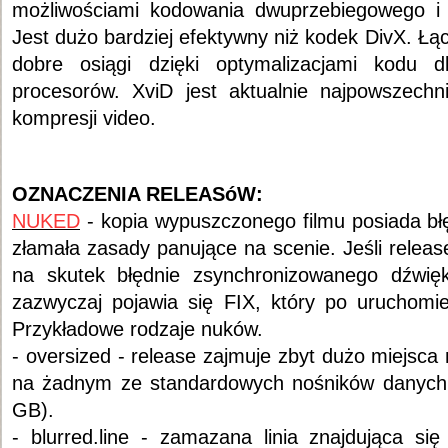
możliwościami kodowania dwuprzebiegowego 
Jest dużo bardziej efektywny niż kodek DivX. Łąc
dobre osiągi dzięki optymalizacjami kodu 
procesorów. XviD jest aktualnie najpowszech
kompresji video.
OZNACZENIA RELEASóW:
NUKED
- kopia wypuszczonego filmu posiada błę
złamała zasady panujące na scenie. Jeśli relea
na skutek błędnie zsynchronizowanego dźwi
zazwyczaj pojawia się FIX, który po uruchomien
Przykładowe rodzaje nuków.
- oversized - release zajmuje zbyt dużo miejsca 
na żadnym ze standardowych nośników danyc
GB).
- blurred.line - zamazana linia znajdująca si