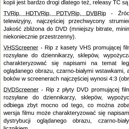
kopii jest bardzo drogi dlatego też, releasy TC są
TVRip, HDTVRip, PDTVRip, DVBRip
- Źródł
telewizyjny, najczęściej przechwycony strumi
Jakość zbliżona do DVD (mniejszy bitrate, mini
niekoniecznie przestrzenny).
VHSScreener
- Rip z kasety VHS promującej fil
rozsyłane do dziennikarzy, sklepów, wypożycz
charakteryzować się napisami na temat lega
oglądanego obrazu, czarno-białymi wstawkami, a
boków w screenerach najczęściej wynosi 4:3 (ob
DVDScreener
- Rip z płyty DVD promującej fil
rozsyłane do dziennikarzy, sklepów, wypożyc
odbiega zbyt mocno od tego, co można zoba
wersja filmu może charakteryzować się napisami
dystrybucji oglądanego obrazu, czarno-bia
licznikiem.