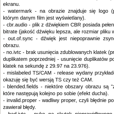
ekranu.
- watermark - na obrazie znajduje się logo 
którym danym film jest wyświetlany).
- cbr.audio - plik z dźwiękiem CBR posiada peł
bitrate (jakość dźwięku lepsza, ale rozmiar pliku 
- out.of.sync - dźwięk jest niepoprawnie zs
obrazu.
- no.ivtc - brak usunięcia zdublowanych klatek (p
duplikatem poprzedniej - usunięcie duplikatów 
klatek na sekundę z 29.97 na 23.976).
- mislabeled TS/CAM - release wydany przykła
okazuję się być wersją TS czy też CAM.
- blended.fields - niektóre obszary obrazu są 
które następują kolejno po sobie (efekt ducha).
- invalid.proper - wadliwy proper, czyli błędnie 
zawierał błędy.