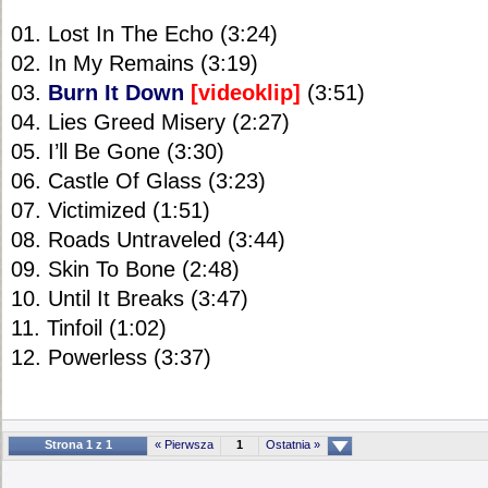
01. Lost In The Echo (3:24)
02. In My Remains (3:19)
03.
Burn It Down
[videoklip]
(3:51)
04. Lies Greed Misery (2:27)
05. I’ll Be Gone (3:30)
06. Castle Of Glass (3:23)
07. Victimized (1:51)
08. Roads Untraveled (3:44)
09. Skin To Bone (2:48)
10. Until It Breaks (3:47)
11. Tinfoil (1:02)
12. Powerless (3:37)
Strona 1 z 1
« Pierwsza
1
Ostatnia »