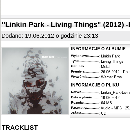
"Linkin Park - Living Things" (2012) 
Dodano: 19.06.2012 o godzinie 23:13
INFORMACJE O ALBUMIE
Wykonawca.........................................
: Linkin Park
Tytuł............................................
: Living Things
Gatunek...........................................
: Metal
Premiera..........................................
: 26.06.2012 - Pol
Wytwórnia........................................
: Warner Bros
INFORMACJE O PLIKU
Nazwa.............................................
: Linkin_Park-Liv
Data wydania......................................
: 19.06.2012
Rozmiar...........................................
: 64 MB
Parametry.........................................
: Audio - MP3 ~25
Źródło.........................................
: CD
TRACKLIST