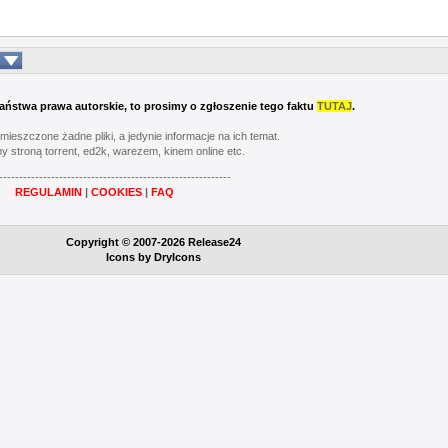
 Państwa prawa autorskie, to prosimy o zgłoszenie tego faktu
TUTAJ
.
umieszczone żadne pliki, a jedynie informacje na ich temat.
y stroną torrent, ed2k, warezem, kinem online etc.
----------------------------------------------------------
REGULAMIN
|
COOKIES
|
FAQ
Copyright © 2007-2026 Release24
Icons by
DryIcons