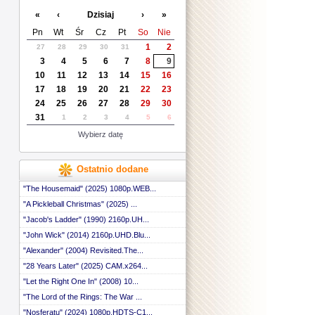
«
‹
Dzisiaj
›
»
Pn
Wt
Śr
Cz
Pt
So
Nie
1
2
27
28
29
30
31
3
4
5
6
7
8
9
10
11
12
13
14
15
16
17
18
19
20
21
22
23
24
25
26
27
28
29
30
31
1
2
3
4
5
6
Wybierz datę
Ostatnio dodane
"The Housemaid" (2025) 1080p.WEB...
"A Pickleball Christmas" (2025) ...
"Jacob's Ladder" (1990) 2160p.UH...
"John Wick" (2014) 2160p.UHD.Blu...
"Alexander" (2004) Revisited.The...
"28 Years Later" (2025) CAM.x264...
"Let the Right One In" (2008) 10...
"The Lord of the Rings: The War ...
"Nosferatu" (2024) 1080p.HDTS-C1...