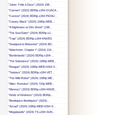
"Joker: Folie à Deux" (2024) 108...
"Carmen" (2022) BDRip.x264-GUACA...
"Cuckoo" (2024) BDRip.x264-PiGNU...
"Canary Black" (2024) 1080p.WEB....
"A Nightmare on Elm Street" (198...
"The Soul Eater" (2024) BDRip.x2...
"Trap" (2024) BDRip.x264-KNiVES
"Deadpool & Wolverine" (2024) BD...
"Watchmen: Chapter I" (2024) 216...
"Borderlands" (2024) BDRip.x264-...
"The Substance" (2024) 1080p.WEB...
"Reagan" (2024) 1080p.WEB.H264-V...
"Twisters" (2024) BDRip.x264-VET...
"The Wild Robot" (2024) 1080p.WE...
"Alien: Romulus" (2024) 720p.WEB...
"Memory" (2023) BDRip.x264-KNiVE...
"Kinds of Kindness" (2024) BDRip...
"Beetlejuice Beetlejuice" (2024)...
"Azrael" (2024) 1080p.WEB.H264-S...
"Megalopolis" (2024) TS.x264-SUN...