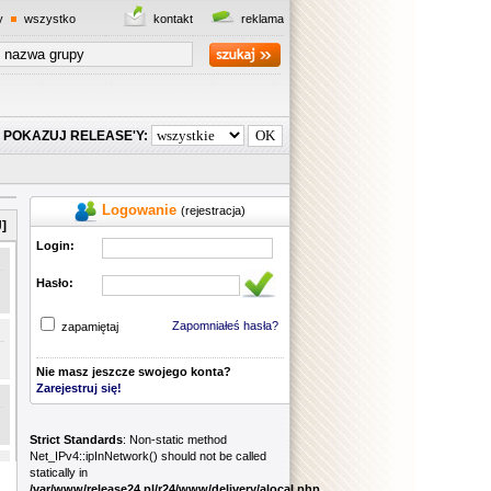
y
wszystko
kontakt
reklama
POKAZUJ RELEASE'Y:
Logowanie
(rejestracja)
]
Login:
Hasło:
Zapomniałeś hasła?
zapamiętaj
Nie masz jeszcze swojego konta?
Zarejestruj się!
Strict Standards
: Non-static method
Net_IPv4::ipInNetwork() should not be called
statically in
/var/www/release24.pl/r24/www/delivery/alocal.php