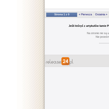
Strona 1 z 0
« Pierwsza
Ostatnia »
Jeśli któryś z artykułów łamie
Na stronie nie są 
Nie jesteśm
----------