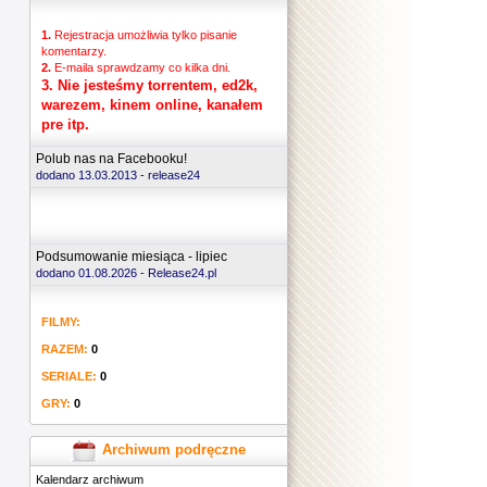
1.
Rejestracja umożliwia tylko pisanie
komentarzy.
2.
E-maila sprawdzamy co kilka dni.
3.
Nie jesteśmy torrentem, ed2k,
warezem, kinem online, kanałem
pre itp.
Polub nas na Facebooku!
dodano 13.03.2013 -
release24
Podsumowanie miesiąca - lipiec
dodano 01.08.2026 - Release24.pl
FILMY:
RAZEM:
0
SERIALE:
0
GRY:
0
Archiwum podręczne
Kalendarz archiwum