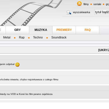
filmy
seriale
gr
wyszukiwarka
E
GRY
MUZYKA
PREMIERY
FAQ
Metal
Rap
Techno
Soundtrack
[UKRYJ