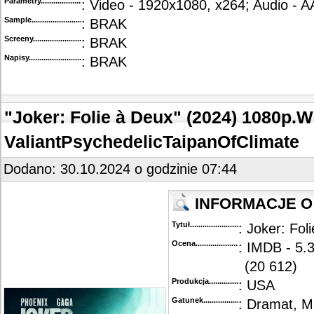
Parametry.........................................
: Video - 1920x1080, x264; Audio - 
Sample............................................
: BRAK
Screeny...........................................
: BRAK
Napisy............................................
: BRAK
"Joker: Folie à Deux" (2024) 1080p.
ValiantPsychedelicTaipanOfClimate
Dodano: 30.10.2024 o godzinie 07:44
INFORMACJE O 
Tytuł............................................
: Joker: Fol
Ocena.............................................
: IMDB - 5.3
(20 612)
Produkcja.........................................
: USA
Gatunek...........................................
: Dramat, M