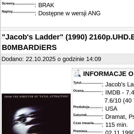
Screeny...........................................
: BRAK
Napisy............................................
: Dostępne w wersji ANG
"Jacob's Ladder" (1990) 2160p.UHD.
B0MBARDiERS
Dodano: 22.10.2025 o godzinie 14:09
INFORMACJE O 
Tytuł............................................
: Jacob's L
Ocena.............................................
: IMDB - 7.
7.6/10 (40
Produkcja.........................................
: USA
Gatunek...........................................
: Dramat, P
Czas trwania......................................
: 115 min.
Premiera..........................................
: 02.11.1990