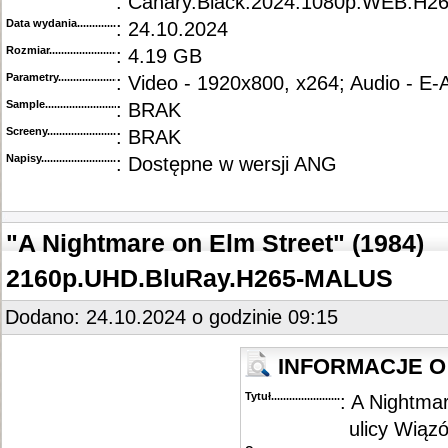
: Canary.Black.2024.1080p.WEB.H2
Data wydania......................................
: 24.10.2024
Rozmiar...........................................
: 4.19 GB
Parametry.........................................
: Video - 1920x800, x264; Audio - E
Sample............................................
: BRAK
Screeny...........................................
: BRAK
Napisy............................................
: Dostępne w wersji ANG
"A Nightmare on Elm Street" (1984)
2160p.UHD.BluRay.H265-MALUS
Dodano: 24.10.2024 o godzinie 09:15
INFORMACJE O 
Tytuł............................................
: A Nightma
ulicy Wiąz