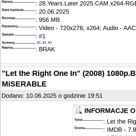
Nazwa.............................................
: 28.Years.Later.2025.CAM.x264-RG
Data wydania......................................
: 20.06.2025
Rozmiar...........................................
: 956 MB
Parametry.........................................
: Video - 720x278, x264; Audio - AAC
Sample............................................
:
#1
Screeny...........................................
:
#1
,
#2
,
#3
Napisy............................................
: BRAK
"Let the Right One In" (2008) 1080p.
MiSERABLE
Dodano: 10.06.2025 o godzinie 19:51
INFORMACJE O 
Tytuł............................................
: Let the Ri
Ocena.............................................
: IMDB - 7.