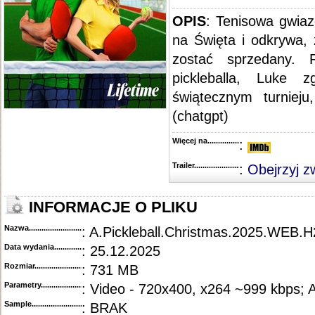
OPIS
: Tenisowa gwia
na Święta i odkrywa, 
zostać sprzedany. 
pickleballa, Luke 
świątecznym turniej
(chatgpt)
Więcej na........................................
:
Trailer...........................................
:
Obejrzyj z
INFORMACJE O PLIKU
Nazwa.............................................
: A.Pickleball.Christmas.2025.WEB.
Data wydania......................................
: 25.12.2025
Rozmiar...........................................
: 731 MB
Parametry.........................................
: Video - 720x400, x264 ~999 kbps; 
Sample............................................
: BRAK