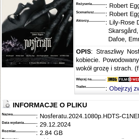
Reżyseria........................................
: Robert Eg
Scenariusz........................................
: Robert Eg
Aktorzy...........................................
: Lily-Rose 
Skarsgård,
Dafoe, Em
OPIS
: Straszliwy Nos
kobiecie. Powodowany
wokół grozę i strach. (
Więcej na........................................
:
Trailer...........................................
:
Obejrzyj z
INFORMACJE O PLIKU
Nazwa.............................................
: Nosferatu.2024.1080p.HDTS-C1N
Data wydania......................................
: 29.12.2024
Rozmiar...........................................
: 2.84 GB