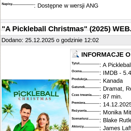
Napisy............................................
: Dostępne w wersji ANG
"A Pickleball Christmas" (2025) WE
Dodano: 25.12.2025 o godzinie 12:02
INFORMACJE O 
Tytuł............................................
: A Pickleba
Ocena.............................................
: IMDB - 5.4
Produkcja.........................................
: Kanada
Gatunek...........................................
: Dramat, R
Czas trwania......................................
: 87 min.
Premiera..........................................
: 14.12.2025
Reżyseria........................................
: Monika Mit
Scenariusz........................................
: Blake Rut
Aktorzy...........................................
: James Laff