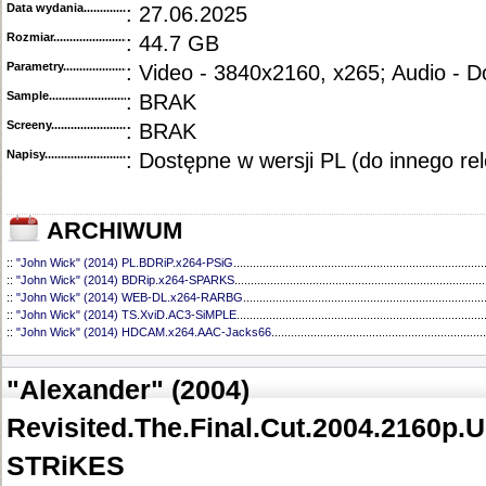
Data wydania......................................
: 27.06.2025
Rozmiar...........................................
: 44.7 GB
Parametry.........................................
: Video - 3840x2160, x265; Audio - 
Sample............................................
: BRAK
Screeny...........................................
: BRAK
Napisy............................................
: Dostępne w wersji PL (do innego re
ARCHIWUM
::
"John Wick" (2014) PL.BDRiP.x264-PSiG
.............................................................................
::
"John Wick" (2014) BDRip.x264-SPARKS
.............................................................................
::
"John Wick" (2014) WEB-DL.x264-RARBG
..........................................................................
::
"John Wick" (2014) TS.XviD.AC3-SiMPLE
............................................................................
::
"John Wick" (2014) HDCAM.x264.AAC-Jacks66
..................................................................
"Alexander" (2004)
Revisited.The.Final.Cut.2004.2160p.
STRiKES