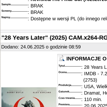
Sample............................................
: BRAK
Screeny...........................................
: BRAK
Napisy............................................
: Dostępne w wersji PL (do innego re
"28 Years Later" (2025) CAM.x264-R
Dodano: 24.06.2025 o godzinie 08:59
INFORMACJE O 
Tytuł............................................
: 28 Years L
Ocena.............................................
: IMDB - 7.2
(2753)
Produkcja.........................................
: USA, Wiel
Gatunek...........................................
: Dramat, H
Czas trwania......................................
: 110 min.
Premiera..........................................
: 20.06.202