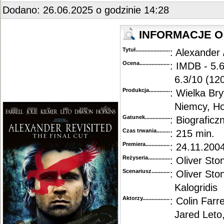
Dodano: 26.06.2025 o godzinie 14:28
INFORMACJE O 
Tytuł............................................
: Alexander 
Ocena.............................................
: IMDB - 5.
6.3/10 (12
Produkcja.........................................
: Wielka Br
Niemcy, Ho
Gatunek...........................................
: Biograficz
Czas trwania......................................
: 215 min.
Premiera..........................................
: 24.11.200
Reżyseria........................................
: Oliver Sto
Scenariusz........................................
: Oliver Sto
Kalogridis
Aktorzy...........................................
: Colin Farre
Jared Leto