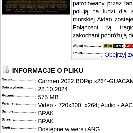
patrolowany przez fa
polują na ludzi dla s
morskiej Aidan zostaj
Połączeni tą tragi
zakochani podróżują do
Więcej na........................................
:
Trailer...........................................
:
Obejrzyj z
INFORMACJE O PLIKU
Nazwa.............................................
: Carmen.2022.BDRip.x264-GUAC
Data wydania......................................
: 28.10.2024
Rozmiar...........................................
: 575 MB
Parametry.........................................
: Video - 720x300, x264; Audio - AAC
Sample............................................
: BRAK
Screeny...........................................
: BRAK
Napisy............................................
: Dostępne w wersji ANG