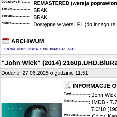
Dodatkowe info....................................
:
REMASTERED (wersja poprawion
Sample............................................
: BRAK
Screeny...........................................
: BRAK
Napisy............................................
: Dostępne w wersji PL (do innego re
ARCHIWUM
::
"Jacob's Ladder" (1990) iNTERNAL.BDRip.x264-TASTE
.....................................................
"John Wick" (2014) 2160p.UHD.Blu
Dodano: 27.06.2025 o godzinie 11:51
INFORMACJE O 
Tytuł............................................
: John Wick
Ocena.............................................
: IMDB - 7.
7.0/10 (19
Produkcja.........................................
: Chiny, Ka