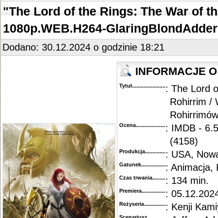
"The Lord of the Rings: The War of th
1080p.WEB.H264-GlaringBlondAdder
Dodano: 30.12.2024 o godzinie 18:21
INFORMACJE O 
Tytuł............................................
: The Lord o
Rohirrim /
Rohirrimó
Ocena.............................................
: IMDB - 6.
(4158)
Produkcja.........................................
: USA, Nowa
Gatunek...........................................
: Animacja,
Czas trwania......................................
: 134 min.
Premiera..........................................
: 05.12.2024
Reżyseria........................................
: Kenji Kam
Scenariusz........................................