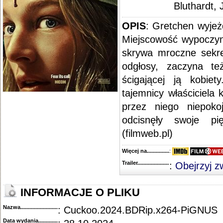
Bluthardt,
OPIS
: Gretchen wyjeż
Miejscowość wypoczynk
skrywa mroczne sekre
odgłosy, zaczyna te
ścigającej ją kobie
tajemnicy właściciela
przez niego niepoko
odcisnęły swoje pi
(filmweb.pl)
Więcej na........................................
:
Trailer...........................................
:
Obejrzyj z
INFORMACJE O PLIKU
Nazwa.............................................
: Cuckoo.2024.BDRip.x264-PiGNUS
Data wydania......................................