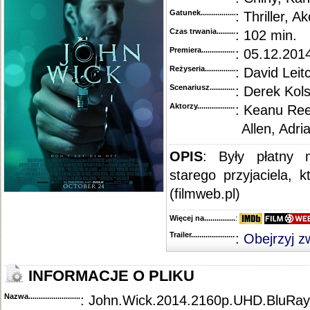
Gatunek...........................................
: Thriller, Ak
Czas trwania......................................
: 102 min.
Premiera..........................................
: 05.12.2014
Reżyseria........................................
: David Leit
Scenariusz........................................
: Derek Kol
Aktorzy...........................................
: Keanu Reev
Allen, Adri
OPIS
: Były płatny 
starego przyjaciela, k
(filmweb.pl)
Więcej na........................................
:
Trailer...........................................
:
Obejrzyj z
INFORMACJE O PLIKU
Nazwa.............................................
: John.Wick.2014.2160p.UHD.BluR