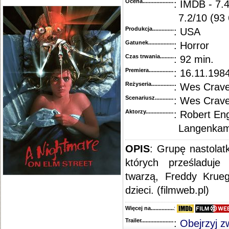
Ocena.............................................
: IMDB - 7.
7.2/10 (93
Produkcja.........................................
: USA
Gatunek...........................................
: Horror
Czas trwania......................................
: 92 min.
Premiera..........................................
: 16.11.198
Reżyseria........................................
: Wes Crav
Scenariusz........................................
: Wes Crav
Aktorzy...........................................
: Robert En
Langenkam
OPIS
: Grupę nastola
których prześladuj
twarzą, Freddy Krue
dzieci. (filmweb.pl)
Więcej na........................................
:
Trailer...........................................
:
Obejrzyj z