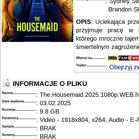
: Sydney S
Brandon Sk
OPIS
: Uciekająca prz
przyjmuje pracę w 
którego mroczne tajem
śmiertelnym zagrożeni
Więcej na........................................
:
Trailer...........................................
:
Obejrzyj z
INFORMACJE O PLIKU
Nazwa.............................................
: The.Housemaid.2025.1080p.WEB.
Data wydania......................................
: 03.02.2025
Rozmiar...........................................
: 9.8 GB
Parametry.........................................
: Video - 1918x804, x264; Audio - E
Sample............................................
: BRAK
Screeny...........................................
: BRAK