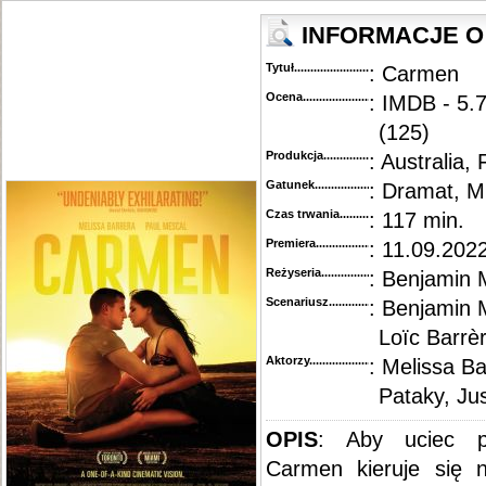
INFORMACJE O 
Tytuł............................................
: Carmen
Ocena.............................................
: IMDB - 5.
(125)
Produkcja.........................................
: Australia, 
Gatunek...........................................
: Dramat, M
Czas trwania......................................
: 117 min.
Premiera..........................................
: 11.09.202
Reżyseria........................................
: Benjamin M
Scenariusz........................................
: Benjamin M
Loïc Barrè
Aktorzy...........................................
: Melissa Ba
Pataky, Ju
OPIS
: Aby uciec p
Carmen kieruje się n