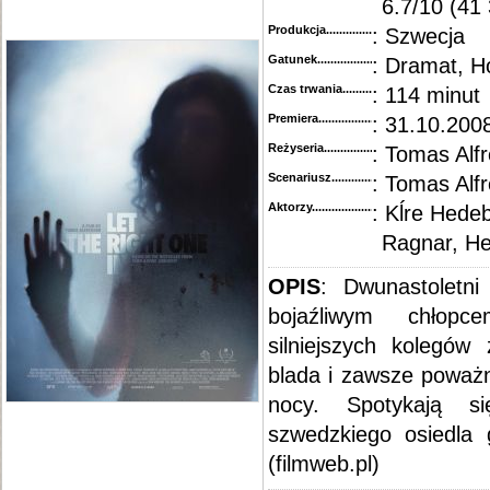
6.7/10 (41
Produkcja.........................................
: Szwecja
Gatunek...........................................
: Dramat, H
Czas trwania......................................
: 114 minut
Premiera..........................................
: 31.10.2008
Reżyseria........................................
: Tomas Alf
Scenariusz........................................
: Tomas Alf
Aktorzy...........................................
: Kĺre Hede
Ragnar, He
OPIS
:
Dwunastoletni
bojaźliwym chłopc
silniejszych kolegów
blada i zawsze poważn
nocy. Spotykają 
szwedzkiego osiedla 
(filmweb.pl)