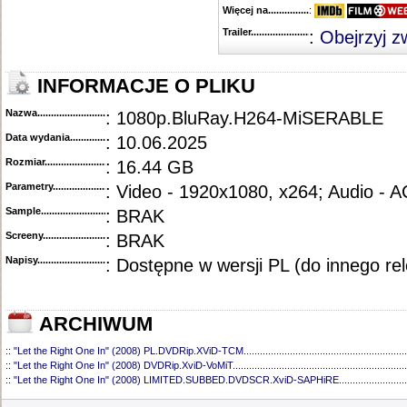
Więcej na........................................
:
Trailer...........................................
:
Obejrzyj z
INFORMACJE O PLIKU
Nazwa.............................................
: 1080p.BluRay.H264-MiSERABLE
Data wydania......................................
: 10.06.2025
Rozmiar...........................................
: 16.44 GB
Parametry.........................................
: Video - 1920x1080, x264; Audio - 
Sample............................................
: BRAK
Screeny...........................................
: BRAK
Napisy............................................
: Dostępne w wersji PL (do innego re
ARCHIWUM
::
"Let the Right One In" (2008) PL.DVDRip.XViD-TCM
............................................................
::
"Let the Right One In" (2008) DVDRip.XviD-VoMiT
................................................................
::
"Let the Right One In" (2008) LIMITED.SUBBED.DVDSCR.XviD-SAPHiRE
.........................