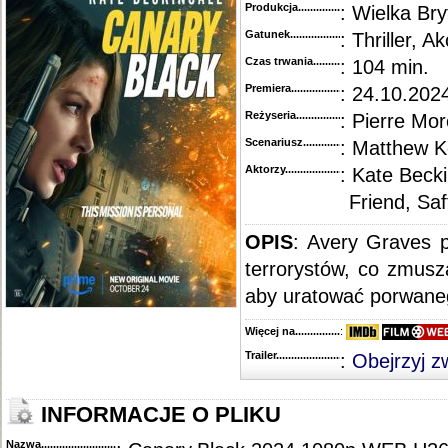
Produkcja.........................................
: Wielka Bry
Gatunek...........................................
: Thriller, Ak
Czas trwania......................................
: 104 min.
Premiera..........................................
: 24.10.202
Reżyseria........................................
: Pierre Mor
Scenariusz........................................
: Matthew 
Aktorzy...........................................
: Kate Beck
Friend, Sa
OPIS
: Avery Graves p
terrorystów, co zmusz
aby uratować porwaneg
Więcej na........................................
:
Trailer...........................................
:
Obejrzyj z
INFORMACJE O PLIKU
Nazwa.............................................