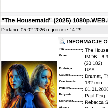
"The Housemaid" (2025) 1080p.WEB
Dodano: 05.02.2026 o godzinie 14:29
INFORMACJE O 
Tytuł............................................
: The Hous
Ocena.............................................
: IMDB - 6.9
(20 182)
Produkcja.........................................
: USA
Gatunek...........................................
: Dramat, Th
Czas trwania......................................
: 132 min.
Premiera..........................................
: 01.01.2026
Reżyseria........................................
: Paul Feig
Scenariusz........................................
: Rebecca 
Aktorzy...........................................