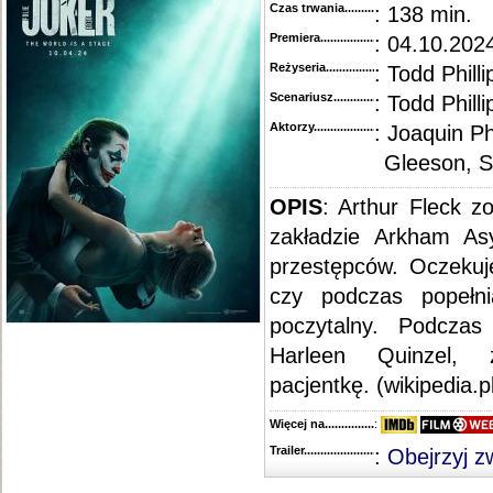
Czas trwania......................................
: 138 min.
Premiera..........................................
: 04.10.202
Reżyseria........................................
: Todd Philli
Scenariusz........................................
: Todd Philli
Aktorzy...........................................
: Joaquin P
Gleeson, 
OPIS
: Arthur Fleck 
zakładzie Arkham As
przestępców. Oczekuj
czy podczas popełni
poczytalny. Podcza
Harleen Quinzel,
pacjentkę. (wikipedia.p
Więcej na........................................
:
Trailer...........................................
:
Obejrzyj z