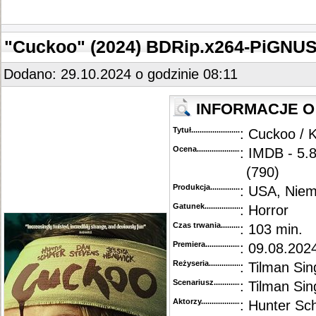
"Cuckoo" (2024) BDRip.x264-PiGNU
Dodano: 29.10.2024 o godzinie 08:11
INFORMACJE O 
Tytuł............................................
: Cuckoo / 
Ocena.............................................
: IMDB - 5.8
(790)
Produkcja.........................................
: USA, Nie
Gatunek...........................................
: Horror
Czas trwania......................................
: 103 min.
Premiera..........................................
: 09.08.202
Reżyseria........................................
: Tilman Sin
Scenariusz........................................
: Tilman Sin
Aktorzy...........................................
: Hunter Sc