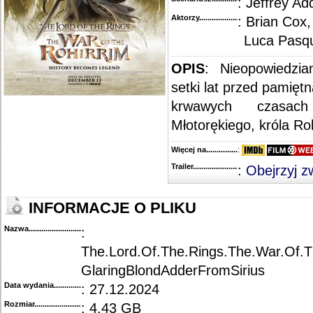
: Jeffrey Ad
Aktorzy...........................................
: Brian Cox
Luca Pasqu
OPIS
:
Nieopowiedzi
setki lat przed pamięt
krwawych czasach
Młotorękiego, króla Ro
Więcej na........................................
:
Trailer...........................................
:
Obejrzyj z
INFORMACJE O PLIKU
Nazwa.............................................
:
The.Lord.Of.The.Rings.The.War.Of.
GlaringBlondAdderFromSirius
Data wydania......................................
: 27.12.2024
Rozmiar...........................................
: 4.43 GB