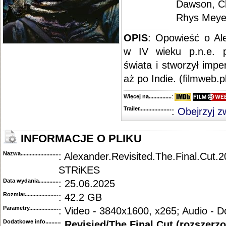
Dawson, Ch
Rhys Meye
OPIS
: Opowieść o Al
w IV wieku p.n.e. p
świata i stworzył impe
aż po Indie. (filmweb.p
Więcej na........................................
:
Trailer...........................................
:
Obejrzyj z
INFORMACJE O PLIKU
Nazwa.............................................
: Alexander.Revisited.The.Final.Cut
STRiKES
Data wydania......................................
: 25.06.2025
Rozmiar...........................................
: 42.2 GB
Parametry.........................................
: Video - 3840x1600, x265; Audio - D
Dodatkowe info....................................
:
Revisied/The Final Cut (rozszerz