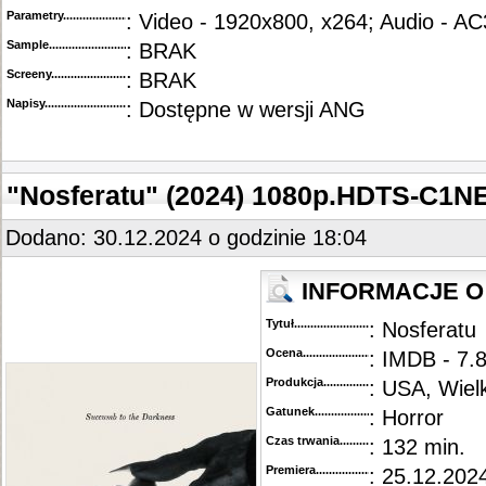
Parametry.........................................
: Video - 1920x800, x264; Audio - A
Sample............................................
: BRAK
Screeny...........................................
: BRAK
Napisy............................................
: Dostępne w wersji ANG
"Nosferatu" (2024) 1080p.HDTS-C1N
Dodano: 30.12.2024 o godzinie 18:04
INFORMACJE O 
Tytuł............................................
: Nosferatu
Ocena.............................................
: IMDB - 7.
Produkcja.........................................
: USA, Wiel
Gatunek...........................................
: Horror
Czas trwania......................................
: 132 min.
Premiera..........................................
: 25.12.2024