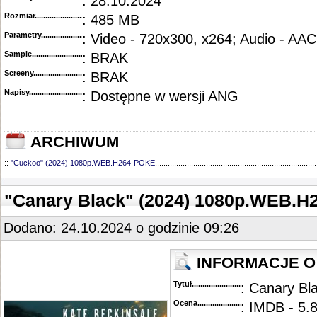
: 28.10.2024
Rozmiar...........................................
: 485 MB
Parametry.........................................
: Video - 720x300, x264; Audio - AAC
Sample............................................
: BRAK
Screeny...........................................
: BRAK
Napisy............................................
: Dostępne w wersji ANG
ARCHIWUM
::
"Cuckoo" (2024) 1080p.WEB.H264-POKE
............................................................................
"Canary Black" (2024) 1080p.WEB.H
Dodano: 24.10.2024 o godzinie 09:26
INFORMACJE O 
Tytuł............................................
: Canary Bl
Ocena.............................................
: IMDB - 5.8