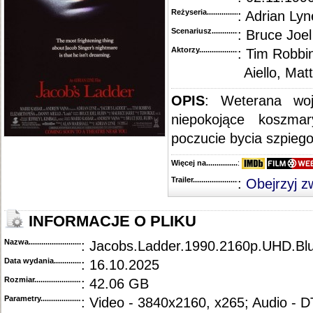
Reżyseria........................................
: Adrian Lyn
Scenariusz........................................
: Bruce Joe
Aktorzy...........................................
: Tim Robbi
Aiello, Mat
OPIS
: Weterana wo
niepokojące koszm
poczucie bycia szpieg
Więcej na........................................
:
Trailer...........................................
:
Obejrzyj z
INFORMACJE O PLIKU
Nazwa.............................................
: Jacobs.Ladder.1990.2160p.UHD.
Data wydania......................................
: 16.10.2025
Rozmiar...........................................
: 42.06 GB
Parametry.........................................
: Video - 3840x2160, x265; Audio - 