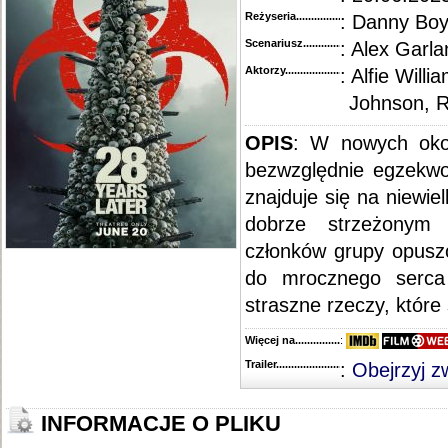
Reżyseria........................................
: Danny Boy
Scenariusz........................................
: Alex Garla
Aktorzy...........................................
: Alfie Will
Johnson, R
OPIS
: W nowych okol
bezwzględnie egzekwo
znajduje się na niewie
dobrze strzeżonym 
członków grupy opusz
do mrocznego serca 
straszne rzeczy, które 
Więcej na........................................
:
Trailer...........................................
:
Obejrzyj z
INFORMACJE O PLIKU