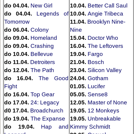
do 04.04.
New Girl
10.04.
Better Call Saul
do 04.04.
Legends of
10.04.
Angie Tribeca
Tomorrow
11.04.
Brooklyn Nine-
do 06.04.
Colony
Nine
do 09.04.
Homeland
15.04.
Doctor Who
do 09.04.
Crashing
16.04.
The Leftovers
do 10.04.
Bellevue
19.04.
Fargo
do 11.04.
Detroiters
21.04.
Bosch
do 12.04.
The Path
23.04.
Silicon Valley
do 16.04.
The Good
24.04.
Gotham
Fight
01.05.
Lucifer
do 16.04.
Top Gear
05.05.
Sense8
do 17.04.
24: Legacy
12.05.
Master of None
d0 17.04.
Broadchurch
19.05.
12 Monkeys
do 19.04.
The Expanse
19.05.
Unbreakable
do 19.04.
Hap and
Kimmy Schmidt