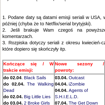
1. Podane daty są datami emisji seriali w USA, 
później (chyba że to Netflix/serial brytyjski).
2. Jeśli brakuje Wam czegoś na powyższej
komentarzach.
3. Rozpiska dotyczy seriali z okresu kwiecień-cz
które dopiero się skończyły itp.
Kończące się / W
Nowe sezony /
trakcie emisji:
powroty:
do 02.04
.
Black Sails
03.04.
Outcast
do 02.04.
The Walking
04.04.
iZombie
Dead
04.04.
Agents of
do 02.04.
Big Little Lies
S.H.I.E.L.D.
do 03.04.
2 Broke Girls
07.04.
The Get Down