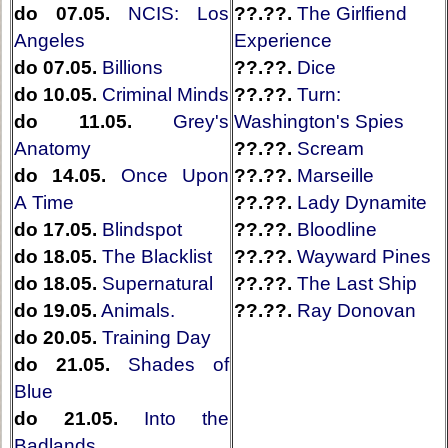
do 07.05.
NCIS: Los
??.??.
The Girlfiend
Angeles
Experience
do 07.05.
Billions
??.??.
Dice
do 10.05.
Criminal Minds
??.??.
Turn:
do 11.05.
Grey's
Washington's Spies
Anatomy
??.??.
Scream
do 14.05.
Once Upon
??.??.
Marseille
A Time
??.??.
Lady Dynamite
do 17.05.
Blindspot
??.??.
Bloodline
do 18.05.
The Blacklist
??.??.
Wayward Pines
do 18.05.
Supernatural
??.??.
The Last Ship
do 19.05.
Animals.
??.??.
Ray Donovan
do 20.05.
Training Day
do 21.05.
Shades of
Blue
do 21.05.
Into the
Badlands