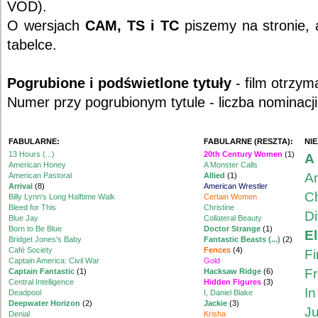
VOD).
O wersjach
CAM, TS i TC
piszemy na stronie, 
tabelce.
Pogrubione i podświetlone tytuły
- film otrzym
Numer przy pogrubionym tytule - liczba nominacji
FABULARNE:
FABULARNE (RESZTA):
NI
13 Hours (...)
20th Century Women
(1)
A
American Honey
A Monster Calls
An
American Pastoral
Allied
(1)
Arrival
(8)
American Wrestler
Ch
Billy Lynn's Long Halftime Walk
Certain Women
Bleed for This
Christine
Di
Blue Jay
Collateral Beauty
Born to Be Blue
Doctor Strange
(1)
El
Bridget Jones's Baby
Fantastic Beasts (...)
(2)
Café Society
Fences
(4)
Fi
Captain America: Civil War
Gold
Fr
Captain Fantastic
(1)
Hacksaw Ridge
(6)
Central Intelligence
Hidden Figures
(3)
In
Deadpool
I, Daniel Blake
Deepwater Horizon
(2)
Jackie
(3)
Ju
Denial
Krisha