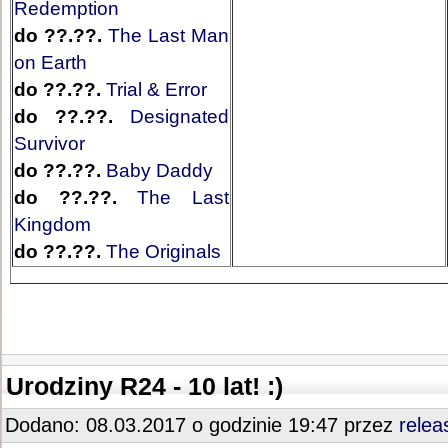
Redemption
do ??.??.
The Last Man
on Earth
do ??.??.
Trial & Error
do ??.??.
Designated
Survivor
do ??.??.
Baby Daddy
do ??.??.
The Last
Kingdom
do ??.??.
The Originals
Urodziny R24 - 10 lat! :)
Dodano: 08.03.2017 o godzinie 19:47 przez
relea