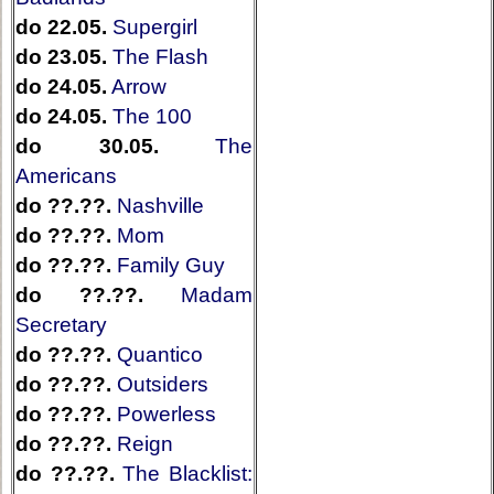
do 22.05.
Supergirl
do 23.05.
The Flash
do 24.05.
Arrow
do 24.05.
The 100
do 30.05.
The
Americans
do ??.??.
Nashville
do ??.??.
Mom
do ??.??.
Family Guy
do ??.??.
Madam
Secretary
do ??.??.
Quantico
do ??.??.
Outsiders
do ??.??.
Powerless
do ??.??.
Reign
do ??.??.
The Blacklist: