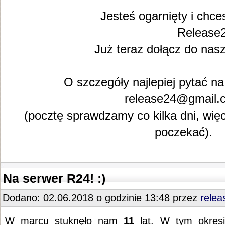
Jesteś ogarnięty i chc
Release2
Już teraz dołącz do nasz
O szczegóły najlepiej pytać na
release24@gmail.
(pocztę sprawdzamy co kilka dni, wię
poczekać).
Na serwer R24! :)
Dodano: 02.06.2018 o godzinie 13:48 przez
relea
W marcu stuknęło nam
11
lat. W tym okres