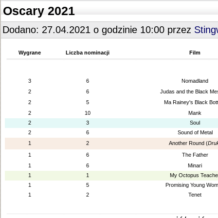
Oscary 2021
Dodano: 27.04.2021 o godzinie 10:00 przez
Stin
Wygrane
Liczba nominacji
Film
3
6
Nomadland
2
6
Judas and the Black Me
2
5
Ma Rainey's Black Bo
2
10
Mank
2
3
Soul
2
6
Sound of Metal
1
2
Another Round (
Dru
1
6
The Father
1
6
Minari
1
1
My Octopus Teache
1
5
Promising Young Wo
1
2
Tenet