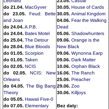
Leonard
23.05.
Casual
do 21.04.
MacGyver
30.05.
House of Cards
do 23.05.
Feud: Bette
30.05.
Animal Kingdom
and Joan
04.06.
Fear the Walking
do 24.04.
A.P.B.
Dead
do 24.04.
Bates Motel
05.06.
Shadowhunters
do 25.04.
The Detour
09.06.
Orange is the
do 28.04.
Blue Bloods
New Black
do 01.05.
Scorpion
09.06.
Wynonna Earp
do 01.05.
Taken
09.06.
Dark Matter
do 02.05.
NCIS
10.06.
Orphan Black
do 02.05.
NCIS: New
16.06.
The Ranch
Orleans
25.06.
Preacher
do 04.05.
The Big Bang
29.06.
Zoo
Theory
30.06.
Killjoys
do 05.05.
Hawaii Five-0
do 07.05.
Elementary
Bez daty: