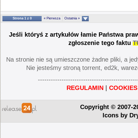
Strona 1 z 0
« Pierwsza
Ostatnia »
Jeśli któryś z artykułów łamie Państwa pra
zgłoszenie tego faktu
T
Na stronie nie są umieszczone żadne pliki, a jed
Nie jesteśmy stroną torrent, ed2k, warez
----------------------------------------------
REGULAMIN
|
COOKIES
Copyright © 2007-2
Icons by
Dr