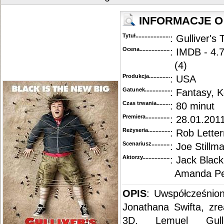
INFORMACJE O 
Tytuł............................................
: Gulliver's
Ocena.............................................
: IMDB - 4.
(4)
Produkcja.........................................
: USA
Gatunek...........................................
: Fantasy, 
Czas trwania......................................
: 80 minut
Premiera..........................................
: 28.01.2011
Reżyseria........................................
: Rob Lette
Scenariusz........................................
: Joe Stillm
Aktorzy...........................................
: Jack Black
Amanda Pe
OPIS
: Uwspółcześnion
Jonathana Swifta, zre
3D. Lemuel Gulli