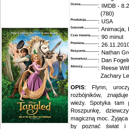
Ocena.............................................
: IMDB - 8.
(780)
Produkcja.........................................
: USA
Gatunek...........................................
: Animacja,
Czas trwania......................................
: 90 minut
Premiera..........................................
: 26.11.2010
Reżyseria........................................
: Nathan G
Scenariusz........................................
: Dan Foge
Aktorzy...........................................
: Reese Wi
Zachary Lev
OPIS
:
Flynn, urocz
rozbójników, znajdu
wieży. Spotyka tam 
Roszpunkę, dziewczy
magiczną moc. Żyjąca 
by poznać świat i 