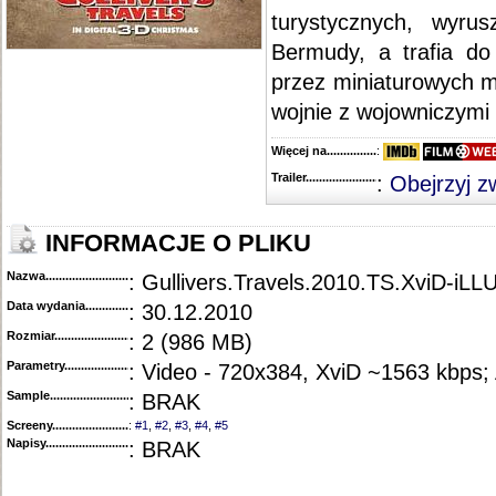
turystycznych, wyru
Bermudy, a trafia do 
przez miniaturowych 
wojnie z wojowniczymi 
Więcej na........................................
:
Trailer...........................................
:
Obejrzyj z
INFORMACJE O PLIKU
Nazwa.............................................
: Gullivers.Travels.2010.TS.XviD-iL
Data wydania......................................
: 30.12.2010
Rozmiar...........................................
: 2 (986 MB)
Parametry.........................................
: Video - 720x384, XviD ~1563 kbps;
Sample............................................
: BRAK
Screeny...........................................
:
#1
,
#2
,
#3
,
#4
,
#5
Napisy............................................
: BRAK