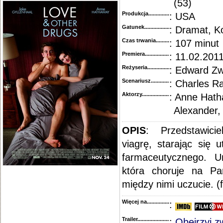
(53)
Produkcja.........................................
: USA
Gatunek...........................................
: Dramat, 
Czas trwania......................................
: 107 minut
Premiera..........................................
: 11.02.2011
Reżyseria........................................
: Edward Zw
Scenariusz........................................
: Charles R
Aktorzy...........................................
: Anne Hath
Alexander,
OPIS
:
Przedstawici
viagrę, starając się 
farmaceutycznego. U
która choruje na Pa
między nimi uczucie. (
Więcej na........................................
:
Trailer...........................................
:
Obejrzyj z