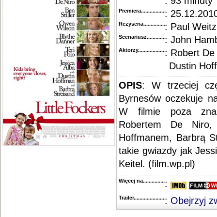
: 93 minuty
Premiera..........................................
: 25.12.2010
Reżyseria........................................
: Paul Weitz
Scenariusz........................................
: John Hamb
Aktorzy...........................................
: Robert De 
Dustin Hof
OPIS
: W trzeciej cz
Byrnesów oczekuje na
W filmie poza zna
Robertem De Niro, 
Hoffmanem, Barbrą St
takie gwiazdy jak Jes
Keitel. (film.wp.pl)
Więcej na........................................
:
Trailer...........................................
:
Obejrzyj z