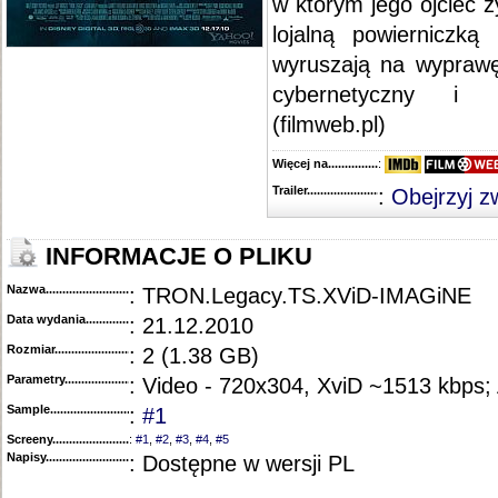
w którym jego ojciec ż
lojalną powierniczką
wyruszają na wyprawę 
cybernetyczny i n
(filmweb.pl)
Więcej na........................................
:
Trailer...........................................
:
Obejrzyj z
INFORMACJE O PLIKU
Nazwa.............................................
: TRON.Legacy.TS.XViD-IMAGiNE
Data wydania......................................
: 21.12.2010
Rozmiar...........................................
: 2 (1.38 GB)
Parametry.........................................
: Video - 720x304, XviD ~1513 kbps;
Sample............................................
:
#1
Screeny...........................................
:
#1
,
#2
,
#3
,
#4
,
#5
Napisy............................................
: Dostępne w wersji PL