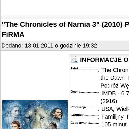
"The Chronicles of Narnia 3" (2010)
FiRMA
Dodano: 13.01.2011 o godzinie 19:32
INFORMACJE O 
Tytuł............................................
: The Chron
the Dawn T
Podróż Wę
Ocena.............................................
: IMDB - 6.
(2916)
Produkcja.........................................
: USA, Wiel
Gatunek...........................................
: Familijny
Czas trwania......................................
: 105 minut