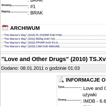
: BRAK
Screeny...........................................
:
#1
Napisy............................................
: BRAK
ARCHIWUM
::
"The Warrior's Way" (2010) PL.DVDRiP.XViD-PSiG
.............................................................
::
"The Warrior's Way" (2010) BDRip.XviD-7o9
........................................................................
::
"The Warrior's Way" (2010) PPVRiP.XviD-IFLIX
...................................................................
::
"The Warrior's Way" (2010) CAM.XViD-IMAGiNE
.................................................................
"Love and Other Drugs" (2010) TS.X
Dodano: 08.01.2011 o godzinie 01:03
INFORMACJE O 
Tytuł............................................
: Love and O
używki
Ocena.............................................
: IMDB - 6.