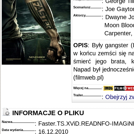
: George Til
Scenariusz........................................
: Joe Gayto
Aktorzy...........................................
: Dwayne Jo
Moon Blood
Carpenter,
OPIS
:
Były gangster 
w końcu zemści się n
śmierć jego brata, 
Napad był jednocześni
(filmweb.pl)
Więcej na........................................
:
Trailer...........................................
:
Obejrzyj z
INFORMACJE O PLIKU
Nazwa.............................................
: Faster.TS.XViD.READNFO-IMAGiN
Data wydania......................................
: 16.12.2010