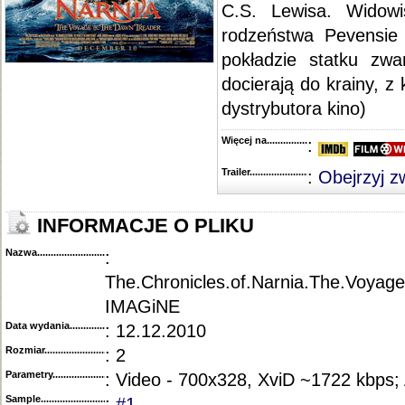
C.S. Lewisa. Widow
rodzeństwa Pevensie 
pokładzie statku zw
docierają do krainy, z 
dystrybutora kino)
Więcej na........................................
:
Trailer...........................................
:
Obejrzyj z
INFORMACJE O PLIKU
Nazwa.............................................
:
The.Chronicles.of.Narnia.The.Voyage
IMAGiNE
Data wydania......................................
: 12.12.2010
Rozmiar...........................................
: 2
Parametry.........................................
: Video - 700x328, XviD ~1722 kbps;
Sample............................................
:
#1