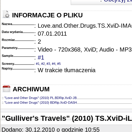
INFORMACJE O PLIKU
Nazwa.............................................
: Love.and.Other.Drugs.TS.XviD-IM
Data wydania......................................
: 07.01.2011
Rozmiar...........................................
: 2
Parametry.........................................
: Video - 720x368, XviD; Audio - MP
Sample............................................
:
#1
Screeny...........................................
:
#1
,
#2
,
#3
,
#4
,
#5
Napisy............................................
: W trakcie tłumaczenia
ARCHIWUM
::
"Love and Other Drugs" (2010) PL.BDRip.XviD-JB
..............................................................
::
"Love and Other Drugs" (2010) BDRip.XviD-DASH
..............................................................
"Gulliver's Travels" (2010) TS.XviD-
Dodano: 30.12.2010 o godzinie 10:55