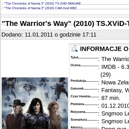
::
"The Chronicles of Narnia 3" (2010) TS.XViD-IMAGiNE
.......................................................
::
"The Chronicles of Narnia 3" (2010) CAM.Xvid-WBZ
............................................................
"The Warrior's Way" (2010) TS.XViD
Dodano: 11.01.2011 o godzinie 17:11
INFORMACJE O 
Tytuł............................................
: The Warri
Ocena.............................................
: IMDB - 6.
(29)
Produkcja.........................................
: Nowa Zela
Gatunek...........................................
: Fantasy, 
Czas trwania......................................
: 87 min.
Premiera..........................................
: 01.12.2010
Reżyseria........................................
: Sngmoo L
Scenariusz........................................
: Sngmoo L
Aktorzy...........................................