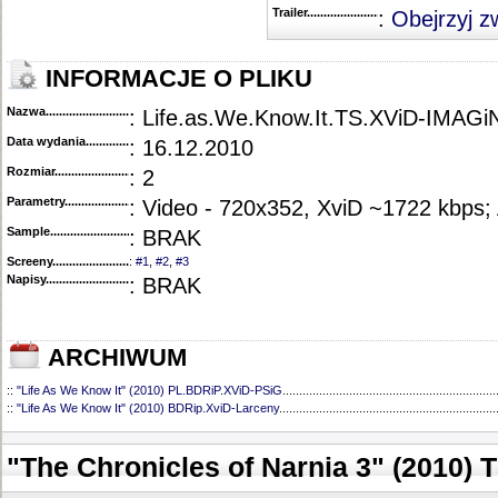
Trailer...........................................
:
Obejrzyj z
INFORMACJE O PLIKU
Nazwa.............................................
: Life.as.We.Know.It.TS.XViD-IMAGi
Data wydania......................................
: 16.12.2010
Rozmiar...........................................
: 2
Parametry.........................................
: Video - 720x352, XviD ~1722 kbps;
Sample............................................
: BRAK
Screeny...........................................
:
#1
,
#2
,
#3
Napisy............................................
: BRAK
ARCHIWUM
::
"Life As We Know It" (2010) PL.BDRiP.XViD-PSiG
................................................................
::
"Life As We Know It" (2010) BDRip.XviD-Larceny
.................................................................
"The Chronicles of Narnia 3" (2010)