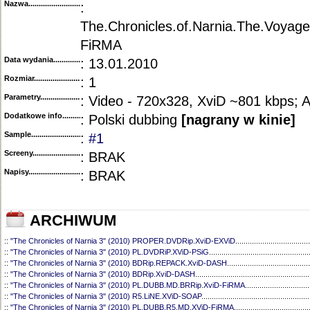
Nazwa.............................................
:
The.Chronicles.of.Narnia.The.Voyag
FiRMA
Data wydania......................................
: 13.01.2010
Rozmiar...........................................
: 1
Parametry.........................................
: Video - 720x328, XviD ~801 kbps; 
Dodatkowe info....................................
: Polski dubbing
[nagrany w kinie]
Sample............................................
:
#1
Screeny...........................................
: BRAK
Napisy............................................
: BRAK
ARCHIWUM
::
"The Chronicles of Narnia 3" (2010) PROPER.DVDRip.XviD-EXViD
....................................
::
"The Chronicles of Narnia 3" (2010) PL.DVDRiP.XViD-PSiG
................................................
::
"The Chronicles of Narnia 3" (2010) BDRip.REPACK.XviD-DASH
........................................
::
"The Chronicles of Narnia 3" (2010) BDRip.XviD-DASH
.......................................................
::
"The Chronicles of Narnia 3" (2010) PL.DUBB.MD.BRRip.XviD-FiRMA
...............................
::
"The Chronicles of Narnia 3" (2010) R5.LiNE.XViD-SOAP
....................................................
::
"The Chronicles of Narnia 3" (2010) PL.DUBB.R5.MD.XViD-FiRMA
....................................