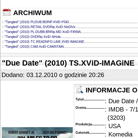
ARCHIWUM
::
"Tangled" (2010) PLDUB.BDRiP.XViD-PSiG
..........................................................................
::
"Tangled" (2010) RETAIL.DVDRip.XviD-NeDiVx
...................................................................
::
"Tangled" (2010) PL.DUBB.BRRip.MD.XviD-FiRMA
..............................................................
::
"Tangled" (2010) DVDRip.XviD-AHole
...................................................................................
::
"Tangled" (2010) TC.READNFO.LiNE.XViD-IMAGiNE
..........................................................
::
"Tangled" (2010) CAM.XviD-CAMSTAiN
................................................................................
"Due Date" (2010) TS.XViD-IMAGiNE
Dodano: 03.12.2010 o godzinie 20:26
INFORMACJE O 
Tytuł............................................
: Due Date 
Ocena.............................................
: IMDB - 7/
(3203)
Produkcja.........................................
: USA
Gatunek...........................................
: Komedia