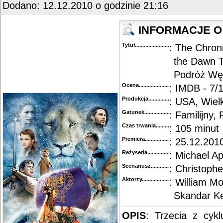
Dodano: 12.12.2010 o godzinie 21:16
INFORMACJE O 
Tytuł............................................
: The Chron
the Dawn T
Podróż Wę
Ocena.............................................
: IMDB - 7/1
Produkcja.........................................
: USA, Wiel
Gatunek...........................................
: Familijny
Czas trwania......................................
: 105 minut
Premiera..........................................
: 25.12.2010
Reżyseria........................................
: Michael A
Scenariusz........................................
: Christoph
Aktorzy...........................................
: William M
Skandar K
OPIS
: Trzecia z cykl