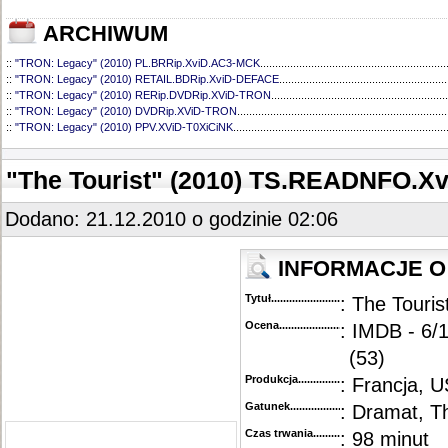
ARCHIWUM
::
"TRON: Legacy" (2010) PL.BRRip.XviD.AC3-MCK
..............................................................
::
"TRON: Legacy" (2010) RETAIL.BDRip.XviD-DEFACE
........................................................
::
"TRON: Legacy" (2010) RERip.DVDRip.XViD-TRON
...........................................................
::
"TRON: Legacy" (2010) DVDRip.XViD-TRON
......................................................................
::
"TRON: Legacy" (2010) PPV.XViD-T0XiCiNK
.......................................................................
"The Tourist" (2010) TS.READNFO.X
Dodano: 21.12.2010 o godzinie 02:06
INFORMACJE O 
Tytuł............................................
: The Touris
Ocena.............................................
: IMDB - 6/
(53)
Produkcja.........................................
: Francja, 
Gatunek...........................................
: Dramat, Th
Czas trwania......................................
: 98 minut