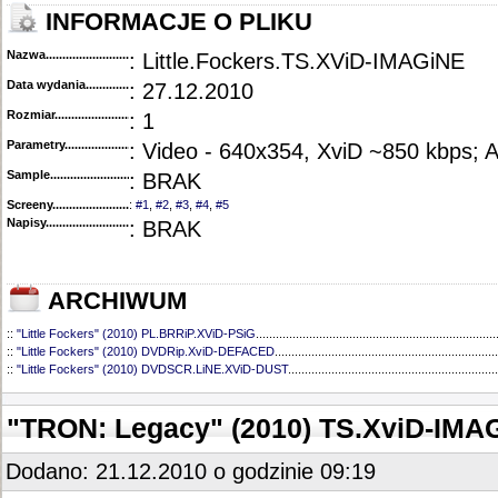
INFORMACJE O PLIKU
Nazwa.............................................
: Little.Fockers.TS.XViD-IMAGiNE
Data wydania......................................
: 27.12.2010
Rozmiar...........................................
: 1
Parametry.........................................
: Video - 640x354, XviD ~850 kbps; 
Sample............................................
: BRAK
Screeny...........................................
:
#1
,
#2
,
#3
,
#4
,
#5
Napisy............................................
: BRAK
ARCHIWUM
::
"Little Fockers" (2010) PL.BRRiP.XViD-PSiG
........................................................................
::
"Little Fockers" (2010) DVDRip.XviD-DEFACED
...................................................................
::
"Little Fockers" (2010) DVDSCR.LiNE.XViD-DUST
...............................................................
"TRON: Legacy" (2010) TS.XviD-IMA
Dodano: 21.12.2010 o godzinie 09:19