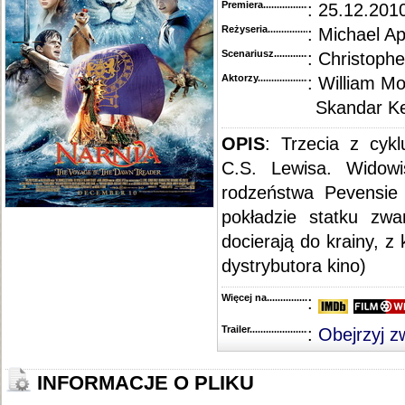
Premiera..........................................
: 25.12.2010
Reżyseria........................................
: Michael A
Scenariusz........................................
: Christoph
Aktorzy...........................................
: William M
Skandar K
OPIS
: Trzecia z cykl
C.S. Lewisa. Widow
rodzeństwa Pevensie 
pokładzie statku zw
docierają do krainy, z 
dystrybutora kino)
Więcej na........................................
:
Trailer...........................................
:
Obejrzyj z
INFORMACJE O PLIKU