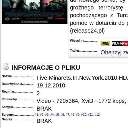
groźnego terrorystę
pochodzącego z Turcj
pomóc w dotarciu do p
(release24.pl)
Więcej na........................................
:
Trailer...........................................
:
Obejrzyj z
INFORMACJE O PLIKU
Nazwa.............................................
: Five.Minarets.In.New.York.2010.H
Data wydania......................................
: 19.12.2010
Rozmiar...........................................
: 2
Parametry.........................................
: Video - 720x364, XviD ~1772 kbps;
Sample............................................
: BRAK
Screeny...........................................
:
#1
,
#2
,
#3
,
#4
,
#5
,
#6
,
#7
,
#8
,
#9
,
#10
,
#11
,
#12
Napisy............................................
: BRAK