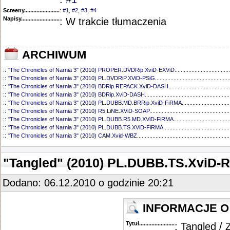
Screeny...........................................
:
#1
,
#2
,
#3
,
#4
Napisy............................................
: W trakcie tłumaczenia
ARCHIWUM
::
"The Chronicles of Narnia 3" (2010) PROPER.DVDRip.XviD-EXViD
....................................
::
"The Chronicles of Narnia 3" (2010) PL.DVDRiP.XViD-PSiG
................................................
::
"The Chronicles of Narnia 3" (2010) BDRip.REPACK.XviD-DASH
........................................
::
"The Chronicles of Narnia 3" (2010) BDRip.XviD-DASH
.......................................................
::
"The Chronicles of Narnia 3" (2010) PL.DUBB.MD.BRRip.XviD-FiRMA
...............................
::
"The Chronicles of Narnia 3" (2010) R5.LiNE.XViD-SOAP
....................................................
::
"The Chronicles of Narnia 3" (2010) PL.DUBB.R5.MD.XViD-FiRMA
....................................
::
"The Chronicles of Narnia 3" (2010) PL.DUBB.TS.XViD-FiRMA
...........................................
::
"The Chronicles of Narnia 3" (2010) CAM.Xvid-WBZ
............................................................
"Tangled" (2010) PL.DUBB.TS.XviD-
Dodano: 06.12.2010 o godzinie 20:21
INFORMACJE O 
Tytuł............................................
: Tangled / 