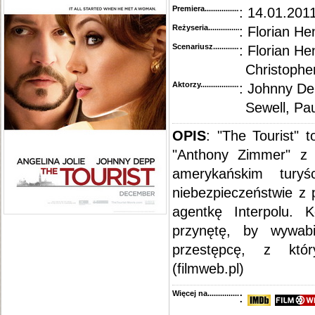
Premiera..........................................
: 14.01.2011
Reżyseria........................................
: Florian H
Scenariusz........................................
: Florian H
Christophe
Aktorzy...........................................
: Johnny De
Sewell, Pa
OPIS
:
"The Tourist" t
"Anthony Zimmer" z 
amerykańskim turyś
niebezpieczeństwie z
agentkę Interpolu. 
przynętę, by wywabi
przestępcę, z któ
(filmweb.pl)
Więcej na........................................
: