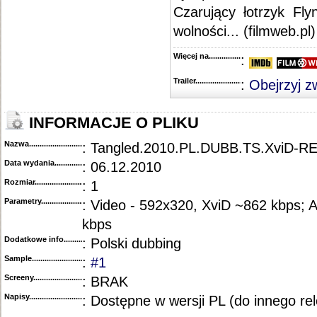
Czarujący łotrzyk Fly
wolności... (filmweb.pl)
Więcej na........................................
:
Trailer...........................................
:
Obejrzyj z
INFORMACJE O PLIKU
Nazwa.............................................
: Tangled.2010.PL.DUBB.TS.XviD-R
Data wydania......................................
: 06.12.2010
Rozmiar...........................................
: 1
Parametry.........................................
: Video - 592x320, XviD ~862 kbps; 
kbps
Dodatkowe info....................................
: Polski dubbing
Sample............................................
:
#1
Screeny...........................................
: BRAK
Napisy............................................
: Dostępne w wersji PL (do innego re