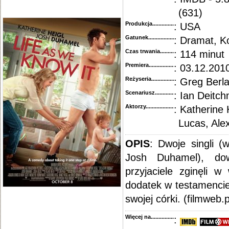
(631)
Produkcja.........................................
: USA
Gatunek...........................................
: Dramat, 
Czas trwania......................................
: 114 minut
Premiera..........................................
: 03.12.2010
Reżyseria........................................
: Greg Berla
Scenariusz........................................
: Ian Deitc
Aktorzy...........................................
: Katherine
Lucas, Alex
OPIS
: Dwoje singli (
Josh Duhamel), dow
przyjaciele zginęli
dodatek w testamencie
swojej córki. (filmweb.p
Więcej na........................................
: