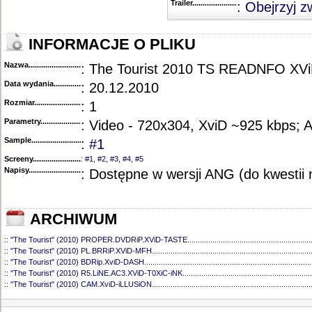
Trailer...........................................
:
Obejrzyj z
INFORMACJE O PLIKU
Nazwa.............................................
: The Tourist 2010 TS READNFO XV
Data wydania......................................
: 20.12.2010
Rozmiar...........................................
: 1
Parametry.........................................
: Video - 720x304, XviD ~925 kbps; 
Sample............................................
:
#1
Screeny...........................................
:
#1
,
#2
,
#3
,
#4
,
#5
Napisy............................................
: Dostępne w wersji ANG (do kwestii 
ARCHIWUM
::
"The Tourist" (2010) PROPER.DVDRiP.XViD-TASTE
...........................................................
::
"The Tourist" (2010) PL.BRRiP.XViD-MFH
............................................................................
::
"The Tourist" (2010) BDRip.XviD-DASH
................................................................................
::
"The Tourist" (2010) R5.LiNE.AC3.XViD-T0XiC-iNK
..............................................................
::
"The Tourist" (2010) CAM.XviD-iLLUSiON
............................................................................