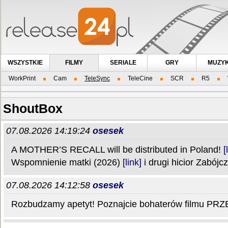
WSZYSTKIE
FILMY
SERIALE
GRY
MUZY
WorkPrint
Cam
TeleSync
TeleCine
SCR
R5
ShoutBox