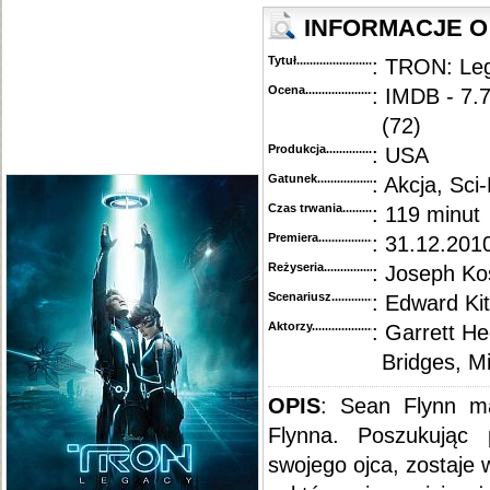
INFORMACJE O 
Tytuł............................................
: TRON: Leg
Ocena.............................................
: IMDB - 7.
(72)
Produkcja.........................................
: USA
Gatunek...........................................
: Akcja, Sci-
Czas trwania......................................
: 119 minut
Premiera..........................................
: 31.12.2010
Reżyseria........................................
: Joseph Ko
Scenariusz........................................
: Edward Ki
Aktorzy...........................................
: Garrett He
Bridges, M
OPIS
:
Sean Flynn ma
Flynna. Poszukując 
swojego ojca, zostaje 