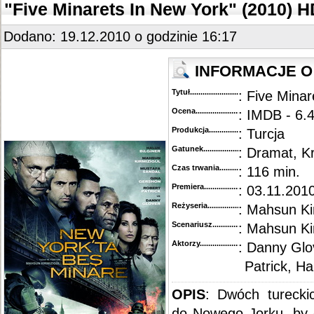
"Five Minarets In New York" (2010) 
Dodano: 19.12.2010 o godzinie 16:17
INFORMACJE O 
Tytuł............................................
: Five Minar
Ocena.............................................
: IMDB - 6.4
Produkcja.........................................
: Turcja
Gatunek...........................................
: Dramat, K
Czas trwania......................................
: 116 min.
Premiera..........................................
: 03.11.2010
Reżyseria........................................
: Mahsun Ki
Scenariusz........................................
: Mahsun Ki
Aktorzy...........................................
: Danny Glo
Patrick, Ha
OPIS
: Dwóch turecki
do Nowego Jorku, by o