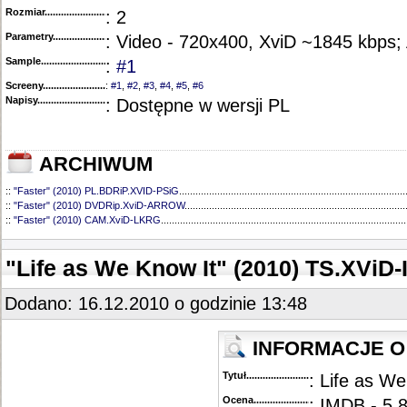
Rozmiar...........................................
: 2
Parametry.........................................
: Video - 720x400, XviD ~1845 kbps;
Sample............................................
:
#1
Screeny...........................................
:
#1
,
#2
,
#3
,
#4
,
#5
,
#6
Napisy............................................
: Dostępne w wersji PL
ARCHIWUM
::
"Faster" (2010) PL.BDRiP.XVID-PSiG
...................................................................................
::
"Faster" (2010) DVDRip.XviD-ARROW
.................................................................................
::
"Faster" (2010) CAM.XviD-LKRG
..........................................................................................
"Life as We Know It" (2010) TS.XViD
Dodano: 16.12.2010 o godzinie 13:48
INFORMACJE O 
Tytuł............................................
: Life as We
Ocena.............................................
: IMDB - 5.