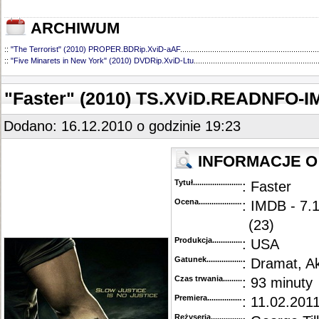
ARCHIWUM
::
"The Terrorist" (2010) PROPER.BDRip.XviD-aAF
.................................................................
::
"Five Minarets in New York" (2010) DVDRip.XviD-Ltu
..........................................................
"Faster" (2010) TS.XViD.READNFO-
Dodano: 16.12.2010 o godzinie 19:23
INFORMACJE O 
Tytuł............................................
: Faster
Ocena.............................................
: IMDB - 7.
(23)
Produkcja.........................................
: USA
Gatunek...........................................
: Dramat, A
Czas trwania......................................
: 93 minuty
Premiera..........................................
: 11.02.2011
Reżyseria........................................