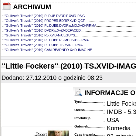
ARCHIWUM
::
"Gulliver's Travels" (2010) PLDUB.DVDRiP.XViD-PSiG
........................................................
::
"Gulliver's Travels" (2010) PROPER.BDRiP.XviD-QCF
........................................................
::
"Gulliver's Travels" (2010) PL.DUBB.DVDRip.MD.XviD-FiRMA
...........................................
::
"Gulliver's Travels" (2010) DVDRip.XviD-DEFACED
............................................................
::
"Gulliver's Travels" (2010) R5.XViD-NiCEGUYS
...................................................................
::
"Gulliver's Travels" (2010) PL.DUBB.R5.MD.XviD-FiRMA
....................................................
::
"Gulliver's Travels" (2010) PL.DUBB.TS.XviD-FiRMA
..........................................................
::
"Gulliver's Travels" (2010) CAM.READNFO.XviD-IMAGINE
................................................
"Little Fockers" (2010) TS.XViD-IMA
Dodano: 27.12.2010 o godzinie 08:23
INFORMACJE O 
Tytuł............................................
: Little Foc
Ocena.............................................
: IMDB - 5.3
Produkcja.........................................
: USA
Gatunek...........................................
: Komedia
Czas trwania......................................