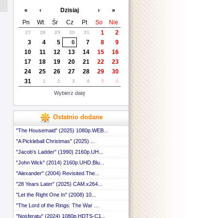
«
‹
Dzisiaj
›
»
Pn
Wt
Śr
Cz
Pt
So
Nie
1
2
27
28
29
30
31
3
4
5
6
7
8
9
10
11
12
13
14
15
16
17
18
19
20
21
22
23
24
25
26
27
28
29
30
31
1
2
3
4
5
6
Wybierz datę
Ostatnio dodane
"The Housemaid" (2025) 1080p.WEB...
"A Pickleball Christmas" (2025) ...
"Jacob's Ladder" (1990) 2160p.UH...
"John Wick" (2014) 2160p.UHD.Blu...
"Alexander" (2004) Revisited.The...
"28 Years Later" (2025) CAM.x264...
"Let the Right One In" (2008) 10...
"The Lord of the Rings: The War ...
"Nosferatu" (2024) 1080p.HDTS-C1...