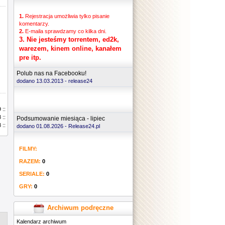
1.
Rejestracja umożliwia tylko pisanie
komentarzy.
2.
E-maila sprawdzamy co kilka dni.
3.
Nie jesteśmy torrentem, ed2k,
warezem, kinem online, kanałem
pre itp.
Polub nas na Facebooku!
dodano 13.03.2013 -
release24
 ::
 ::
Podsumowanie miesiąca - lipiec
 ::
dodano 01.08.2026 - Release24.pl
FILMY:
RAZEM:
0
SERIALE:
0
GRY:
0
Archiwum podręczne
Kalendarz archiwum