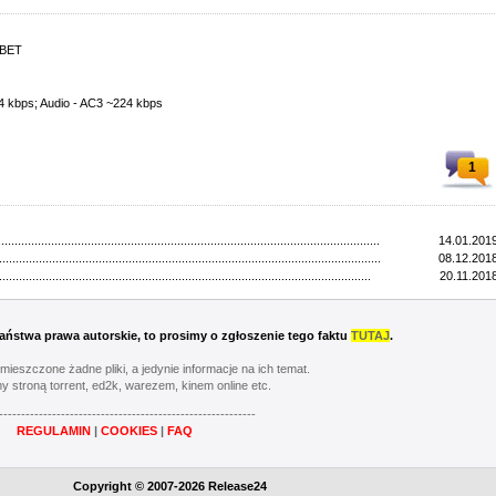
XBET
4 kbps; Audio - AC3 ~224 kbps
1
...................................................................................................................
14.01.2019
...................................................................................................................
08.12.2018
................................................................................................................
20.11.2018
 Państwa prawa autorskie, to prosimy o zgłoszenie tego faktu
TUTAJ
.
umieszczone żadne pliki, a jedynie informacje na ich temat.
y stroną torrent, ed2k, warezem, kinem online etc.
----------------------------------------------------------
REGULAMIN
|
COOKIES
|
FAQ
Copyright © 2007-2026 Release24