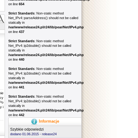
on line
654
Strict Standards
: Non-static method
Net_IPv4::parseAddress() should not be called
statically in
/var/www/release24.pl/r24/lib/pear/Net/IPv4.php
on line
437
Strict Standards
: Non-static method
Net_IPv4::ip2double() should not be called
statically in
/var/www/release24.pl/r24/lib/pear/Net/IPv4.php
on line
440
Strict Standards
: Non-static method
Net_IPv4::ip2double() should not be called
statically in
/var/www/release24.pl/r24/lib/pear/Net/IPv4.php
on line
441
nie
Strict Standards
: Non-static method
jcy
Net_IPv4::ip2double() should not be called
 Po
statically in
y i
/var/www/release24.pl/r24/lib/pear/Net/IPv4.php
on line
442
Informacje
Szybkie odpowiedzi
dodano 01.06.2015 -
release24