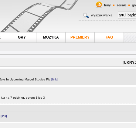
filmy
seriale
gr
wyszukiwarka
E
GRY
MUZYKA
PREMIERY
FAQ
[UKRYJ