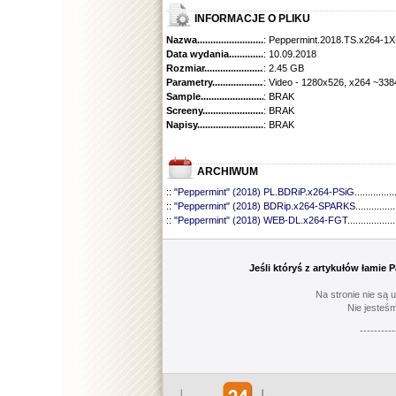
INFORMACJE O PLIKU
Nazwa.............................................
: Peppermint.2018.TS.x264-1
Data wydania......................................
: 10.09.2018
Rozmiar...........................................
: 2.45 GB
Parametry.........................................
: Video - 1280x526, x264 ~338
Sample............................................
: BRAK
Screeny...........................................
: BRAK
Napisy............................................
: BRAK
ARCHIWUM
::
"Peppermint" (2018) PL.BDRiP.x264-PSiG
...............
::
"Peppermint" (2018) BDRip.x264-SPARKS
...............
::
"Peppermint" (2018) WEB-DL.x264-FGT
..................
Jeśli któryś z artykułów łamie
Na stronie nie są 
Nie jesteśm
----------