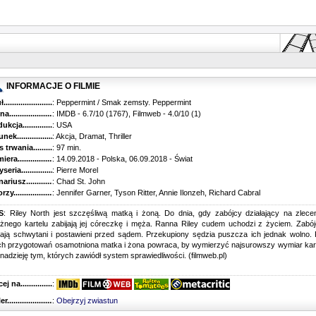
INFORMACJE O FILMIE
...........................................
: Peppermint / Smak zemsty. Peppermint
............................................
: IMDB - 6.7/10 (1767), Filmweb - 4.0/10 (1)
kcja.........................................
: USA
k...........................................
: Akcja, Dramat, Thriller
trwania......................................
: 97 min.
ra..........................................
: 14.09.2018 - Polska, 06.09.2018 - Świat
ria........................................
: Pierre Morel
riusz........................................
: Chad St. John
y...........................................
: Jennifer Garner, Tyson Ritter, Annie Ilonzeh, Richard Cabral
S
: Riley North jest szczęśliwą matką i żoną. Do dnia, gdy zabójcy działający na zlece
ężnego kartelu zabijają jej córeczkę i męża. Ranna Riley cudem uchodzi z życiem. Zabó
tają schwytani i postawieni przed sądem. Przekupiony sędzia puszcza ich jednak wolno.
ach przygotowań osamotniona matka i żona powraca, by wymierzyć najsurowszy wymiar kar
nadzieję tym, których zawiódł system sprawiedliwości. (filmweb.pl)
 na........................................
:
r...........................................
:
Obejrzyj zwiastun