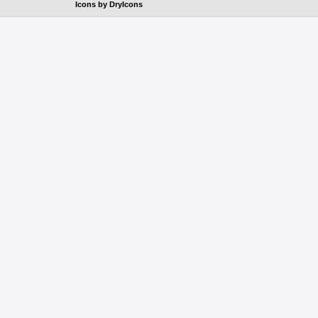
Icons by
DryIcons