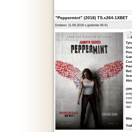
"Peppermint" (2018) TS.x264-1XBET
Dodano: 11.09.2018 o godzinie 06:41
Tytuł.
Ocena.
Produ
Gatune
Czas 
Premie
Reżyse
Scena
Aktorz
OPI
pot
zos
lat
dać 
Więcej
Traile