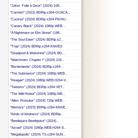
"Joker: Folie à Deux" (2024) 108...
"Carmen" (2022) BDRip.x264-GUACA...
"Cuckoo" (2024) BDRip.x264-PiGNU...
"Canary Black" (2024) 1080p.WEB....
"A Nightmare on Elm Street" (198...
"The Soul Eater" (2024) BDRip.x2...
"Trap" (2024) BDRip.x264-KNiVES
"Deadpool & Wolverine" (2024) BD...
"Watchmen: Chapter I" (2024) 216...
"Borderlands" (2024) BDRip.x264-...
"The Substance" (2024) 1080p.WEB...
"Reagan" (2024) 1080p.WEB.H264-V...
"Twisters" (2024) BDRip.x264-VET...
"The Wild Robot" (2024) 1080p.WE...
"Alien: Romulus" (2024) 720p.WEB...
"Memory" (2023) BDRip.x264-KNiVE...
"Kinds of Kindness" (2024) BDRip...
"Beetlejuice Beetlejuice" (2024)...
"Azrael" (2024) 1080p.WEB.H264-S...
"Megalopolis" (2024) TS.x264-SUN...