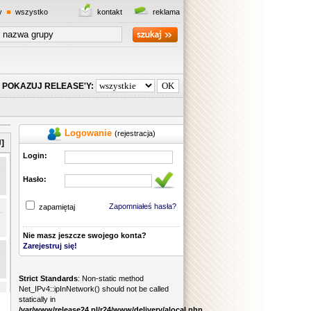
y
wszystko
kontakt
reklama
POKAZUJ RELEASE'Y:
Logowanie
(rejestracja)
]
Login:
Hasło:
Zapomniałeś hasła?
zapamiętaj
Nie masz jeszcze swojego konta?
Zarejestruj się!
Strict Standards
: Non-static method
Net_IPv4::ipInNetwork() should not be called
statically in
/var/www/release24.pl/r24/www/delivery/alocal.php