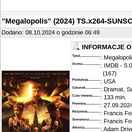
"Megalopolis" (2024) TS.x264-SUN
Dodano: 08.10.2024 o godzinie 06:49
INFORMACJE O 
Tytuł............................................
: Megalopoli
Ocena.............................................
: IMDB - 5.0
(167)
Produkcja.........................................
: USA
Gatunek...........................................
: Dramat, Sc
Czas trwania......................................
: 133 min.
Premiera..........................................
: 27.09.202
Reżyseria........................................
: Francis F
Scenariusz........................................
: Francis F
Aktorzy...........................................
: Adam Driv