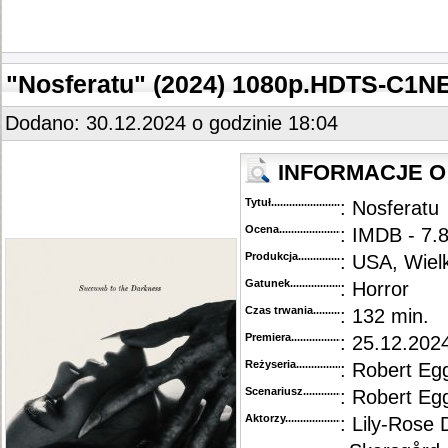
"Nosferatu" (2024) 1080p.HDTS-C1N
Dodano: 30.12.2024 o godzinie 18:04
INFORMACJE O 
Tytuł............................................
: Nosferatu
Ocena.............................................
: IMDB - 7.
Produkcja.........................................
: USA, Wiel
Gatunek...........................................
: Horror
Czas trwania......................................
: 132 min.
Premiera..........................................
: 25.12.2024
Reżyseria........................................
: Robert Eg
Scenariusz........................................
: Robert Eg
Aktorzy...........................................
: Lily-Rose 