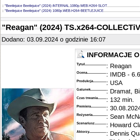
::
"Beetlejuice Beetlejuice" (2024) iNTERNAL.1080p.WEB.H264-SLOT
...................................
::
"Beetlejuice Beetlejuice" (2024) 1080p.WEB.H264-BEETLEJUICE
.......................................
"Reagan" (2024) TS.x264-COLLECTi
Dodano: 03.09.2024 o godzinie 16:07
INFORMACJE O 
Tytuł............................................
: Reagan
Ocena.............................................
: IMDB - 6.
Produkcja.........................................
: USA
Gatunek...........................................
: Dramat, Bi
Czas trwania......................................
: 132 min.
Premiera..........................................
: 30.08.202
Reżyseria........................................
: Sean McN
Scenariusz........................................
: Howard Cl
Aktorzy...........................................
: Dennis Qu