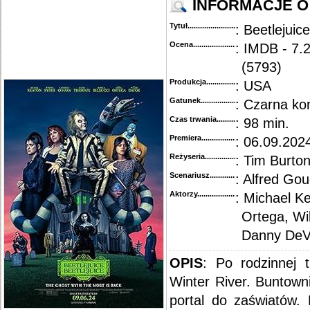
INFORMACJE O 
Tytuł............................................
: Beetlejuic
Ocena.............................................
: IMDB - 7.2
(5793)
Produkcja.........................................
: USA
Gatunek...........................................
: Czarna ko
Czas trwania......................................
: 98 min.
Premiera..........................................
: 06.09.202
Reżyseria........................................
: Tim Burto
Scenariusz........................................
: Alfred Gou
Aktorzy...........................................
: Michael K
Ortega, Wi
Danny DeVi
OPIS
: Po rodzinnej 
Winter River. Buntowni
portal do zaświatów.