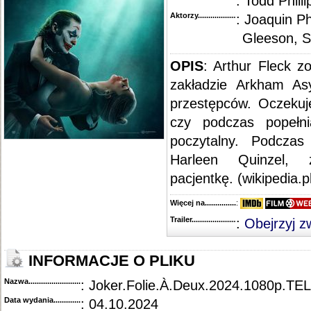
: Todd Philli
Aktorzy...........................................
: Joaquin P
Gleeson, 
OPIS
: Arthur Fleck 
zakładzie Arkham As
przestępców. Oczekuj
czy podczas popełni
poczytalny. Podcza
Harleen Quinzel,
pacjentkę. (wikipedia.p
Więcej na........................................
:
Trailer...........................................
:
Obejrzyj z
INFORMACJE O PLIKU
Nazwa.............................................
: Joker.Folie.À.Deux.2024.1080p.
Data wydania......................................
: 04.10.2024