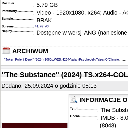
Rozmiar...........................................
: 5.79 GB
Parametry.........................................
: Video - 1920x1080, x264; Audio - 
Sample............................................
: BRAK
Screeny...........................................
:
#1
,
#2
,
#3
Napisy............................................
: Dostępne w wersji ANG (naniesione
ARCHIWUM
::
"Joker: Folie à Deux" (2024) 1080p.WEB.H264-ValiantPsychedelicTaipanOfClimate
..........
"The Substance" (2024) TS.x264-CO
Dodano: 25.09.2024 o godzinie 08:13
INFORMACJE O 
Tytuł............................................
: The Subst
Ocena.............................................
: IMDB - 8.0
(8043)