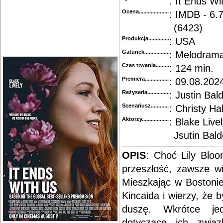
: It Ends Wi
Ocena.............................................
: IMDB - 6.7
(6423)
Produkcja.........................................
: USA
Gatunek...........................................
: Melodram
Czas trwania......................................
: 124 min.
Premiera..........................................
: 09.08.202
Reżyseria........................................
: Justin Bal
Scenariusz........................................
: Christy Hal
Aktorzy...........................................
: Blake Live
Jsutin Bald
OPIS
: Choć Lily Blo
przeszłość, zawsze wi
Mieszkając w Bostonie
Kincaida i wierzy, że 
duszę. Wkrótce jed
dotyczące ich związ