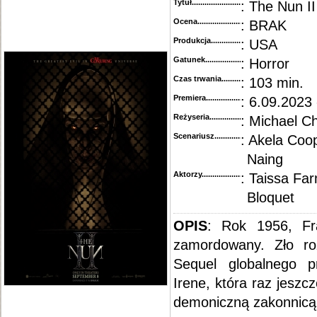
Tytuł............................................
: The Nun II
Ocena.............................................
: BRAK
Produkcja.........................................
: USA
Gatunek...........................................
: Horror
Czas trwania......................................
: 103 min.
Premiera..........................................
: 6.09.2023 
Reżyseria........................................
: Michael C
Scenariusz........................................
: Akela Coo
Naing
Aktorzy...........................................
: Taissa Fa
Bloquet
OPIS
: Rok 1956, Fra
zamordowany. Zło roz
Sequel globalnego p
Irene, która raz jeszc
demoniczną zakonnicą.