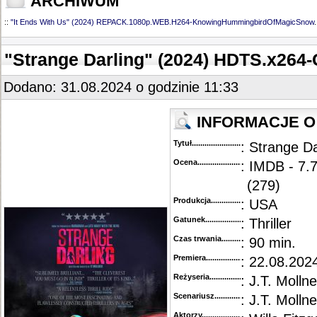
ARCHIWUM
::
"It Ends With Us" (2024) REPACK.1080p.WEB.H264-KnowingHummingbirdOfMagicSnow
.
"Strange Darling" (2024) HDTS.x26
Dodano: 31.08.2024 o godzinie 11:33
INFORMACJE O 
Tytuł............................................
: Strange Da
Ocena.............................................
: IMDB - 7.
(279)
Produkcja.........................................
: USA
Gatunek...........................................
: Thriller
Czas trwania......................................
: 90 min.
Premiera..........................................
: 22.08.202
Reżyseria........................................
: J.T. Mollne
Scenariusz........................................
: J.T. Mollne
Aktorzy...........................................