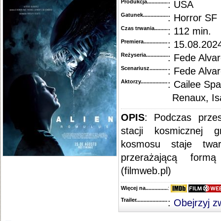
Produkcja.........................................
: USA
Gatunek...........................................
: Horror SF
Czas trwania......................................
: 112 min.
Premiera..........................................
: 15.08.202
Reżyseria........................................
: Fede Alva
Scenariusz........................................
: Fede Alva
Aktorzy...........................................
: Cailee Sp
Renaux, Is
OPIS
: Podczas przes
stacji kosmicznej g
kosmosu staje twa
przerażającą form
(filmweb.pl)
Więcej na........................................
:
Trailer...........................................
:
Obejrzyj z