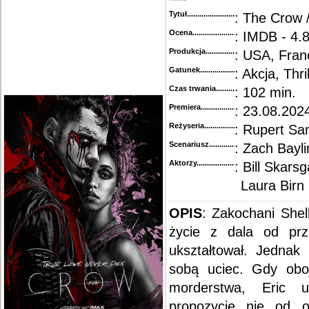
Tytuł............................................
: The Crow 
Ocena.............................................
: IMDB - 4.8
Produkcja.........................................
: USA, Fran
Gatunek...........................................
: Akcja, Thri
Czas trwania......................................
: 102 min.
Premiera..........................................
: 23.08.202
Reżyseria........................................
: Rupert Sa
Scenariusz........................................
: Zach Bayli
Aktorzy...........................................
: Bill Skars
Laura Birn
OPIS
: Zakochani Shel
życie z dala od prz
ukształtował. Jednak
sobą uciec. Gdy oboj
morderstwa, Eric 
propozycję nie od o