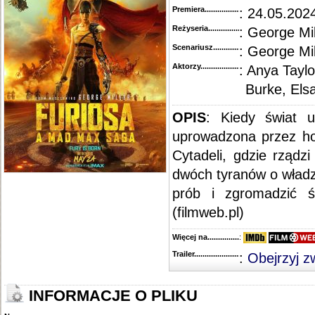
Premiera..........................................
: 24.05.202
Reżyseria........................................
: George Mil
Scenariusz........................................
: George Mil
Aktorzy...........................................
: Anya Tayl
Burke, Els
OPIS
: Kiedy świat u
uprowadzona przez ho
Cytadeli, gdzie rządz
dwóch tyranów o władz
prób i zgromadzić ś
(filmweb.pl)
Więcej na........................................
:
Trailer...........................................
:
Obejrzyj z
INFORMACJE O PLIKU