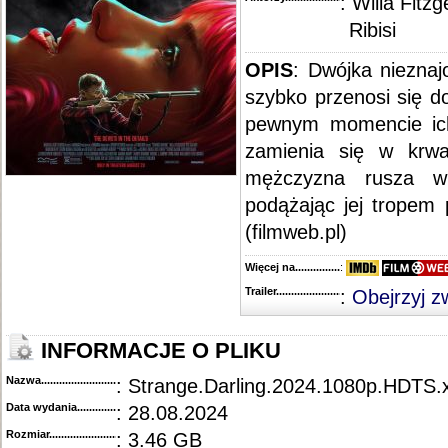
: Willa Fitz
Ribisi
OPIS
: Dwójka niezna
szybko przenosi się d
pewnym momencie ich
zamienia się w krwa
mężczyzna rusza w
podążając jej tropem 
(filmweb.pl)
Więcej na........................................
:
Trailer...........................................
:
Obejrzyj z
INFORMACJE O PLIKU
Nazwa.............................................
: Strange.Darling.2024.1080p.HDT
Data wydania......................................
: 28.08.2024
Rozmiar...........................................
: 3.46 GB