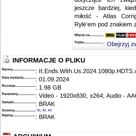
jeszcze bardziej, kie
miłość - Atlas Corri
Ryle'em pod znakiem za
Więcej na........................................
:
Trailer...........................................
:
Obejrzyj z
INFORMACJE O PLIKU
Nazwa.............................................
: It.Ends.With.Us.2024.1080p.HDTS
Data wydania......................................
: 01.09.2024
Rozmiar...........................................
: 1.98 GB
Parametry.........................................
: Video - 1920x830, x264; Audio - A
Sample............................................
: BRAK
Screeny...........................................
:
#1
,
#2
,
#3
Napisy............................................
: BRAK