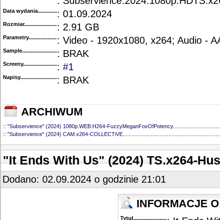
: Subservience.2024.1080p.HDTS.x
Data wydania......................................
: 01.09.2024
Rozmiar...........................................
: 2.91 GB
Parametry.........................................
: Video - 1920x1080, x264; Audio - 
Sample............................................
: BRAK
Screeny...........................................
:
#1
Napisy............................................
: BRAK
ARCHIWUM
::
"Subservience" (2024) 1080p.WEB.H264-FuzzyMeganFoxOfPotency
................................
::
"Subservience" (2024) CAM.x264-COLLECTiVE
..................................................................
"It Ends With Us" (2024) TS.x264-Hu
Dodano: 02.09.2024 o godzinie 21:01
INFORMACJE O 
Tytuł............................................