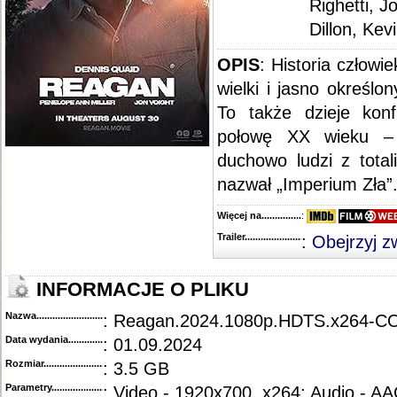
Righetti, J
Dillon, Kev
OPIS
: Historia człowi
wielki i jasno określo
To także dzieje konfl
połowę XX wieku –
duchowo ludzi z tota
nazwał „Imperium Zła”.
Więcej na........................................
:
Trailer...........................................
:
Obejrzyj z
INFORMACJE O PLIKU
Nazwa.............................................
: Reagan.2024.1080p.HDTS.x264-C
Data wydania......................................
: 01.09.2024
Rozmiar...........................................
: 3.5 GB
Parametry.........................................
: Video - 1920x700, x264; Audio - A