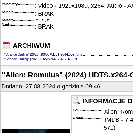
Parametry.........................................
: Video - 1920x1080, x264; Audio - 
Sample............................................
: BRAK
Screeny...........................................
:
#1
,
#2
,
#3
Napisy............................................
: BRAK
ARCHIWUM
::
"Strange Darling" (2023) 1080p.WEB.H264-LoveHurts
.........................................................
::
"Strange Darling" (2023) CAM.x264-SUNSCREEN
...............................................................
"Alien: Romulus" (2024) HDTS.x264
Dodano: 27.08.2024 o godzinie 09:46
INFORMACJE O 
Tytuł............................................
: Alien: Ro
Ocena.............................................
: IMDB - 7.4
571)