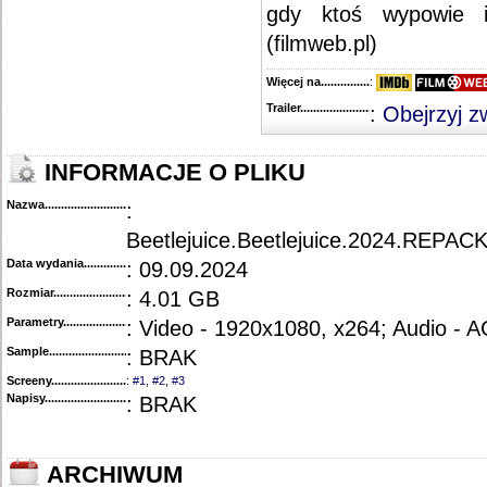
gdy ktoś wypowie im
(filmweb.pl)
Więcej na........................................
:
Trailer...........................................
:
Obejrzyj z
INFORMACJE O PLIKU
Nazwa.............................................
:
Beetlejuice.Beetlejuice.2024.REP
Data wydania......................................
: 09.09.2024
Rozmiar...........................................
: 4.01 GB
Parametry.........................................
: Video - 1920x1080, x264; Audio - 
Sample............................................
: BRAK
Screeny...........................................
:
#1
,
#2
,
#3
Napisy............................................
: BRAK
ARCHIWUM