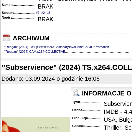
Sample............................................
: BRAK
Screeny...........................................
:
#1
,
#2
,
#3
Napisy............................................
: BRAK
ARCHIWUM
::
"Reagan" (2024) 1080p.WEB.H264-VisionaryInvaluableCouaOfPromotion
..........................
::
"Reagan" (2024) CAM.x264-COLLECTiVE
...........................................................................
"Subservience" (2024) TS.x264.COL
Dodano: 03.09.2024 o godzinie 16:06
INFORMACJE O 
Tytuł............................................
: Subservie
Ocena.............................................
: IMDB - 4.
Produkcja.........................................
: USA, Bułg
Gatunek...........................................
: Thriller, Sc