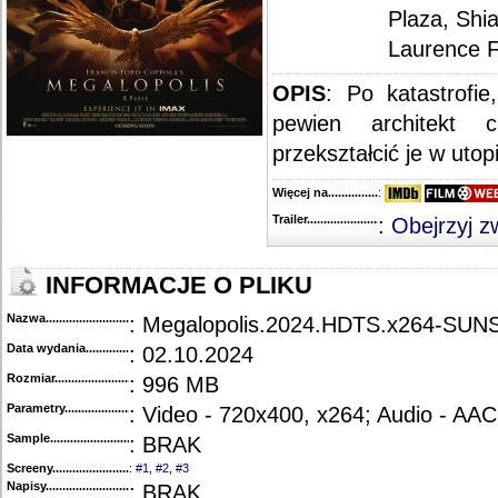
Plaza, Shi
Laurence F
OPIS
: Po katastrofie
pewien architekt
przekształcić je w utopi
Więcej na........................................
:
Trailer...........................................
:
Obejrzyj z
INFORMACJE O PLIKU
Nazwa.............................................
: Megalopolis.2024.HDTS.x264-SU
Data wydania......................................
: 02.10.2024
Rozmiar...........................................
: 996 MB
Parametry.........................................
: Video - 720x400, x264; Audio - AAC
Sample............................................
: BRAK
Screeny...........................................
:
#1
,
#2
,
#3
Napisy............................................
: BRAK