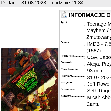
Dodano: 31.08.2023 o godzinie 11:34
INFORMACJE O 
Tytuł............................................
: Teenage M
Mayhem / W
Zmutowany
Ocena.............................................
: IMDB - 7.
(1567)
Produkcja.........................................
: USA, Japo
Gatunek...........................................
: Akcja, Pr
Czas trwania......................................
: 93 min.
Premiera..........................................
: 31.07.2023
Reżyseria........................................
: Jeff Rowe
Scenariusz........................................
: Seth Roge
Aktorzy...........................................
: Micah Abb
Cantu