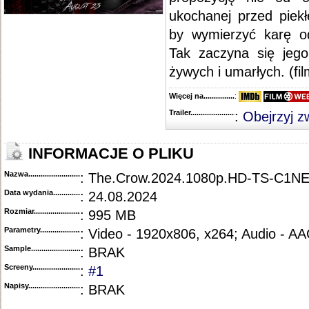
ukochanej przed piek
by wymierzyć karę od
Tak zaczyna się jeg
żywych i umarłych. (fi
Więcej na........................................
:
Trailer...........................................
:
Obejrzyj z
INFORMACJE O PLIKU
Nazwa.............................................
: The.Crow.2024.1080p.HD-TS-C1N
Data wydania......................................
: 24.08.2024
Rozmiar...........................................
: 995 MB
Parametry.........................................
: Video - 1920x806, x264; Audio - A
Sample............................................
: BRAK
Screeny...........................................
:
#1
Napisy............................................
: BRAK