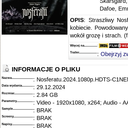
Skarsgård,
Dafoe, Em
OPIS
: Straszliwy Nos
kobiecie. Powodowany
wokół grozę i strach. (
Więcej na........................................
:
Trailer...........................................
:
Obejrzyj z
INFORMACJE O PLIKU
Nazwa.............................................
: Nosferatu.2024.1080p.HDTS-C1N
Data wydania......................................
: 29.12.2024
Rozmiar...........................................
: 2.84 GB
Parametry.........................................
: Video - 1920x1080, x264; Audio - 
Sample............................................
: BRAK
Screeny...........................................
: BRAK
Napisy............................................
: BRAK