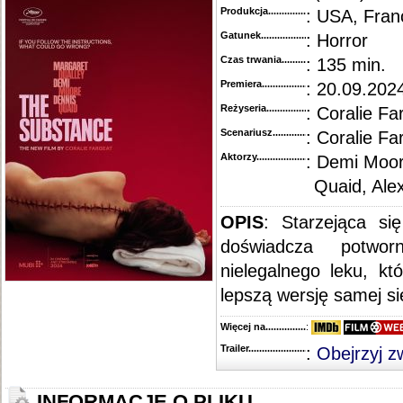
Produkcja.........................................
: USA, Fran
Gatunek...........................................
: Horror
Czas trwania......................................
: 135 min.
Premiera..........................................
: 20.09.202
Reżyseria........................................
: Coralie Fa
Scenariusz........................................
: Coralie Fa
Aktorzy...........................................
: Demi Moor
Quaid, Ale
OPIS
: Starzejąca si
doświadcza potwor
nielegalnego leku, k
lepszą wersję samej sie
Więcej na........................................
:
Trailer...........................................
:
Obejrzyj z
INFORMACJE O PLIKU