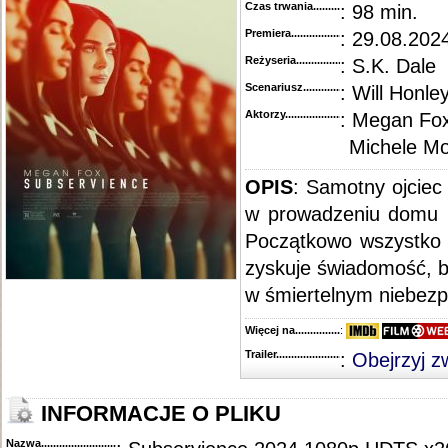
Czas trwania......................................
: 98 min.
Premiera..........................................
: 29.08.202
Reżyseria........................................
: S.K. Dale
Scenariusz........................................
: Will Honle
Aktorzy...........................................
: Megan Fox
Michele M
OPIS
: Samotny ojcie
w prowadzeniu domu i
Początkowo wszystko 
zyskuje świadomość, bo
w śmiertelnym niebezpi
Więcej na........................................
:
Trailer...........................................
:
Obejrzyj z
INFORMACJE O PLIKU
Nazwa.............................................