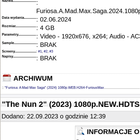
Nazwa.............................................
:
Furiosa.A.Mad.Max.Saga.2024.108
Data wydania......................................
: 02.06.2024
Rozmiar...........................................
: 4 GB
Parametry.........................................
: Video - 1920x676, x264; Audio - A
Sample............................................
: BRAK
Screeny...........................................
:
#1
,
#2
,
#3
Napisy............................................
: BRAK
ARCHIWUM
::
"Furiosa: A Mad Max Saga" (2024) 1080p.WEB.H264-FuriousMax
......................................
"The Nun 2" (2023) 1080p.NEW.HDT
Dodano: 22.09.2023 o godzinie 12:39
INFORMACJE O 