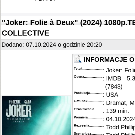
"Joker: Folie à Deux" (2024) 1080p
COLLECTiVE
Dodano: 07.10.2024 o godzinie 20:20
INFORMACJE O 
Tytuł............................................
: Joker: Fol
Ocena.............................................
: IMDB - 5.3
(7843)
Produkcja.........................................
: USA
Gatunek...........................................
: Dramat, M
Czas trwania......................................
: 139 min.
Premiera..........................................
: 04.10.202
Reżyseria........................................
: Todd Philli
Scenariusz........................................