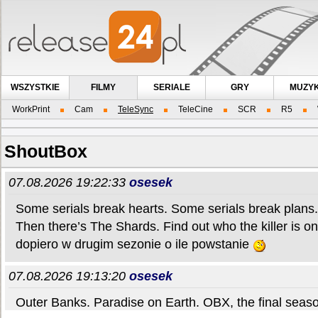
WSZYSTKIE
FILMY
SERIALE
GRY
MUZY
WorkPrint
Cam
TeleSync
TeleCine
SCR
R5
ShoutBox