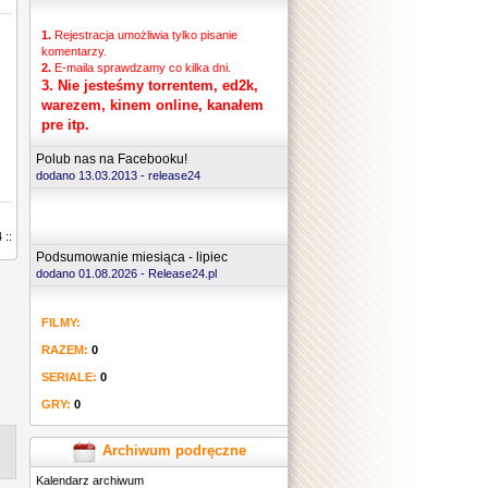
1.
Rejestracja umożliwia tylko pisanie
komentarzy.
2.
E-maila sprawdzamy co kilka dni.
3.
Nie jesteśmy torrentem, ed2k,
warezem, kinem online, kanałem
pre itp.
Polub nas na Facebooku!
dodano 13.03.2013 -
release24
 ::
Podsumowanie miesiąca - lipiec
dodano 01.08.2026 - Release24.pl
FILMY:
RAZEM:
0
SERIALE:
0
GRY:
0
Archiwum podręczne
Kalendarz archiwum