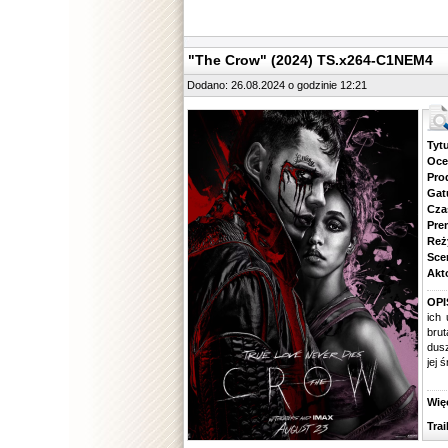
"The Crow" (2024) TS.x264-C1NEM4
Dodano: 26.08.2024 o godzinie 12:21
Tytuł.
Ocena.
Produ
Gatune
Czas 
Premie
Reżyse
Scena
Aktorz
OPI
ich
brut
dusz
jej 
Więcej
Traile