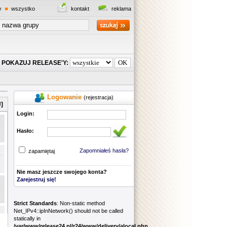
y
wszystko
kontakt
reklama
POKAZUJ RELEASE'Y:
Logowanie
(rejestracja)
]
Login:
Hasło:
Zapomniałeś hasła?
zapamiętaj
Nie masz jeszcze swojego konta?
Zarejestruj się!
Strict Standards
: Non-static method
Net_IPv4::ipInNetwork() should not be called
statically in
/var/www/release24.pl/r24/www/delivery/alocal.php