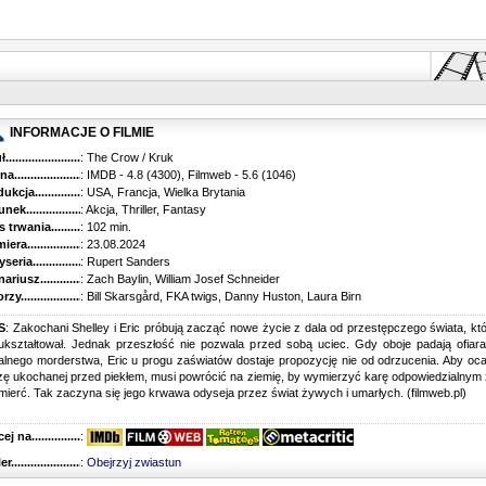
INFORMACJE O FILMIE
...........................................
: The Crow / Kruk
............................................
: IMDB - 4.8 (4300), Filmweb - 5.6 (1046)
kcja.........................................
: USA, Francja, Wielka Brytania
k...........................................
: Akcja, Thriller, Fantasy
trwania......................................
: 102 min.
ra..........................................
: 23.08.2024
ria........................................
: Rupert Sanders
riusz........................................
: Zach Baylin, William Josef Schneider
y...........................................
: Bill Skarsgård, FKA twigs, Danny Huston, Laura Birn
S
: Zakochani Shelley i Eric próbują zacząć nowe życie z dala od przestępczego świata, kt
 ukształtował. Jednak przeszłość nie pozwala przed sobą uciec. Gdy oboje padają ofiar
alnego morderstwa, Eric u progu zaświatów dostaje propozycję nie od odrzucenia. Aby oca
ę ukochanej przed piekłem, musi powrócić na ziemię, by wymierzyć karę odpowiedzialnym
śmierć. Tak zaczyna się jego krwawa odyseja przez świat żywych i umarłych. (filmweb.pl)
 na........................................
:
r...........................................
:
Obejrzyj zwiastun