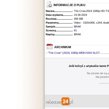
INFORMACJE O PLIKU
Nazwa.............................................
: The.Crow.2024.1080p.HD-
Data wydania......................................
: 24.08.2024
Rozmiar...........................................
: 995 MB
Parametry.........................................
: Video - 1920x806, x264; Audi
Sample............................................
: BRAK
Screeny...........................................
:
#1
Napisy............................................
: BRAK
ARCHIWUM
::
"The Crow" (2024) 1080p.WEB.H264-SLOT
.............
Jeśli któryś z artykułów łamie
Na stronie nie są 
Nie jesteśm
----------