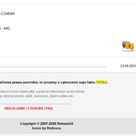
TS-C1NEM4
o - AAC
2
.....................................................................................................................
13.09.2024
 Państwa prawa autorskie, to prosimy o zgłoszenie tego faktu
TUTAJ
.
umieszczone żadne pliki, a jedynie informacje na ich temat.
y stroną torrent, ed2k, warezem, kinem online etc.
----------------------------------------------------------
REGULAMIN
|
COOKIES
|
FAQ
Copyright © 2007-2026 Release24
Icons by
DryIcons