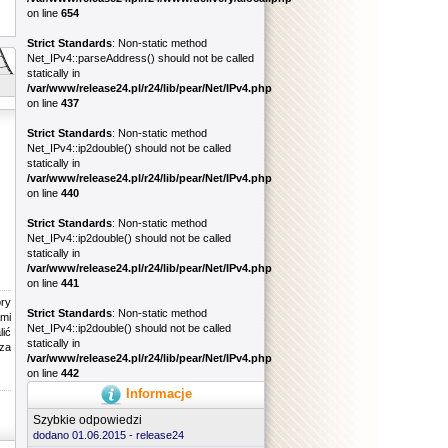
on line
654
Strict Standards
: Non-static method
Net_IPv4::parseAddress() should not be called
statically in
/var/www/release24.pl/r24/lib/pear/Net/IPv4.php
on line
437
Strict Standards
: Non-static method
Net_IPv4::ip2double() should not be called
statically in
/var/www/release24.pl/r24/lib/pear/Net/IPv4.php
on line
440
Strict Standards
: Non-static method
Net_IPv4::ip2double() should not be called
statically in
/var/www/release24.pl/r24/lib/pear/Net/IPv4.php
on line
441
óry
Strict Standards
: Non-static method
ami
Net_IPv4::ip2double() should not be called
lić
statically in
 za
/var/www/release24.pl/r24/lib/pear/Net/IPv4.php
on line
442
Informacje
Szybkie odpowiedzi
dodano 01.06.2015 -
release24