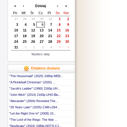
«
‹
Dzisiaj
›
»
Pn
Wt
Śr
Cz
Pt
So
Nie
1
2
27
28
29
30
31
3
4
5
6
7
8
9
10
11
12
13
14
15
16
17
18
19
20
21
22
23
24
25
26
27
28
29
30
31
1
2
3
4
5
6
Wybierz datę
Ostatnio dodane
"The Housemaid" (2025) 1080p.WEB...
"A Pickleball Christmas" (2025) ...
"Jacob's Ladder" (1990) 2160p.UH...
"John Wick" (2014) 2160p.UHD.Blu...
"Alexander" (2004) Revisited.The...
"28 Years Later" (2025) CAM.x264...
"Let the Right One In" (2008) 10...
"The Lord of the Rings: The War ...
"Nosferatu" (2024) 1080p.HDTS-C1...