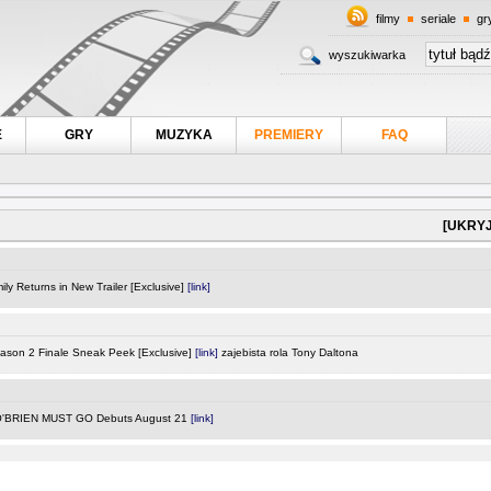
filmy
seriale
gr
wyszukiwarka
E
GRY
MUZYKA
PREMIERY
FAQ
[UKRYJ