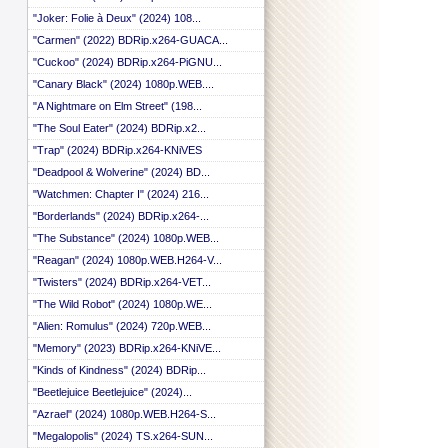
"Joker: Folie à Deux" (2024) 108...
"Carmen" (2022) BDRip.x264-GUACA...
"Cuckoo" (2024) BDRip.x264-PiGNU...
"Canary Black" (2024) 1080p.WEB....
"A Nightmare on Elm Street" (198...
"The Soul Eater" (2024) BDRip.x2...
"Trap" (2024) BDRip.x264-KNiVES
"Deadpool & Wolverine" (2024) BD...
"Watchmen: Chapter I" (2024) 216...
"Borderlands" (2024) BDRip.x264-...
"The Substance" (2024) 1080p.WEB...
"Reagan" (2024) 1080p.WEB.H264-V...
"Twisters" (2024) BDRip.x264-VET...
"The Wild Robot" (2024) 1080p.WE...
"Alien: Romulus" (2024) 720p.WEB...
"Memory" (2023) BDRip.x264-KNiVE...
"Kinds of Kindness" (2024) BDRip...
"Beetlejuice Beetlejuice" (2024)...
"Azrael" (2024) 1080p.WEB.H264-S...
"Megalopolis" (2024) TS.x264-SUN...