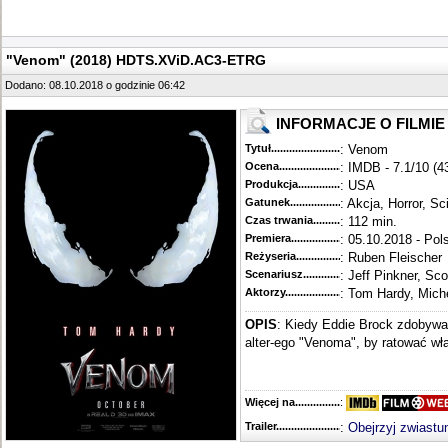
"Venom" (2018) HDTS.XViD.AC3-ETRG
Dodano: 08.10.2018 o godzinie 06:42
INFORMACJE O FILMIE
Tytuł............................................
: Venom
Ocena.............................................
: IMDB - 7.1/10 (4
Produkcja.........................................
: USA
Gatunek...........................................
: Akcja, Horror, Sci
Czas trwania......................................
: 112 min.
Premiera..........................................
: 05.10.2018 - Pol
Reżyseria........................................
: Ruben Fleischer
Scenariusz........................................
: Jeff Pinkner, Sc
Aktorzy...........................................
: Tom Hardy, Mich
OPIS
: Kiedy Eddie Brock zdobywa
alter-ego "Venoma", by ratować wła
Więcej na........................................
:
Trailer...........................................
:
Obejrzyj zwiastu