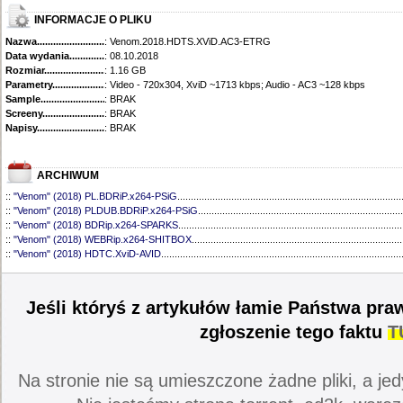
INFORMACJE O PLIKU
Nazwa.............................................
: Venom.2018.HDTS.XViD.AC3-ETRG
Data wydania......................................
: 08.10.2018
Rozmiar...........................................
: 1.16 GB
Parametry.........................................
: Video - 720x304, XviD ~1713 kbps; Audio - AC3 ~128 kbps
Sample............................................
: BRAK
Screeny...........................................
: BRAK
Napisy............................................
: BRAK
ARCHIWUM
::
"Venom" (2018) PL.BDRiP.x264-PSiG
...................................................................................
::
"Venom" (2018) PLDUB.BDRiP.x264-PSiG
............................................................................
::
"Venom" (2018) BDRip.x264-SPARKS
...................................................................................
::
"Venom" (2018) WEBRip.x264-SHITBOX
..............................................................................
::
"Venom" (2018) HDTC.XviD-AVID
.........................................................................................
Jeśli któryś z artykułów łamie Państwa pra
zgłoszenie tego faktu
T
Na stronie nie są umieszczone żadne pliki, a jed