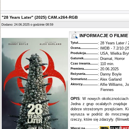
"28 Years Later" (2025) CAM.x264-RGB
Dodano: 24.06.2025 o godzinie 08:59
INFORMACJE O FILMIE
Tytuł............................................
: 28 Years Later / 
Ocena.............................................
: IMDB - 7.2/10 (2
Produkcja.........................................
: USA, Wielka Bry
Gatunek...........................................
: Dramat, Horror
Czas trwania......................................
: 110 min.
Premiera..........................................
: 20.06.2025
Reżyseria........................................
: Danny Boyle
Scenariusz........................................
: Alex Garland
Aktorzy...........................................
: Alfie Williams, 
Fiennes
OPIS
: W nowych okolicznościach
Jedna z grup ocalałych znajduje 
dobrze strzeżonym przejściem. K
wyrusza w podróż do mrocznego 
rzeczy, które się zdarzyły. (filmweb
Więcej na........................................
: