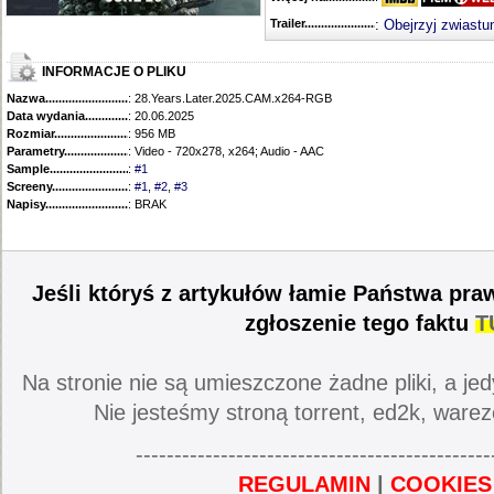
Trailer...........................................
:
Obejrzyj zwiastu
INFORMACJE O PLIKU
Nazwa.............................................
: 28.Years.Later.2025.CAM.x264-RGB
Data wydania......................................
: 20.06.2025
Rozmiar...........................................
: 956 MB
Parametry.........................................
: Video - 720x278, x264; Audio - AAC
Sample............................................
:
#1
Screeny...........................................
:
#1
,
#2
,
#3
Napisy............................................
: BRAK
Jeśli któryś z artykułów łamie Państwa pra
zgłoszenie tego faktu
T
Na stronie nie są umieszczone żadne pliki, a jed
Nie jesteśmy stroną torrent, ed2k, warez
----------------------------------------------
REGULAMIN
|
COOKIES