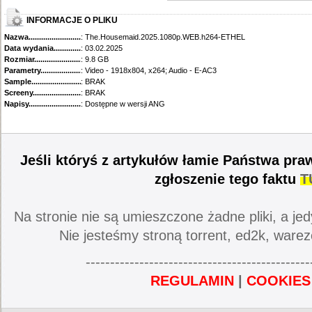
INFORMACJE O PLIKU
Nazwa.............................................
: The.Housemaid.2025.1080p.WEB.h264-ETHEL
Data wydania......................................
: 03.02.2025
Rozmiar...........................................
: 9.8 GB
Parametry.........................................
: Video - 1918x804, x264; Audio - E-AC3
Sample............................................
: BRAK
Screeny...........................................
: BRAK
Napisy............................................
: Dostępne w wersji ANG
Jeśli któryś z artykułów łamie Państwa pra
zgłoszenie tego faktu
T
Na stronie nie są umieszczone żadne pliki, a jed
Nie jesteśmy stroną torrent, ed2k, warez
----------------------------------------------
REGULAMIN
|
COOKIES