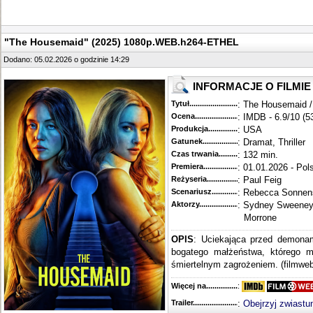
"The Housemaid" (2025) 1080p.WEB.h264-ETHEL
Dodano: 05.02.2026 o godzinie 14:29
INFORMACJE O FILMIE
Tytuł............................................
: The Housemaid
Ocena.............................................
: IMDB - 6.9/10 (5
Produkcja.........................................
: USA
Gatunek...........................................
: Dramat, Thriller
Czas trwania......................................
: 132 min.
Premiera..........................................
: 01.01.2026 - Pol
Reżyseria........................................
: Paul Feig
Scenariusz........................................
: Rebecca Sonnen
Aktorzy...........................................
: Sydney Sweeney,
Morrone
OPIS
: Uciekająca przed demonam
bogatego małżeństwa, którego m
śmiertelnym zagrożeniem. (filmweb
Więcej na........................................
:
Trailer...........................................
:
Obejrzyj zwiastu