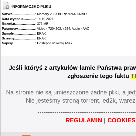
INFORMACJE O PLIKU
Nazwa.............................................
: Memory.2023.BDRip.x264-KNiVES
Data wydania......................................
: 14.10.2024
Rozmiar...........................................
: 371 MB
Parametry.........................................
: Video - 720x302, x264; Audio - AAC
Sample............................................
: BRAK
Screeny...........................................
: BRAK
Napisy............................................
: Dostępne w wersji ANG
Jeśli któryś z artykułów łamie Państwa pra
zgłoszenie tego faktu
T
Na stronie nie są umieszczone żadne pliki, a jed
Nie jesteśmy stroną torrent, ed2k, warez
----------------------------------------------
REGULAMIN
|
COOKIES