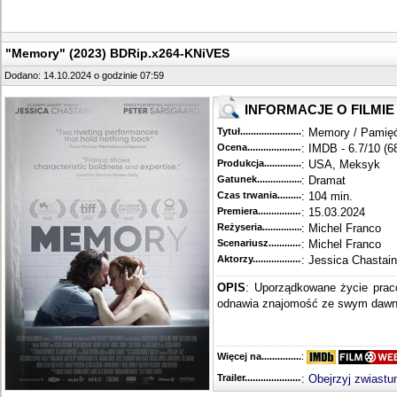
"Memory" (2023) BDRip.x264-KNiVES
Dodano: 14.10.2024 o godzinie 07:59
INFORMACJE O FILMIE
Tytuł............................................
: Memory / Pamię
Ocena.............................................
: IMDB - 6.7/10 (6
Produkcja.........................................
: USA, Meksyk
Gatunek...........................................
: Dramat
Czas trwania......................................
: 104 min.
Premiera..........................................
: 15.03.2024
Reżyseria........................................
: Michel Franco
Scenariusz........................................
: Michel Franco
Aktorzy...........................................
: Jessica Chastain
OPIS
: Uporządkowane życie praco
odnawia znajomość ze swym dawnym
Więcej na........................................
:
Trailer...........................................
:
Obejrzyj zwiastu