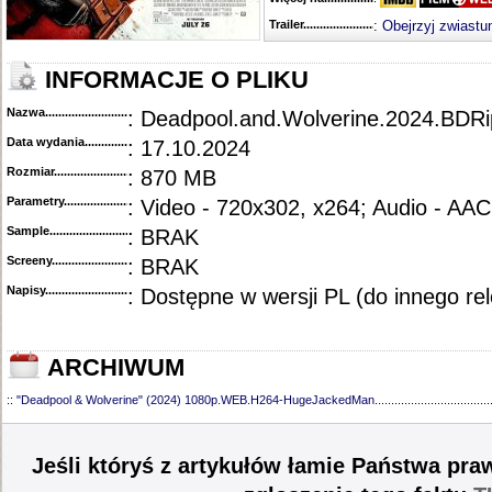
Trailer...........................................
:
Obejrzyj zwiastu
INFORMACJE O PLIKU
Nazwa.............................................
: Deadpool.and.Wolverine.2024.BDR
Data wydania......................................
: 17.10.2024
Rozmiar...........................................
: 870 MB
Parametry.........................................
: Video - 720x302, x264; Audio - AAC
Sample............................................
: BRAK
Screeny...........................................
: BRAK
Napisy............................................
: Dostępne w wersji PL (do innego re
ARCHIWUM
::
"Deadpool & Wolverine" (2024) 1080p.WEB.H264-HugeJackedMan
...................................
Jeśli któryś z artykułów łamie Państwa pra