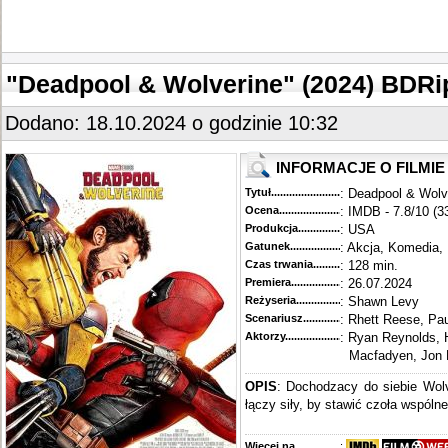
"Deadpool & Wolverine" (2024) BDR
Dodano: 18.10.2024 o godzinie 10:32
INFORMACJE O FILMIE
Tytuł............................................
: Deadpool & Wolv
Ocena.............................................
: IMDB - 7.8/10 (3
Produkcja.........................................
: USA
Gatunek...........................................
: Akcja, Komedia
Czas trwania......................................
: 128 min.
Premiera..........................................
: 26.07.2024
Reżyseria........................................
: Shawn Levy
Scenariusz........................................
: Rhett Reese, Pa
Aktorzy...........................................
: Ryan Reynolds,
Macfadyen, Jon 
OPIS
: Dochodzacy do siebie Wol
łączy siły, by stawić czoła wspóln
Więcej na........................................
: