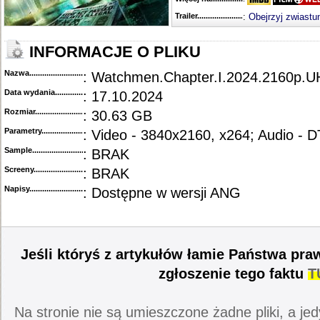
Trailer...........................................
:
Obejrzyj zwiastu
INFORMACJE O PLIKU
Nazwa.............................................
: Watchmen.Chapter.I.2024.2160p
Data wydania......................................
: 17.10.2024
Rozmiar...........................................
: 30.63 GB
Parametry.........................................
: Video - 3840x2160, x264; Audio -
Sample............................................
: BRAK
Screeny...........................................
: BRAK
Napisy............................................
: Dostępne w wersji ANG
Jeśli któryś z artykułów łamie Państwa pra
zgłoszenie tego faktu
T
Na stronie nie są umieszczone żadne pliki, a jed