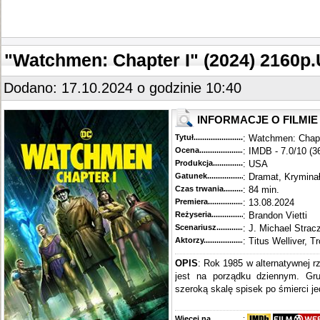
"Watchmen: Chapter I" (2024) 2160
Dodano: 17.10.2024 o godzinie 10:40
INFORMACJE O FILMIE
Tytuł............................................
: Watchmen: Chapt
Ocena.............................................
: IMDB - 7.0/10 (3
Produkcja.........................................
: USA
Gatunek...........................................
: Dramat, Kryminał
Czas trwania......................................
: 84 min.
Premiera..........................................
: 13.08.2024
Reżyseria........................................
: Brandon Vietti
Scenariusz........................................
: J. Michael Strac
Aktorzy...........................................
: Titus Welliver, 
OPIS
: Rok 1985 w alternatywnej rz
jest na porządku dziennym. Gru
szeroką skalę spisek po śmierci je
Więcej na........................................
: