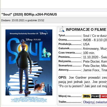
"Soul" (2020) BDRip.x264-PiGNUS
Dodano: 23.03.2021 o godzinie 23:52
INFORMACJE O FILMIE
Tytuł............................................
: Soul / Co w dusz
Ocena.............................................
: IMDB - 8.1/10 (2
Produkcja.........................................
: USA
Gatunek...........................................
: Animowany, Muz
Czas trwania......................................
: 100 min.
Premiera..........................................
: 11.10.2020 - Świ
Reżyseria........................................
: Pete Docter, Ke
Scenariusz........................................
: Pete Docter, Mi
Aktorzy...........................................
: Jamie Foxx, Tin
OPIS
: Joe Gardner prowadzi ze
pasją jest jednak jazz. Joe prze
"Po co tu jestem? Jaki jest cel moj
Więcej na........................................
:
Trailer...........................................
:
Obejrzyj zwiastu