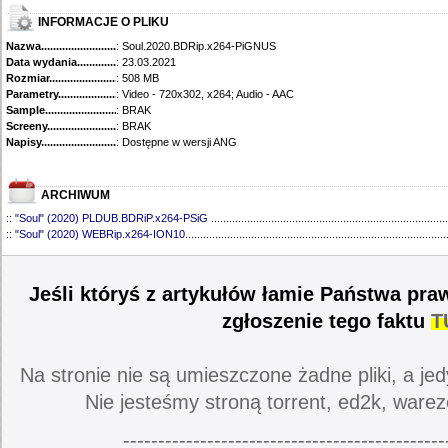
INFORMACJE O PLIKU
Nazwa.............................................
: Soul.2020.BDRip.x264-PiGNUS
Data wydania......................................
: 23.03.2021
Rozmiar...........................................
: 508 MB
Parametry.........................................
: Video - 720x302, x264; Audio - AAC
Sample............................................
: BRAK
Screeny...........................................
: BRAK
Napisy............................................
: Dostępne w wersji ANG
ARCHIWUM
::
"Soul" (2020) PLDUB.BDRiP.x264-PSiG
...............................................................................
::
"Soul" (2020) WEBRip.x264-ION10
.......................................................................................
Jeśli któryś z artykułów łamie Państwa pra
zgłoszenie tego faktu
T
Na stronie nie są umieszczone żadne pliki, a jed
Nie jesteśmy stroną torrent, ed2k, warez
----------------------------------------------