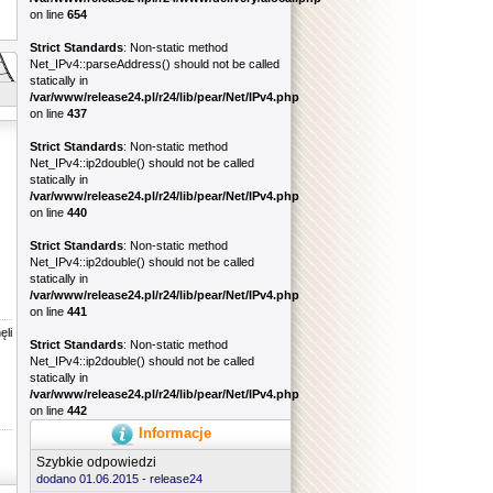
on line
654
Strict Standards
: Non-static method
Net_IPv4::parseAddress() should not be called
statically in
/var/www/release24.pl/r24/lib/pear/Net/IPv4.php
on line
437
Strict Standards
: Non-static method
Net_IPv4::ip2double() should not be called
statically in
/var/www/release24.pl/r24/lib/pear/Net/IPv4.php
on line
440
Strict Standards
: Non-static method
Net_IPv4::ip2double() should not be called
statically in
/var/www/release24.pl/r24/lib/pear/Net/IPv4.php
on line
441
ęli
Strict Standards
: Non-static method
Net_IPv4::ip2double() should not be called
statically in
/var/www/release24.pl/r24/lib/pear/Net/IPv4.php
on line
442
Informacje
Szybkie odpowiedzi
dodano 01.06.2015 -
release24