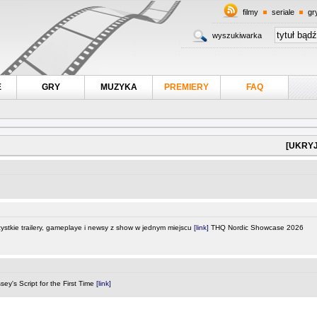
filmy
seriale
gr
wyszukiwarka
E
GRY
MUZYKA
PREMIERY
FAQ
[UKRYJ