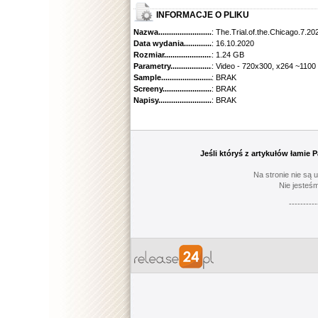
INFORMACJE O PLIKU
Nazwa.............................................
: The.Trial.of.the.Chicago.7
Data wydania......................................
: 16.10.2020
Rozmiar...........................................
: 1.24 GB
Parametry.........................................
: Video - 720x300, x264 ~1100
Sample............................................
: BRAK
Screeny...........................................
: BRAK
Napisy............................................
: BRAK
Jeśli któryś z artykułów łamie
Na stronie nie są 
Nie jesteśm
----------