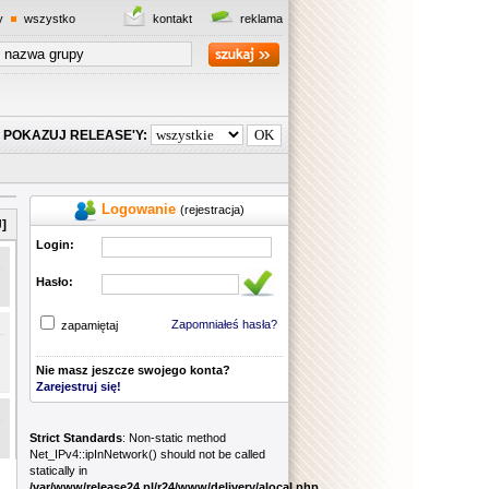
y
wszystko
kontakt
reklama
POKAZUJ RELEASE'Y:
Logowanie
(rejestracja)
]
Login:
Hasło:
Zapomniałeś hasła?
zapamiętaj
Nie masz jeszcze swojego konta?
Zarejestruj się!
Strict Standards
: Non-static method
Net_IPv4::ipInNetwork() should not be called
statically in
/var/www/release24.pl/r24/www/delivery/alocal.php