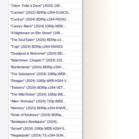
"Joker: Folie à Deux" (2024) 108...
"Carmen" (2022) BDRip.x264-GUACA...
"Cuckoo" (2024) BDRip.x264-PiGNU...
"Canary Black" (2024) 1080p.WEB....
"A Nightmare on Elm Street" (198...
"The Soul Eater" (2024) BDRip.x2...
"Trap" (2024) BDRip.x264-KNiVES
"Deadpool & Wolverine" (2024) BD...
"Watchmen: Chapter I" (2024) 216...
"Borderlands" (2024) BDRip.x264-...
"The Substance" (2024) 1080p.WEB...
"Reagan" (2024) 1080p.WEB.H264-V...
"Twisters" (2024) BDRip.x264-VET...
"The Wild Robot" (2024) 1080p.WE...
"Alien: Romulus" (2024) 720p.WEB...
"Memory" (2023) BDRip.x264-KNiVE...
"Kinds of Kindness" (2024) BDRip...
"Beetlejuice Beetlejuice" (2024)...
"Azrael" (2024) 1080p.WEB.H264-S...
"Megalopolis" (2024) TS.x264-SUN...