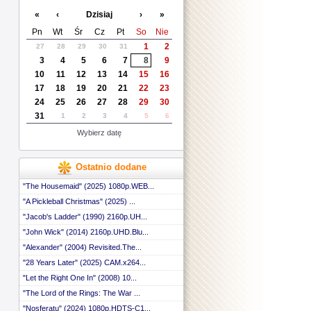
«
‹
Dzisiaj
›
»
Pn
Wt
Śr
Cz
Pt
So
Nie
1
2
27
28
29
30
31
3
4
5
6
7
8
9
10
11
12
13
14
15
16
17
18
19
20
21
22
23
24
25
26
27
28
29
30
31
1
2
3
4
5
6
Wybierz datę
Ostatnio dodane
"The Housemaid" (2025) 1080p.WEB...
"A Pickleball Christmas" (2025) ...
"Jacob's Ladder" (1990) 2160p.UH...
"John Wick" (2014) 2160p.UHD.Blu...
"Alexander" (2004) Revisited.The...
"28 Years Later" (2025) CAM.x264...
"Let the Right One In" (2008) 10...
"The Lord of the Rings: The War ...
"Nosferatu" (2024) 1080p.HDTS-C1...