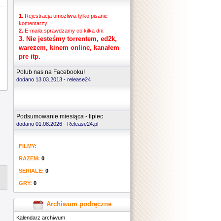
1.
Rejestracja umożliwia tylko pisanie
komentarzy.
2.
E-maila sprawdzamy co kilka dni.
3.
Nie jesteśmy torrentem, ed2k,
warezem, kinem online, kanałem
pre itp.
Polub nas na Facebooku!
dodano 13.03.2013 -
release24
Podsumowanie miesiąca - lipiec
dodano 01.08.2026 - Release24.pl
FILMY:
RAZEM:
0
SERIALE:
0
GRY:
0
Archiwum podręczne
Kalendarz archiwum