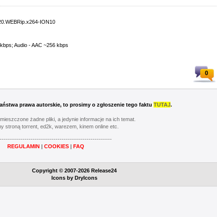
.2020.WEBRip.x264-ION10
 kbps; Audio - AAC ~256 kbps
0
 Państwa prawa autorskie, to prosimy o zgłoszenie tego faktu
TUTAJ
.
umieszczone żadne pliki, a jedynie informacje na ich temat.
y stroną torrent, ed2k, warezem, kinem online etc.
----------------------------------------------------------
REGULAMIN
|
COOKIES
|
FAQ
Copyright © 2007-2026 Release24
Icons by
DryIcons