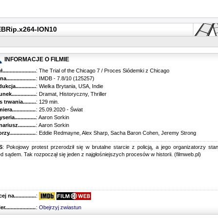
WEBRip.x264-ION10
INFORMACJE O FILMIE
...........................................
: The Trial of the Chicago 7 / Proces Siódemki z Chicago
............................................
: IMDB - 7.8/10 (125257)
kcja.........................................
: Wielka Brytania, USA, Indie
k...........................................
: Dramat, Historyczny, Thriller
trwania......................................
: 129 min.
ra..........................................
: 25.09.2020 - Świat
ria........................................
: Aaron Sorkin
riusz........................................
: Aaron Sorkin
y...........................................
: Eddie Redmayne, Alex Sharp, Sacha Baron Cohen, Jeremy Strong
S
: Pokojowy protest przerodził się w brutalne starcie z policją, a jego organizatorzy stan
d sądem. Tak rozpoczął się jeden z najgłośniejszych procesów w historii. (filmweb.pl)
 na........................................
:
r...........................................
:
Obejrzyj zwiastun