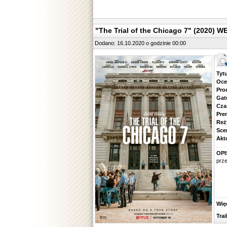
"The Trial of the Chicago 7" (2020) 
Dodano: 16.10.2020 o godzinie 00:00
Tytuł.
Ocena.
Produ
Gatune
Czas 
Premie
Reżyse
Scena
Aktorz
OPI
prze
Więcej
Traile