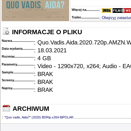
Więcej na........................................
:
Trailer...........................................
:
Obejrzyj zwiastu
INFORMACJE O PLIKU
Nazwa.............................................
: Quo.Vadis.Aida.2020.720p.AMZN
Data wydania......................................
: 18.03.2021
Rozmiar...........................................
: 4 GB
Parametry.........................................
: Video - 1290x720, x264; Audio - E
Sample............................................
: BRAK
Screeny...........................................
: BRAK
Napisy............................................
: BRAK
ARCHIWUM
::
"Quo vadis, Aida?" (2020) BDRip.x264-BiPOLAR
.................................................................