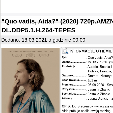
"Quo vadis, Aida?" (2020) 720p.AM
DL.DDP5.1.H.264-TEPES
Dodano: 18.03.2021 o godzinie 00:00
INFORMACJE O FILMIE
Tytuł............................................
: Quo vadis, Aida?
Ocena.............................................
: IMDB - 7.7/10 (1
Produkcja.........................................
: Austria, Bośnia 
Polska, Francja,
Gatunek...........................................
: Dramat, History
Czas trwania......................................
: 101 min.
Premiera..........................................
: 03.09.2020 - Świ
Reżyseria........................................
: Jasmila Zbanic
Scenariusz........................................
: Jasmila Zbanic
Aktorzy...........................................
: Jasna Djuricic, I
OPIS
: Do Srebrenicy wkraczają o
Aida próbuje ocalić swoją rodzinę. 