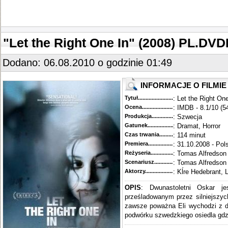
"Let the Right One In" (2008) PL.DV
Dodano: 06.08.2010 o godzinie 01:49
INFORMACJE O FILMIE
Tytuł............................................
: Let the Right On
Ocena.............................................
: IMDB - 8.1/10 (5
Produkcja.........................................
: Szwecja
Gatunek...........................................
: Dramat, Horror
Czas trwania......................................
: 114 minut
Premiera..........................................
: 31.10.2008 - Pol
Reżyseria........................................
: Tomas Alfredson
Scenariusz........................................
: Tomas Alfredson
Aktorzy...........................................
: Kĺre Hedebrant, 
OPIS
:
Dwunastoletni Oskar je
prześladowanym przez silniejszyc
zawsze poważna Eli wychodzi z d
podwórku szwedzkiego osiedla gdzi