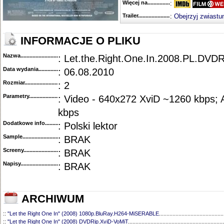
Więcej na........................................
:
Trailer...........................................
:
Obejrzyj zwiastu
INFORMACJE O PLIKU
Nazwa.............................................
: Let.the.Right.One.In.2008.PL.DVD
Data wydania......................................
: 06.08.2010
Rozmiar...........................................
: 2
Parametry.........................................
: Video - 640x272 XviD ~1260 kbps; 
kbps
Dodatkowe info....................................
: Polski lektor
Sample............................................
: BRAK
Screeny...........................................
: BRAK
Napisy............................................
: BRAK
ARCHIWUM
::
"Let the Right One In" (2008) 1080p.BluRay.H264-MiSERABLE
...........................................
::
"Let the Right One In" (2008) DVDRip.XviD-VoMiT
................................................................