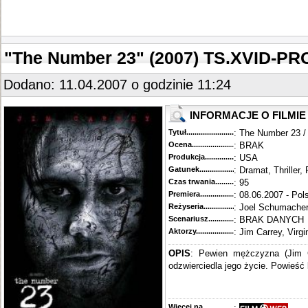
"The Number 23" (2007) TS.XVID-P
Dodano: 11.04.2007 o godzinie 11:24
INFORMACJE O FILMIE
Tytuł............................................
: The Number 23 /
Ocena.............................................
: BRAK
Produkcja.........................................
: USA
Gatunek...........................................
: Dramat, Thriller
Czas trwania......................................
: 95
Premiera..........................................
: 08.06.2007 - Pol
Reżyseria........................................
: Joel Schumache
Scenariusz........................................
: BRAK DANYCH
Aktorzy...........................................
: Jim Carrey, Vir
OPIS
: Pewien mężczyzna (Jim Ca
odzwierciedla jego życie. Powieść
Więcej na........................................
: