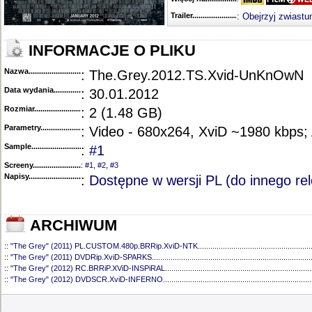
Trailer...........................................
:
Obejrzyj zwiastu
INFORMACJE O PLIKU
Nazwa.............................................
: The.Grey.2012.TS.Xvid-UnKnOwN
Data wydania......................................
: 30.01.2012
Rozmiar...........................................
: 2 (1.48 GB)
Parametry.........................................
: Video - 680x264, XviD ~1980 kbps;
Sample............................................
:
#1
Screeny...........................................
:
#1
,
#2
,
#3
Napisy............................................
:
Dostępne w wersji PL (do innego rel
ARCHIWUM
::
"The Grey" (2011) PL.CUSTOM.480p.BRRip.XviD-NTK
......................................................
::
"The Grey" (2011) DVDRip.XviD-SPARKS
............................................................................
::
"The Grey" (2012) RC.BRRiP.XViD-INSPiRAL
......................................................................
::
"The Grey" (2012) DVDSCR.XviD-INFERNO
.......................................................................