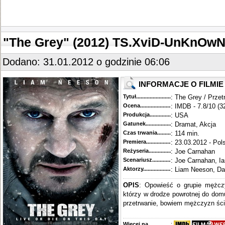
"The Grey" (2012) TS.XviD-UnKnOw
Dodano: 31.01.2012 o godzinie 06:06
INFORMACJE O FILMIE
Tytuł............................................
: The Grey / Przet
Ocena.............................................
: IMDB - 7.8/10 (3
Produkcja.........................................
: USA
Gatunek...........................................
: Dramat, Akcja
Czas trwania......................................
: 114 min.
Premiera..........................................
: 23.03.2012 - Pol
Reżyseria........................................
: Joe Carnahan
Scenariusz........................................
: Joe Carnahan, I
Aktorzy...........................................
: Liam Neeson, Dal
OPIS
: Opowieść o grupie mężczy
którzy w drodze powrotnej do dom
przetrwanie, bowiem mężczyzn ści
Więcej na........................................
: