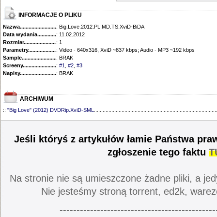
INFORMACJE O PLIKU
Nazwa.............................................
: Big.Love.2012.PL.MD.TS.XviD-BiDA
Data wydania......................................
: 11.02.2012
Rozmiar...........................................
: 1
Parametry.........................................
: Video - 640x316, XviD ~837 kbps; Audio - MP3 ~192 kbps
Sample............................................
: BRAK
Screeny...........................................
:
#1
,
#2
,
#3
Napisy............................................
: BRAK
ARCHIWUM
::
"Big Love" (2012) DVDRip.XviD-SML
....................................................................................
Jeśli któryś z artykułów łamie Państwa pra
zgłoszenie tego faktu
T
Na stronie nie są umieszczone żadne pliki, a jed
Nie jesteśmy stroną torrent, ed2k, warez
----------------------------------------------