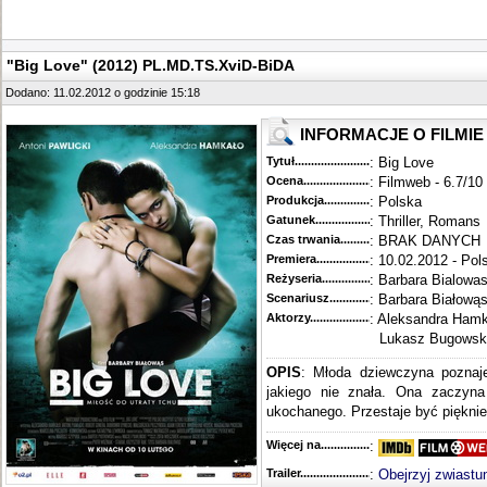
"Big Love" (2012) PL.MD.TS.XviD-BiDA
Dodano: 11.02.2012 o godzinie 15:18
INFORMACJE O FILMIE
Tytuł............................................
: Big Love
Ocena.............................................
: Filmweb - 6.7/10
Produkcja.........................................
: Polska
Gatunek...........................................
: Thriller, Romans
Czas trwania......................................
: BRAK DANYCH
Premiera..........................................
: 10.02.2012 - Pol
Reżyseria........................................
: Barbara Bialowa
Scenariusz........................................
: Barbara Białową
Aktorzy...........................................
: Aleksandra Hamk
Lukasz Bugowsk
OPIS
:
Młoda dziewczyna poznaje
jakiego nie znała. Ona zaczyna
ukochanego. Przestaje być pięknie 
Więcej na........................................
:
Trailer...........................................
:
Obejrzyj zwiastu