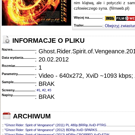
nim klątwą, ale i potyczki z s
człowieczego syna. (filmweb.pl)
Więcej na........................................
:
Trailer...........................................
:
Obejrzyj zwiastu
INFORMACJE O PLIKU
Nazwa.............................................
: Ghost.Rider.Spirit.of.Vengeance.
Data wydania......................................
: 20.02.2012
Rozmiar...........................................
: 1
Parametry.........................................
: Video - 640x272, XviD ~1093 kbps;
Sample............................................
: BRAK
Screeny...........................................
:
#1
,
#2
,
#3
Napisy............................................
: BRAK
ARCHIWUM
::
"Ghost Rider: Spirit of Vengeance" (2011) PL.480p.BRRip.XviD-PTRG
...............................
::
"Ghost Rider: Spirit of Vengeance" (2012) BDRip.XviD-SPARKS
..........................................
::
"Ghost Rider: Spirit of Vengeance" (2012) HDRip.CROPPED.XviD-FTW
.............................