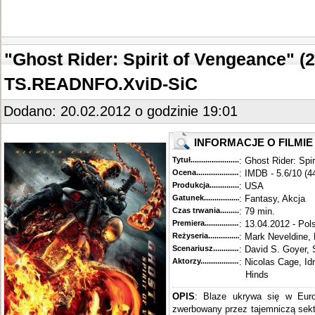
"Ghost Rider: Spirit of Vengeance" (
TS.READNFO.XviD-SiC
Dodano: 20.02.2012 o godzinie 19:01
INFORMACJE O FILMIE
Tytuł............................................
: Ghost Rider: Spi
Ocena.............................................
: IMDB - 5.6/10 (4
Produkcja.........................................
: USA
Gatunek...........................................
: Fantasy, Akcja
Czas trwania......................................
: 79 min.
Premiera..........................................
: 13.04.2012 - Pol
Reżyseria........................................
: Mark Neveldine, 
Scenariusz........................................
: David S. Goyer,
Aktorzy...........................................
: Nicolas Cage, Id
Hinds
OPIS
: Blaze ukrywa się w Euro
zwerbowany przez tajemniczą sektę