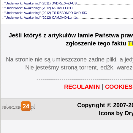
::
"Underworld: Awakening" (2011) DVDRip.XviD-USi
..............................................................
::
"Underworld: Awakening" (2012) R5.XviD-FiCO
...................................................................
::
"Underworld: Awakening" (2012) TS.READNFO.XviD-SiC
...................................................
::
"Underworld: Awakening" (2012) CAM.XviD-Lum1x
..............................................................
Jeśli któryś z artykułów łamie Państwa pra
zgłoszenie tego faktu
T
Na stronie nie są umieszczone żadne pliki, a jed
Nie jesteśmy stroną torrent, ed2k, warez
----------------------------------------------
REGULAMIN
|
COOKIES
Copyright © 2007-2
Icons by
Dr