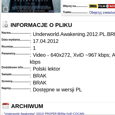
Więcej na........................................
:
Trailer...........................................
:
Obejrzyj zwiastu
INFORMACJE O PLIKU
Nazwa.............................................
: Underworld.Awakening.2012.PL.BR
Data wydania......................................
: 17.04.2012
Rozmiar...........................................
: 1
Parametry.........................................
: Video - 640x272, XviD ~967 kbps; 
kbps
Dodatkowe info....................................
: Polski lektor
Sample............................................
: BRAK
Screeny...........................................
: BRAK
Napisy............................................
: Dostępne w wersji PL
ARCHIWUM
::
"Underworld: Awakening" (2012) PROPER.BDRip.XviD-COCAIN
........................................