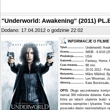
"Underworld: Awakening" (2011) PL
Dodano: 17.04.2012 o godzinie 22:02
INFORMACJE O FILMIE
Tytuł............................................
: Underworld: Awa
Ocena.............................................
: IMDB - 6.6/10 (2
Produkcja.........................................
: USA
Gatunek...........................................
: Fantasy, Horror, 
Czas trwania......................................
: 88 min.
Premiera..........................................
: 20.01.2012 - Pol
Reżyseria........................................
: Måns Mårlind, Bj
Scenariusz........................................
: Len Wiseman, Jo
Aktorzy...........................................
: Kate Beckinsale
OPIS
: Długo wyczekiwana kontynu
niemal 300 milionów dolarów. Kat
która po latach uśpienia budzi 
istnieniu wampirów i lykanów. Trwa
przeciwko dwóm nieśmiertelnym ra