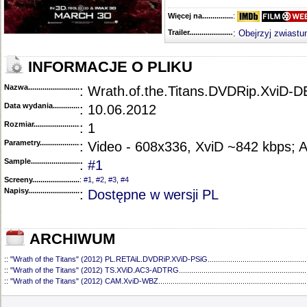
Więcej na........................................
:
Trailer...........................................
:
Obejrzyj zwiastu
INFORMACJE O PLIKU
Nazwa.............................................
: Wrath.of.the.Titans.DVDRip.XviD-
Data wydania......................................
: 10.06.2012
Rozmiar...........................................
: 1
Parametry.........................................
: Video - 608x336, XviD ~842 kbps; 
Sample............................................
:
#1
Screeny...........................................
:
#1
,
#2
,
#3
,
#4
Napisy............................................
:
Dostępne w wersji PL
ARCHIWUM
::
"Wrath of the Titans" (2012) PL.RETAiL.DVDRiP.XViD-PSiG
................................................
::
"Wrath of the Titans" (2012) TS.XViD.AC3-ADTRG
..............................................................
::
"Wrath of the Titans" (2012) CAM.XviD-WBZ
........................................................................