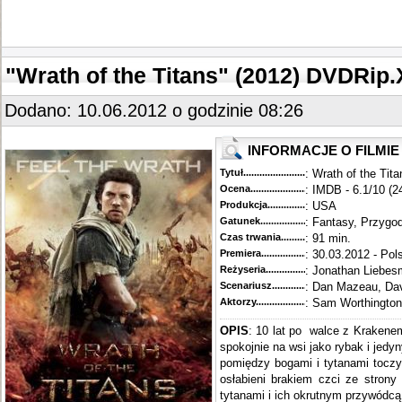
"Wrath of the Titans" (2012) DVDRi
Dodano: 10.06.2012 o godzinie 08:26
INFORMACJE O FILMIE
Tytuł............................................
: Wrath of the Tit
Ocena.............................................
: IMDB - 6.1/10 (2
Produkcja.........................................
: USA
Gatunek...........................................
: Fantasy, Przygo
Czas trwania......................................
: 91 min.
Premiera..........................................
: 30.03.2012 - Pol
Reżyseria........................................
: Jonathan Liebe
Scenariusz........................................
: Dan Mazeau, Da
Aktorzy...........................................
: Sam Worthingto
OPIS
: 10 lat po walce z Krakenem
spokojnie na wsi jako rybak i jed
pomiędzy bogami i tytanami toczy
osłabieni brakiem czci ze strony
tytanami i ich okrutnym przywódcą