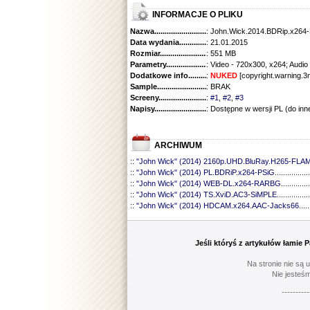
INFORMACJE O PLIKU
Nazwa.............................................
: John.Wick.2014.BDRip.x26
Data wydania......................................
: 21.01.2015
Rozmiar...........................................
: 551 MB
Parametry.........................................
: Video - 720x300, x264; Audio
Dodatkowe info....................................
:
NUKED
[copyright.warning.3
Sample............................................
: BRAK
Screeny...........................................
:
#1
,
#2
,
#3
Napisy............................................
: Dostępne w wersji PL (do inn
ARCHIWUM
::
"John Wick" (2014) 2160p.UHD.BluRay.H265-FLA
::
"John Wick" (2014) PL.BDRiP.x264-PSiG
.................
::
"John Wick" (2014) WEB-DL.x264-RARBG
..............
::
"John Wick" (2014) TS.XviD.AC3-SiMPLE
................
::
"John Wick" (2014) HDCAM.x264.AAC-Jacks66
.....
Jeśli któryś z artykułów łamie
Na stronie nie są 
Nie jesteśm
----------