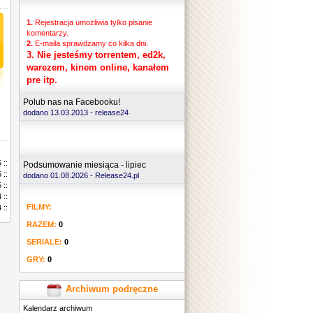
1.
Rejestracja umożliwia tylko pisanie
komentarzy.
2.
E-maila sprawdzamy co kilka dni.
3.
Nie jesteśmy torrentem, ed2k,
warezem, kinem online, kanałem
pre itp.
Polub nas na Facebooku!
dodano 13.03.2013 -
release24
 ::
Podsumowanie miesiąca - lipiec
 ::
dodano 01.08.2026 - Release24.pl
 ::
 ::
FILMY:
 ::
RAZEM:
0
SERIALE:
0
GRY:
0
Archiwum podręczne
Kalendarz archiwum