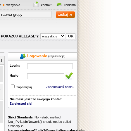
y
wszystko
kontakt
reklama
POKAZUJ RELEASE'Y:
Logowanie
(rejestracja)
]
Login:
Hasło:
Zapomniałeś hasła?
zapamiętaj
Nie masz jeszcze swojego konta?
Zarejestruj się!
Strict Standards
: Non-static method
Net_IPv4::ipInNetwork() should not be called
statically in
/var/www/release24.pl/r24/www/delivery/alocal.php