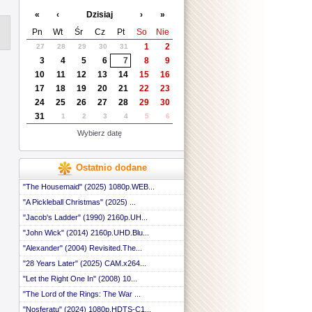
«
‹
Dzisiaj
›
»
Pn
Wt
Śr
Cz
Pt
So
Nie
1
2
27
28
29
30
31
3
4
5
6
7
8
9
10
11
12
13
14
15
16
17
18
19
20
21
22
23
24
25
26
27
28
29
30
31
1
2
3
4
5
6
Wybierz datę
Ostatnio dodane
"The Housemaid" (2025) 1080p.WEB...
"A Pickleball Christmas" (2025) ...
"Jacob's Ladder" (1990) 2160p.UH...
"John Wick" (2014) 2160p.UHD.Blu...
"Alexander" (2004) Revisited.The...
"28 Years Later" (2025) CAM.x264...
"Let the Right One In" (2008) 10...
"The Lord of the Rings: The War ...
"Nosferatu" (2024) 1080p.HDTS-C1...