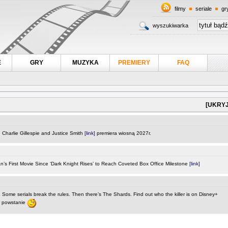
filmy
seriale
gr
wyszukiwarka
E
GRY
MUZYKA
PREMIERY
FAQ
[UKRYJ