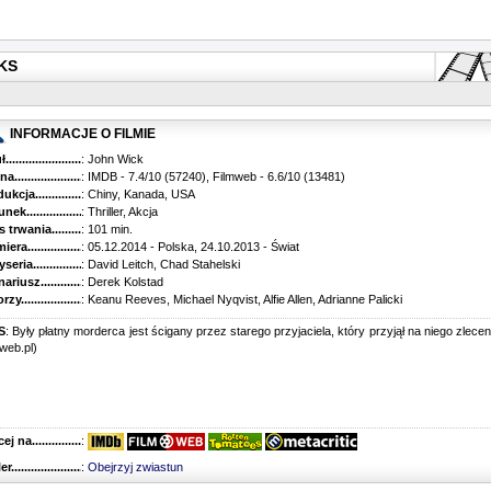
RKS
INFORMACJE O FILMIE
...........................................
: John Wick
............................................
: IMDB - 7.4/10 (57240), Filmweb - 6.6/10 (13481)
kcja.........................................
: Chiny, Kanada, USA
k...........................................
: Thriller, Akcja
trwania......................................
: 101 min.
ra..........................................
: 05.12.2014 - Polska, 24.10.2013 - Świat
ria........................................
: David Leitch, Chad Stahelski
riusz........................................
: Derek Kolstad
y...........................................
: Keanu Reeves, Michael Nyqvist, Alfie Allen, Adrianne Palicki
S
: Były płatny morderca jest ścigany przez starego przyjaciela, który przyjął na niego zlecen
mweb.pl)
 na........................................
:
r...........................................
:
Obejrzyj zwiastun