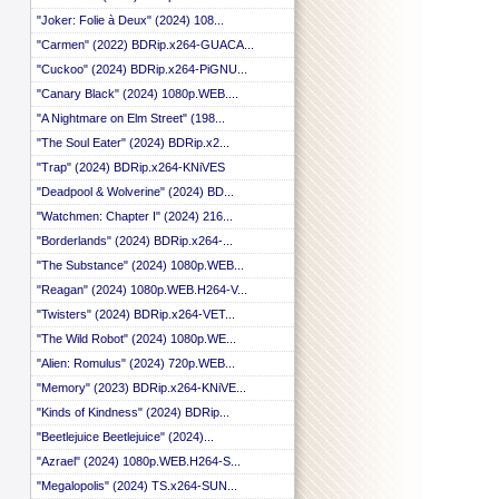
"Joker: Folie à Deux" (2024) 108...
"Carmen" (2022) BDRip.x264-GUACA...
"Cuckoo" (2024) BDRip.x264-PiGNU...
"Canary Black" (2024) 1080p.WEB....
"A Nightmare on Elm Street" (198...
"The Soul Eater" (2024) BDRip.x2...
"Trap" (2024) BDRip.x264-KNiVES
"Deadpool & Wolverine" (2024) BD...
"Watchmen: Chapter I" (2024) 216...
"Borderlands" (2024) BDRip.x264-...
"The Substance" (2024) 1080p.WEB...
"Reagan" (2024) 1080p.WEB.H264-V...
"Twisters" (2024) BDRip.x264-VET...
"The Wild Robot" (2024) 1080p.WE...
"Alien: Romulus" (2024) 720p.WEB...
"Memory" (2023) BDRip.x264-KNiVE...
"Kinds of Kindness" (2024) BDRip...
"Beetlejuice Beetlejuice" (2024)...
"Azrael" (2024) 1080p.WEB.H264-S...
"Megalopolis" (2024) TS.x264-SUN...