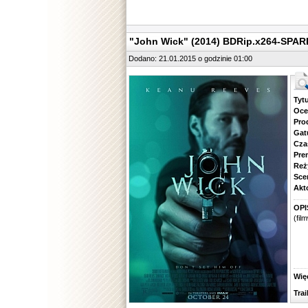
"John Wick" (2014) BDRip.x264-SPA
Dodano: 21.01.2015 o godzinie 01:00
Tytuł.
Ocena.
Produ
Gatune
Czas 
Premie
Reżyse
Scena
Aktorz
OPI
(fil
Więcej
Traile