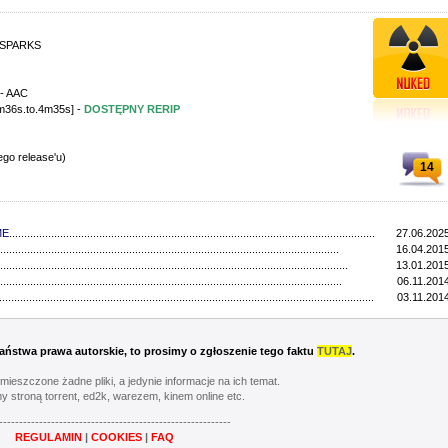
4-SPARKS
 - AAC
m36s.to.4m35s] -
DOSTĘPNY RERIP
ego release'u)
14
ME
..................................................................................................................................
27.06.2025
.................................................................................................................
16.04.2015
....................................................................................................................
13.01.2015
..................................................................................................................
06.11.2014
.............................................................................................................................
03.11.2014
 Państwa prawa autorskie, to prosimy o zgłoszenie tego faktu
TUTAJ
.
umieszczone żadne pliki, a jedynie informacje na ich temat.
y stroną torrent, ed2k, warezem, kinem online etc.
----------------------------------------------------------
REGULAMIN
|
COOKIES
|
FAQ