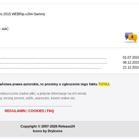
yes.2015.WEBRip.x264-Sammy
 - AAC
8
...................................................................................................................
01.07.2016
...................................................................................................................
06.12.2015
.............................................................................................................
21.12.2014
 Państwa prawa autorskie, to prosimy o zgłoszenie tego faktu
TUTAJ
.
umieszczone żadne pliki, a jedynie informacje na ich temat.
y stroną torrent, ed2k, warezem, kinem online etc.
----------------------------------------------------------
REGULAMIN
|
COOKIES
|
FAQ
Copyright © 2007-2026 Release24
Icons by
DryIcons