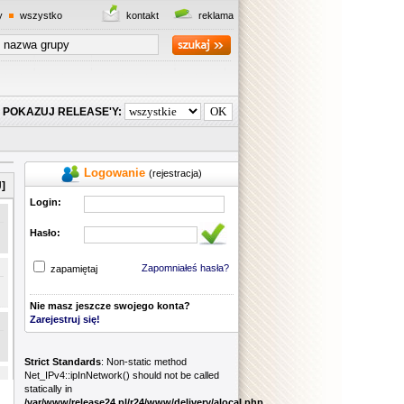
y
wszystko
kontakt
reklama
POKAZUJ RELEASE'Y:
Logowanie
(rejestracja)
]
Login:
Hasło:
Zapomniałeś hasła?
zapamiętaj
Nie masz jeszcze swojego konta?
Zarejestruj się!
Strict Standards
: Non-static method
Net_IPv4::ipInNetwork() should not be called
statically in
/var/www/release24.pl/r24/www/delivery/alocal.php