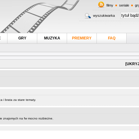
filmy
seriale
gr
wyszukiwarka
E
GRY
MUZYKA
PREMIERY
FAQ
[UKRYJ