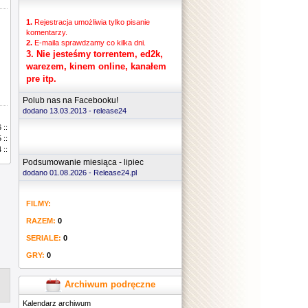
1.
Rejestracja umożliwia tylko pisanie
komentarzy.
2.
E-maila sprawdzamy co kilka dni.
3.
Nie jesteśmy torrentem, ed2k,
warezem, kinem online, kanałem
pre itp.
Polub nas na Facebooku!
dodano 13.03.2013 -
release24
 ::
 ::
 ::
Podsumowanie miesiąca - lipiec
dodano 01.08.2026 - Release24.pl
FILMY:
RAZEM:
0
SERIALE:
0
GRY:
0
Archiwum podręczne
Kalendarz archiwum