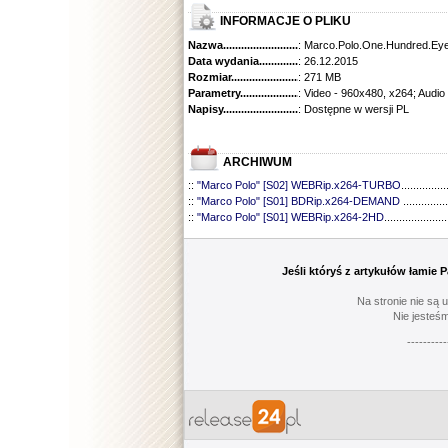
INFORMACJE O PLIKU
Nazwa.............................................
: Marco.Polo.One.Hundred.E
Data wydania......................................
: 26.12.2015
Rozmiar...........................................
: 271 MB
Parametry.........................................
: Video - 960x480, x264; Audio
Napisy............................................
: Dostępne w wersji PL
ARCHIWUM
::
"Marco Polo" [S02] WEBRip.x264-TURBO
...............
::
"Marco Polo" [S01] BDRip.x264-DEMAND
...............
::
"Marco Polo" [S01] WEBRip.x264-2HD
.....................
Jeśli któryś z artykułów łamie
Na stronie nie są 
Nie jesteśm
----------