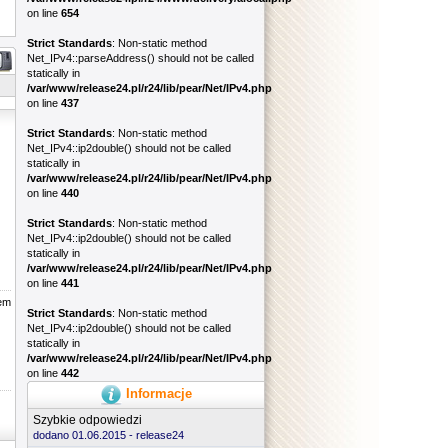
on line
654
Strict Standards
: Non-static method
Net_IPv4::parseAddress() should not be called
statically in
/var/www/release24.pl/r24/lib/pear/Net/IPv4.php
on line
437
Strict Standards
: Non-static method
Net_IPv4::ip2double() should not be called
statically in
/var/www/release24.pl/r24/lib/pear/Net/IPv4.php
on line
440
Strict Standards
: Non-static method
Net_IPv4::ip2double() should not be called
statically in
/var/www/release24.pl/r24/lib/pear/Net/IPv4.php
on line
441
jem
Strict Standards
: Non-static method
Net_IPv4::ip2double() should not be called
statically in
/var/www/release24.pl/r24/lib/pear/Net/IPv4.php
on line
442
Informacje
Szybkie odpowiedzi
dodano 01.06.2015 -
release24