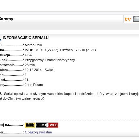
-Sammy
INFORMACJE O SERIALU
...........................................
: Marco Polo
............................................
: IMDB - 8.1/10 (27732), Filmweb - 7.5/10 (2171)
kcja.........................................
: USA
k...........................................
: Przygodowy, Dramat historyczny
trwania......................................
: 28 min.
ra..........................................
: 12.12.2014 - Świat
............................................
: 1
............................................
: 11
...........................................
: John Fusco
S
: Serial opowiada o słynnym weneckim kupcu i podróżniku, który wraz z ojcem i stry
rł do Chin. (wirtualnemedia.pl)
 na........................................
:
r...........................................
:
Obejrzyj zwiastun