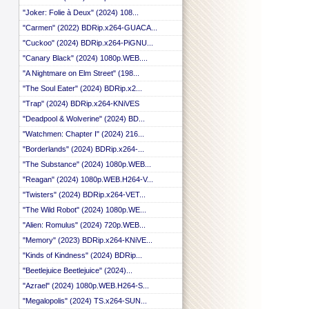
"Joker: Folie à Deux" (2024) 108...
"Carmen" (2022) BDRip.x264-GUACA...
"Cuckoo" (2024) BDRip.x264-PiGNU...
"Canary Black" (2024) 1080p.WEB....
"A Nightmare on Elm Street" (198...
"The Soul Eater" (2024) BDRip.x2...
"Trap" (2024) BDRip.x264-KNiVES
"Deadpool & Wolverine" (2024) BD...
"Watchmen: Chapter I" (2024) 216...
"Borderlands" (2024) BDRip.x264-...
"The Substance" (2024) 1080p.WEB...
"Reagan" (2024) 1080p.WEB.H264-V...
"Twisters" (2024) BDRip.x264-VET...
"The Wild Robot" (2024) 1080p.WE...
"Alien: Romulus" (2024) 720p.WEB...
"Memory" (2023) BDRip.x264-KNiVE...
"Kinds of Kindness" (2024) BDRip...
"Beetlejuice Beetlejuice" (2024)...
"Azrael" (2024) 1080p.WEB.H264-S...
"Megalopolis" (2024) TS.x264-SUN...