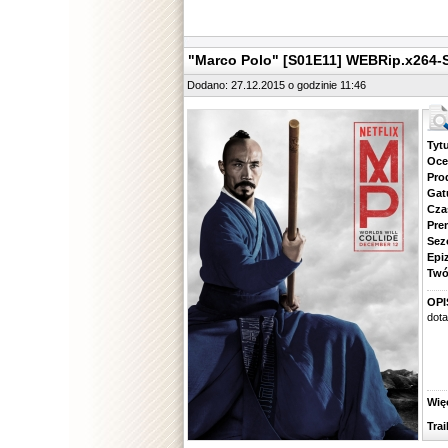
"Marco Polo" [S01E11] WEBRip.x264
Dodano: 27.12.2015 o godzinie 11:46
Tytuł.
Ocena.
Produ
Gatune
Czas 
Premie
Sezon.
Epizod
Twórcy
OPI
dota
Więcej
Traile