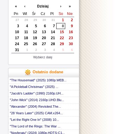
«
‹
Dzisiaj
›
»
Pn
Wt
Śr
Cz
Pt
So
Nie
1
2
27
28
29
30
31
3
4
5
6
7
8
9
10
11
12
13
14
15
16
17
18
19
20
21
22
23
24
25
26
27
28
29
30
31
1
2
3
4
5
6
Wybierz datę
Ostatnio dodane
"The Housemaid" (2025) 1080p.WEB...
"A Pickleball Christmas" (2025) ...
"Jacob's Ladder" (1990) 2160p.UH...
"John Wick" (2014) 2160p.UHD.Blu...
"Alexander" (2004) Revisited.The...
"28 Years Later" (2025) CAM.x264...
"Let the Right One In" (2008) 10...
"The Lord of the Rings: The War ...
"Nosferatu" (2024) 1080p.HDTS-C1...