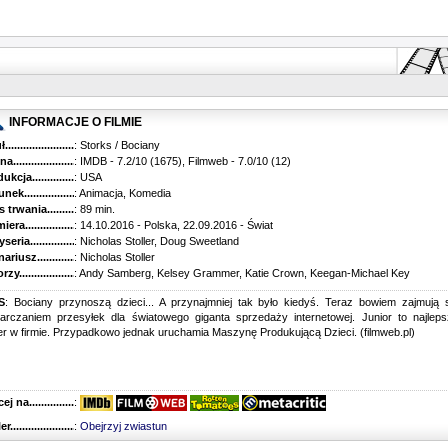
INFORMACJE O FILMIE
...........................................
: Storks / Bociany
............................................
: IMDB - 7.2/10 (1675), Filmweb - 7.0/10 (12)
kcja.........................................
: USA
k...........................................
: Animacja, Komedia
trwania......................................
: 89 min.
ra..........................................
: 14.10.2016 - Polska, 22.09.2016 - Świat
ria........................................
: Nicholas Stoller, Doug Sweetland
riusz........................................
: Nicholas Stoller
y...........................................
: Andy Samberg, Kelsey Grammer, Katie Crown, Keegan-Michael Key
S
: Bociany przynoszą dzieci... A przynajmniej tak było kiedyś. Teraz bowiem zajmują 
tarczaniem przesyłek dla światowego giganta sprzedaży internetowej. Junior to najlep
er w firmie. Przypadkowo jednak uruchamia Maszynę Produkującą Dzieci. (filmweb.pl)
 na........................................
:
r...........................................
:
Obejrzyj zwiastun