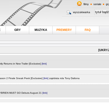
filmy
seriale
gr
wyszukiwarka
E
GRY
MUZYKA
PREMIERY
FAQ
[UKRYJ