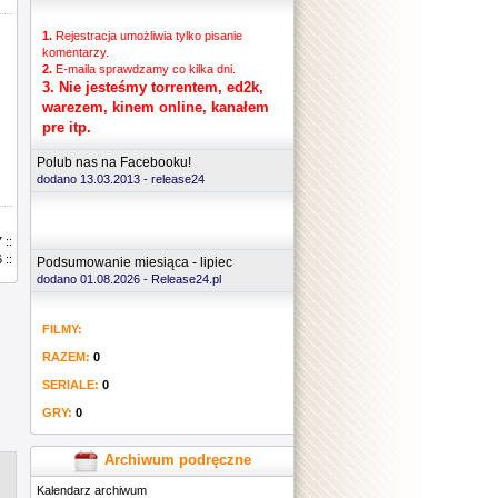
1.
Rejestracja umożliwia tylko pisanie
komentarzy.
2.
E-maila sprawdzamy co kilka dni.
3.
Nie jesteśmy torrentem, ed2k,
warezem, kinem online, kanałem
pre itp.
Polub nas na Facebooku!
dodano 13.03.2013 -
release24
 ::
 ::
Podsumowanie miesiąca - lipiec
dodano 01.08.2026 - Release24.pl
FILMY:
RAZEM:
0
SERIALE:
0
GRY:
0
Archiwum podręczne
Kalendarz archiwum