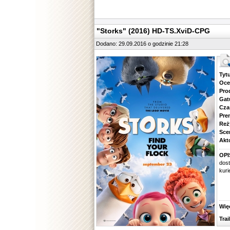
"Storks" (2016) HD-TS.XviD-CPG
Dodano: 29.09.2016 o godzinie 21:28
Tytuł.
Ocena.
Produ
Gatune
Czas 
Premie
Reżyse
Scena
Aktorz
OPI
dos
kuri
Więcej
Traile