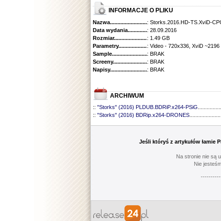
INFORMACJE O PLIKU
Nazwa.............................................
: Storks.2016.HD-TS.XviD-C
Data wydania......................................
: 28.09.2016
Rozmiar...........................................
: 1.49 GB
Parametry.........................................
: Video - 720x336, XviD ~2196
Sample............................................
: BRAK
Screeny...........................................
: BRAK
Napisy............................................
: BRAK
ARCHIWUM
::
"Storks" (2016) PLDUB.BDRiP.x264-PSiG
...............
::
"Storks" (2016) BDRip.x264-DRONES
.....................
Jeśli któryś z artykułów łamie
Na stronie nie są 
Nie jesteśm
----------