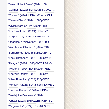
"Joker: Folie à Deux" (2024) 108...
"Carmen" (2022) BDRip.x264-GUACA...
"Cuckoo" (2024) BDRip.x264-PiGNU...
"Canary Black" (2024) 1080p.WEB....
"A Nightmare on Elm Street" (198...
"The Soul Eater" (2024) BDRip.x2...
"Trap" (2024) BDRip.x264-KNiVES
"Deadpool & Wolverine" (2024) BD...
"Watchmen: Chapter I" (2024) 216...
"Borderlands" (2024) BDRip.x264-...
"The Substance" (2024) 1080p.WEB...
"Reagan" (2024) 1080p.WEB.H264-V...
"Twisters" (2024) BDRip.x264-VET...
"The Wild Robot" (2024) 1080p.WE...
"Alien: Romulus" (2024) 720p.WEB...
"Memory" (2023) BDRip.x264-KNiVE...
"Kinds of Kindness" (2024) BDRip...
"Beetlejuice Beetlejuice" (2024)...
"Azrael" (2024) 1080p.WEB.H264-S...
"Megalopolis" (2024) TS.x264-SUN...