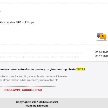
PG
 kbps; Audio - MP3 ~192 kbps
0
...................................................................................................................
03.01.2017
.............................................................................................................
03.12.2016
 Państwa prawa autorskie, to prosimy o zgłoszenie tego faktu
TUTAJ
.
umieszczone żadne pliki, a jedynie informacje na ich temat.
y stroną torrent, ed2k, warezem, kinem online etc.
----------------------------------------------------------
REGULAMIN
|
COOKIES
|
FAQ
Copyright © 2007-2026 Release24
Icons by
DryIcons