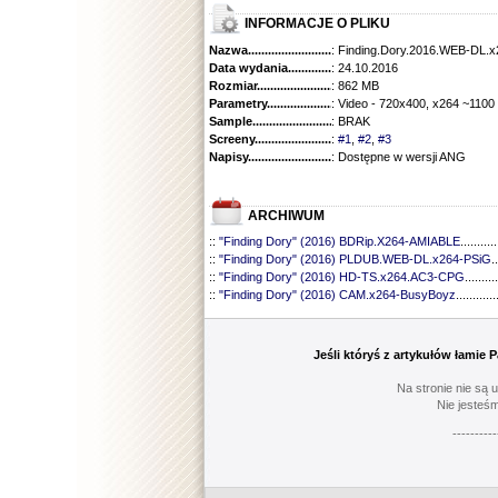
INFORMACJE O PLIKU
Nazwa.............................................
: Finding.Dory.2016.WEB-DL.
Data wydania......................................
: 24.10.2016
Rozmiar...........................................
: 862 MB
Parametry.........................................
: Video - 720x400, x264 ~1100
Sample............................................
: BRAK
Screeny...........................................
:
#1
,
#2
,
#3
Napisy............................................
: Dostępne w wersji ANG
ARCHIWUM
::
"Finding Dory" (2016) BDRip.X264-AMIABLE
...........
::
"Finding Dory" (2016) PLDUB.WEB-DL.x264-PSiG
..
::
"Finding Dory" (2016) HD-TS.x264.AC3-CPG
..........
::
"Finding Dory" (2016) CAM.x264-BusyBoyz
............
Jeśli któryś z artykułów łamie
Na stronie nie są 
Nie jesteśm
----------