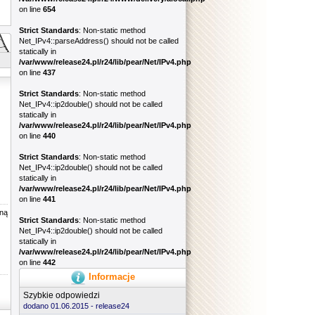
on line
654
Strict Standards
: Non-static method
Net_IPv4::parseAddress() should not be called
statically in
/var/www/release24.pl/r24/lib/pear/Net/IPv4.php
on line
437
Strict Standards
: Non-static method
Net_IPv4::ip2double() should not be called
statically in
/var/www/release24.pl/r24/lib/pear/Net/IPv4.php
on line
440
Strict Standards
: Non-static method
Net_IPv4::ip2double() should not be called
statically in
/var/www/release24.pl/r24/lib/pear/Net/IPv4.php
on line
441
oną
Strict Standards
: Non-static method
Net_IPv4::ip2double() should not be called
statically in
/var/www/release24.pl/r24/lib/pear/Net/IPv4.php
on line
442
Informacje
Szybkie odpowiedzi
dodano 01.06.2015 -
release24