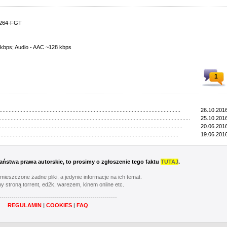
x264-FGT
 kbps; Audio - AAC ~128 kbps
1
.......................................................................................................................
26.10.2016
................................................................................................................................
25.10.2016
........................................................................................................................
20.06.2016
......................................................................................................................
19.06.2016
 Państwa prawa autorskie, to prosimy o zgłoszenie tego faktu
TUTAJ
.
umieszczone żadne pliki, a jedynie informacje na ich temat.
y stroną torrent, ed2k, warezem, kinem online etc.
----------------------------------------------------------
REGULAMIN
|
COOKIES
|
FAQ