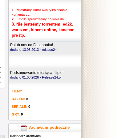
1.
Rejestracja umożliwia tylko pisanie
komentarzy.
2.
E-maila sprawdzamy co kilka dni.
3.
Nie jesteśmy torrentem, ed2k,
warezem, kinem online, kanałem
pre itp.
Polub nas na Facebooku!
dodano 13.03.2013 -
release24
 ::
 ::
Podsumowanie miesiąca - lipiec
 ::
dodano 01.08.2026 - Release24.pl
 ::
FILMY:
RAZEM:
0
SERIALE:
0
GRY:
0
Archiwum podręczne
Kalendarz archiwum