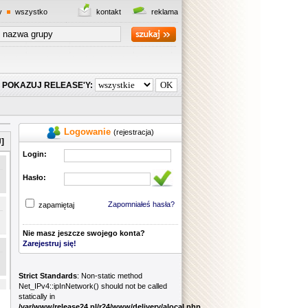
y
wszystko
kontakt
reklama
POKAZUJ RELEASE'Y:
Logowanie
(rejestracja)
]
Login:
Hasło:
Zapomniałeś hasła?
zapamiętaj
Nie masz jeszcze swojego konta?
Zarejestruj się!
Strict Standards
: Non-static method
Net_IPv4::ipInNetwork() should not be called
statically in
/var/www/release24.pl/r24/www/delivery/alocal.php