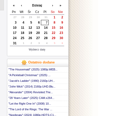
«
‹
Dzisiaj
›
»
Pn
Wt
Śr
Cz
Pt
So
Nie
1
2
27
28
29
30
31
3
4
5
6
7
8
9
10
11
12
13
14
15
16
17
18
19
20
21
22
23
24
25
26
27
28
29
30
31
1
2
3
4
5
6
Wybierz datę
Ostatnio dodane
"The Housemaid" (2025) 1080p.WEB...
"A Pickleball Christmas" (2025) ...
"Jacob's Ladder" (1990) 2160p.UH...
"John Wick" (2014) 2160p.UHD.Blu...
"Alexander" (2004) Revisited.The...
"28 Years Later" (2025) CAM.x264...
"Let the Right One In" (2008) 10...
"The Lord of the Rings: The War ...
"Nosferatu" (2024) 1080p.HDTS-C1...