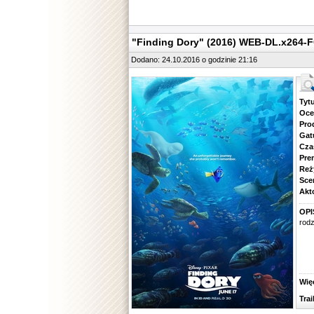
"Finding Dory" (2016) WEB-DL.x264-
Dodano: 24.10.2016 o godzinie 21:16
Tytuł.
Ocena.
Produ
Gatune
Czas 
Premie
Reżyse
Scena
Aktorz
OPI
rodz
Więcej
Traile