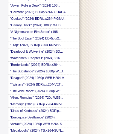
"Joker: Folie à Deux" (2024) 108...
"Carmen" (2022) BDRip.x264-GUACA...
"Cuckoo" (2024) BDRip.x264-PiGNU...
"Canary Black" (2024) 1080p.WEB....
"A Nightmare on Elm Street" (198...
"The Soul Eater" (2024) BDRip.x2...
"Trap" (2024) BDRip.x264-KNiVES
"Deadpool & Wolverine" (2024) BD...
"Watchmen: Chapter I" (2024) 216...
"Borderlands" (2024) BDRip.x264-...
"The Substance" (2024) 1080p.WEB...
"Reagan" (2024) 1080p.WEB.H264-V...
"Twisters" (2024) BDRip.x264-VET...
"The Wild Robot" (2024) 1080p.WE...
"Alien: Romulus" (2024) 720p.WEB...
"Memory" (2023) BDRip.x264-KNiVE...
"Kinds of Kindness" (2024) BDRip...
"Beetlejuice Beetlejuice" (2024)...
"Azrael" (2024) 1080p.WEB.H264-S...
"Megalopolis" (2024) TS.x264-SUN...