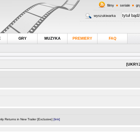
filmy
seriale
gr
wyszukiwarka
E
GRY
MUZYKA
PREMIERY
FAQ
[UKRYJ