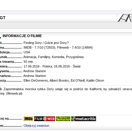
FGT
INFORMACJE O FILMIE
...........................................
: Finding Dory / Gdzie jest Dory?
............................................
: IMDB - 7.7/10 (72833), Filmweb - 7.4/10 (14894)
kcja.........................................
: USA
k...........................................
: Animacja, Familijny, Komedia, Przygodowy
trwania......................................
: 92 min.
ra..........................................
: 17.06.2016 - Polska, 16.06.2016 - Świat
ria........................................
: Andrew Stanton
riusz........................................
: Andrew Stanton
y...........................................
: Ellen DeGeneres, Albert Brooks, Ed O'Neill, Kaitlin Olson
S
: Zapominalska morska rybka Dory udaje się w podróż do Kalifornii, by odnaleźć utrac
inę. (filmweb.pl)
 na........................................
:
r...........................................
:
Obejrzyj zwiastun