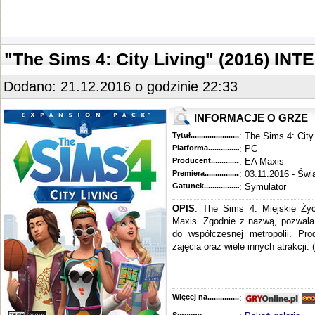
"The Sims 4: City Living" (2016) 
Dodano: 21.12.2016 o godzinie 22:33
INFORMACJE O GRZE
Tytuł............................................
: The Sims 4: City
Platforma.........................................
: PC
Producent.........................................
: EA Maxis
Premiera..........................................
: 03.11.2016 - Świ
Gatunek...........................................
: Symulator
OPIS
: The Sims 4: Miejskie Życ
Maxis. Zgodnie z nazwą, pozwal
do współczesnej metropolii. Prod
zajęcia oraz wiele innych atrakcji. (
Więcej na........................................
: