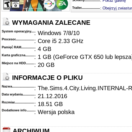
Screeny...........................................
:
Pokaż galerię
Trailer...........................................
:
Obejrzyj zwiastu
WYMAGANIA ZALECANE
System operacyjny.................................
: Windows 7/8/10
Procesor..........................................
: Core i5 2.33 GHz
Pamięć RAM......................................
: 4 GB
Karta graficzna...................................
: 1 GB (GeForce GTX 650 lub lepsza
Miejsce na HDD....................................
: 20 GB
INFORMACJE O PLIKU
Nazwa.............................................
: The.Sims.4.City.Living.INTERNA
Data wydania......................................
: 21.12.2016
Rozmiar...........................................
: 18.51 GB
Dodatkowe info....................................
: Wersja polska
ARCHIWUM