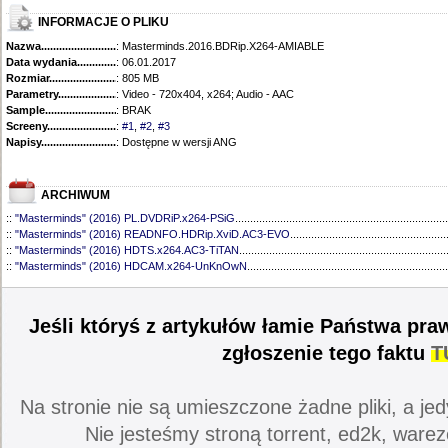
INFORMACJE O PLIKU
Nazwa.............................................
: Masterminds.2016.BDRip.X264-AMIABLE
Data wydania......................................
: 06.01.2017
Rozmiar...........................................
: 805 MB
Parametry.........................................
: Video - 720x404, x264; Audio - AAC
Sample............................................
: BRAK
Screeny...........................................
:
#1
,
#2
,
#3
Napisy............................................
: Dostępne w wersji ANG
ARCHIWUM
::
"Masterminds" (2016) PL.DVDRiP.x264-PSiG
.......................................................................
::
"Masterminds" (2016) READNFO.HDRip.XviD.AC3-EVO
....................................................
::
"Masterminds" (2016) HDTS.x264.AC3-TiTAN
.....................................................................
::
"Masterminds" (2016) HDCAM.x264-UnKnOwN
...................................................................
Jeśli któryś z artykułów łamie Państwa pra
zgłoszenie tego faktu
T
Na stronie nie są umieszczone żadne pliki, a jed
Nie jesteśmy stroną torrent, ed2k, warez