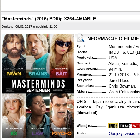
"Masterminds" (2016) BDRip.X264-AMIABLE
Dodano: 06.01.2017 o godzinie 11:02
INFORMACJE O FILMIE
Tytuł............................................
: Masterminds / A
Ocena.............................................
: IMDB - 5.7/10 (1
Produkcja.........................................
: USA
Gatunek...........................................
: Akcja, Komedia,
Czas trwania......................................
: 94 min.
Premiera..........................................
: 21.10.2016 - Pol
Reżyseria........................................
: Jared Hess
Scenariusz........................................
: Chris Bowman, 
Aktorzy...........................................
: Zach Galifianaki
OPIS
: Ekipa nieobliczalnych a
skarbca. Czy "geniusze zbrodni
(filmweb.pl)
Więcej na........................................
:
Trailer...........................................
:
Obejrzyj zwiastu