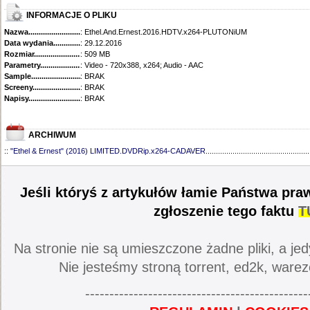
INFORMACJE O PLIKU
Nazwa.............................................
: Ethel.And.Ernest.2016.HDTV.x264-PLUTONiUM
Data wydania......................................
: 29.12.2016
Rozmiar...........................................
: 509 MB
Parametry.........................................
: Video - 720x388, x264; Audio - AAC
Sample............................................
: BRAK
Screeny...........................................
: BRAK
Napisy............................................
: BRAK
ARCHIWUM
::
"Ethel & Ernest" (2016) LIMITED.DVDRip.x264-CADAVER
..................................................
Jeśli któryś z artykułów łamie Państwa pra
zgłoszenie tego faktu
T
Na stronie nie są umieszczone żadne pliki, a jed
Nie jesteśmy stroną torrent, ed2k, warez
----------------------------------------------