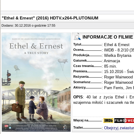
"Ethel & Ernest" (2016) HDTV.x264-PLUTONiUM
Dodano: 30.12.2016 o godzinie 17:55
INFORMACJE O FILMIE
Tytuł............................................
: Ethel & Ernest
Ocena.............................................
: IMDB - 8.2/10 (3
Produkcja.........................................
: Wielka Brytania
Gatunek...........................................
: Animacja
Czas trwania......................................
: 85 min.
Premiera..........................................
: 15.10.2016 - Świ
Reżyseria........................................
: Roger Mainwood
Scenariusz........................................
: Roger Mainwood
Aktorzy...........................................
: Pam Ferris, Jim
OPIS
: 40 lat z życia Ethel i E
wzajemna miłość i szacunek na tle
Więcej na........................................
:
Trailer...........................................
:
Obejrzyj zwiastu