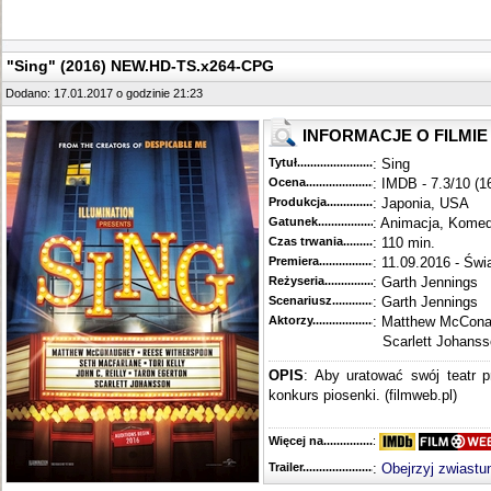
"Sing" (2016) NEW.HD-TS.x264-CPG
Dodano: 17.01.2017 o godzinie 21:23
INFORMACJE O FILMIE
Tytuł............................................
: Sing
Ocena.............................................
: IMDB - 7.3/10 (1
Produkcja.........................................
: Japonia, USA
Gatunek...........................................
: Animacja, Komed
Czas trwania......................................
: 110 min.
Premiera..........................................
: 11.09.2016 - Świ
Reżyseria........................................
: Garth Jennings
Scenariusz........................................
: Garth Jennings
Aktorzy...........................................
: Matthew McCona
Scarlett Johanss
OPIS
: Aby uratować swój teatr p
konkurs piosenki. (filmweb.pl)
Więcej na........................................
:
Trailer...........................................
:
Obejrzyj zwiastu