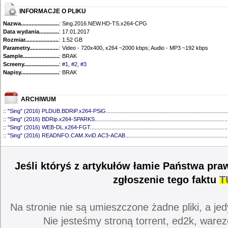
INFORMACJE O PLIKU
Nazwa.............................................
: Sing.2016.NEW.HD-TS.x264-CPG
Data wydania......................................
: 17.01.2017
Rozmiar...........................................
: 1.52 GB
Parametry.........................................
: Video - 720x400, x264 ~2000 kbps; Audio - MP3 ~192 kbps
Sample............................................
: BRAK
Screeny...........................................
:
#1
,
#2
,
#3
Napisy............................................
: BRAK
ARCHIWUM
::
"Sing" (2016) PLDUB.BDRiP.x264-PSiG
................................................................................
::
"Sing" (2016) BDRip.x264-SPARKS
.......................................................................................
::
"Sing" (2016) WEB-DL.x264-FGT
..........................................................................................
::
"Sing" (2016) READNFO.CAM.XviD.AC3-ACAB
...................................................................
Jeśli któryś z artykułów łamie Państwa pra
zgłoszenie tego faktu
T
Na stronie nie są umieszczone żadne pliki, a jed
Nie jesteśmy stroną torrent, ed2k, warez