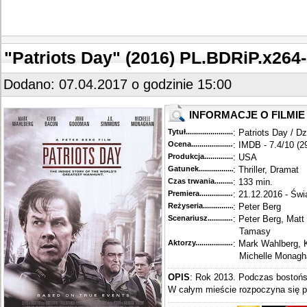
"Patriots Day" (2016) PL.BDRiP.x264
Dodano: 07.04.2017 o godzinie 15:00
INFORMACJE O FILMIE
Tytuł............................................
: Patriots Day / Dz
Ocena.............................................
: IMDB - 7.4/10 (2
Produkcja.........................................
: USA
Gatunek...........................................
: Thriller, Dramat
Czas trwania......................................
: 133 min.
Premiera..........................................
: 21.12.2016 - Świ
Reżyseria........................................
: Peter Berg
Scenariusz........................................
: Peter Berg, Mat
Tamasy
Aktorzy...........................................
: Mark Wahlberg,
Michelle Monagh
OPIS
: Rok 2013. Podczas bostoń
W całym mieście rozpoczyna się p