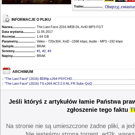
Trailer...........................................
:
Obejrzyj zwiastu
INFORMACJE O PLIKU
Nazwa.............................................
: The.Last.Face.2016.WEB-DL.XviD.MP3-FGT
Data wydania......................................
: 11.05.2017
Rozmiar...........................................
: 1.64 GB
Parametry.........................................
: Video - 720x304, XviD ~1596 kbps; Audio - MP3 ~192 kbps
Sample............................................
: BRAK
Screeny...........................................
:
#1
,
#2
,
#3
Napisy............................................
: BRAK
ARCHIWUM
::
"The Last Face" (2016) BDRip.x264-PSYCHD
.....................................................................
::
"The Last Face" (2016) TS.x264.AC3.2.0.NL.FR.Subs-QoQ
...............................................
Jeśli któryś z artykułów łamie Państwa pra
zgłoszenie tego faktu
T
Na stronie nie są umieszczone żadne pliki, a jed
Nie jesteśmy stroną torrent, ed2k, warez