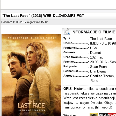
"The Last Face" (2016) WEB-DL.XviD.MP3-FGT
Dodano: 11.05.2017 o godzinie 15:12
INFORMACJE O FILMIE
Tytuł............................................
: The Last Face
Ocena.............................................
: IMDB - 3.5/10 (6
Produkcja.........................................
: USA
Gatunek...........................................
: Dramat
Czas trwania......................................
: 132 min.
Premiera..........................................
: 20.05.2016 - Świ
Reżyseria........................................
: Sean Penn
Scenariusz........................................
: Erin Dignam
Aktorzy...........................................
: Charlize Theron
Reno
OPIS
: Historia miłosna osadzona n
hiszpański lekarz wyrusza na czarn
Wren jest rzeczniczką organizacj
krajów na całym świecie. Oboje s
nimi gorący romans. (filmweb.pl)
Więcej na........................................
: