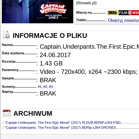
(filmweb.pl)
Więcej na........................................
:
Trailer...........................................
:
Obejrzyj zwiastu
INFORMACJE O PLIKU
Nazwa.............................................
: Captain.Underpants.The.First.Ep
Data wydania......................................
: 24.06.2017
Rozmiar...........................................
: 1.43 GB
Parametry.........................................
: Video - 720x400, x264 ~2300 kbps
Sample............................................
: BRAK
Screeny...........................................
:
#1
,
#2
,
#3
Napisy............................................
: BRAK
ARCHIWUM
::
"Captain Underpants: The First Epic Movie" (2017) PLDUB.BDRiP.x264-PSiG
...................
::
"Captain Underpants: The First Epic Movie" (2017) BDRip.x264-DRONES
.........................