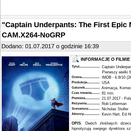
"Captain Underpants: The First Epic 
CAM.X264-NoGRP
Dodano: 01.07.2017 o godzinie 16:39
INFORMACJE O FILMIE
Tytuł............................................
: Captain Underpan
Pierwszy wielki f
Ocena.............................................
: IMDB - 6.8/10 (2
Produkcja.........................................
: USA
Gatunek...........................................
: Animacja, Komed
Czas trwania......................................
: 81 min.
Premiera..........................................
: 21.07.2017 - Pol
Reżyseria........................................
: Rob Letterman
Scenariusz........................................
: Nicholas Stoller
Aktorzy...........................................
: Kevin Hart, Ed H
OPIS
: Dwóch złośliwych dziec
hipnotyzują swojego dyrektora s