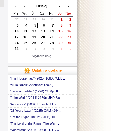
«
‹
Dzisiaj
›
»
Pn
Wt
Śr
Cz
Pt
So
Nie
1
2
27
28
29
30
31
3
4
5
6
7
8
9
10
11
12
13
14
15
16
17
18
19
20
21
22
23
24
25
26
27
28
29
30
31
1
2
3
4
5
6
Wybierz datę
Ostatnio dodane
"The Housemaid" (2025) 1080p.WEB...
"A Pickleball Christmas" (2025) ...
"Jacob's Ladder" (1990) 2160p.UH...
"John Wick" (2014) 2160p.UHD.Blu...
"Alexander" (2004) Revisited.The...
"28 Years Later" (2025) CAM.x264...
"Let the Right One In" (2008) 10...
"The Lord of the Rings: The War ...
"Nosferatu" (2024) 1080p.HDTS-C1...