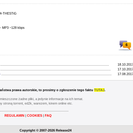
264-THESTiG
o - MP3 ~128 kbps
6
...........................................................................................................................
18.10.2017
.............................................................................................................................
17.10.2017
3
..................................................................................................................................
17.08.2017
 Państwa prawa autorskie, to prosimy o zgłoszenie tego faktu
TUTAJ
.
umieszczone żadne pliki, a jedynie informacje na ich temat.
y stroną torrent, ed2k, warezem, kinem online etc.
----------------------------------------------------------
REGULAMIN
|
COOKIES
|
FAQ
Copyright © 2007-2026 Release24