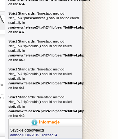
on line
654
Strict Standards
: Non-static method
Net_IPv4::parseAddress() should not be called
statically in
/var/www/release24.pl/r24/lib/pear/Net/IPv4.php
on line
437
Strict Standards
: Non-static method
Net_IPv4::ip2double() should not be called
statically in
/var/www/release24.pl/r24/lib/pear/Net/IPv4.php
on line
440
Strict Standards
: Non-static method
Net_IPv4::ip2double() should not be called
statically in
/var/www/release24.pl/r24/lib/pear/Net/IPv4.php
le
on line
441
Strict Standards
: Non-static method
y i
Net_IPv4::ip2double() should not be called
statically in
/var/www/release24.pl/r24/lib/pear/Net/IPv4.php
on line
442
Informacje
Szybkie odpowiedzi
dodano 01.06.2015 -
release24