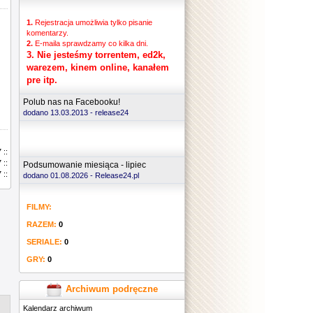
1.
Rejestracja umożliwia tylko pisanie
komentarzy.
2.
E-maila sprawdzamy co kilka dni.
3.
Nie jesteśmy torrentem, ed2k,
warezem, kinem online, kanałem
pre itp.
Polub nas na Facebooku!
dodano 13.03.2013 -
release24
 ::
 ::
Podsumowanie miesiąca - lipiec
 ::
dodano 01.08.2026 - Release24.pl
FILMY:
RAZEM:
0
SERIALE:
0
GRY:
0
Archiwum podręczne
Kalendarz archiwum