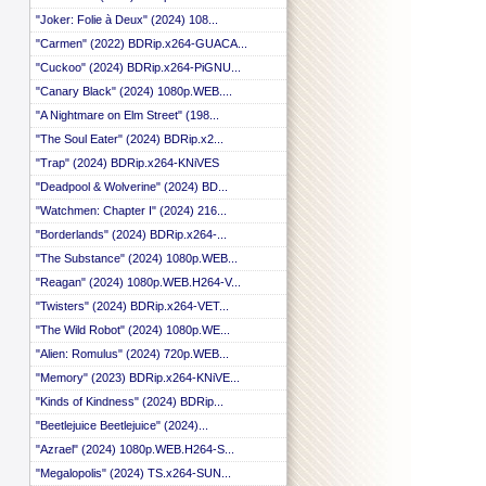
"Joker: Folie à Deux" (2024) 108...
"Carmen" (2022) BDRip.x264-GUACA...
"Cuckoo" (2024) BDRip.x264-PiGNU...
"Canary Black" (2024) 1080p.WEB....
"A Nightmare on Elm Street" (198...
"The Soul Eater" (2024) BDRip.x2...
"Trap" (2024) BDRip.x264-KNiVES
"Deadpool & Wolverine" (2024) BD...
"Watchmen: Chapter I" (2024) 216...
"Borderlands" (2024) BDRip.x264-...
"The Substance" (2024) 1080p.WEB...
"Reagan" (2024) 1080p.WEB.H264-V...
"Twisters" (2024) BDRip.x264-VET...
"The Wild Robot" (2024) 1080p.WE...
"Alien: Romulus" (2024) 720p.WEB...
"Memory" (2023) BDRip.x264-KNiVE...
"Kinds of Kindness" (2024) BDRip...
"Beetlejuice Beetlejuice" (2024)...
"Azrael" (2024) 1080p.WEB.H264-S...
"Megalopolis" (2024) TS.x264-SUN...