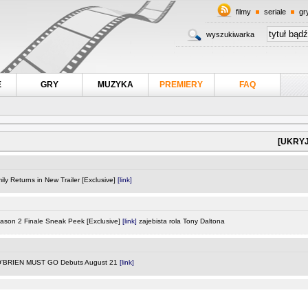
filmy
seriale
gr
wyszukiwarka
E
GRY
MUZYKA
PREMIERY
FAQ
[UKRYJ