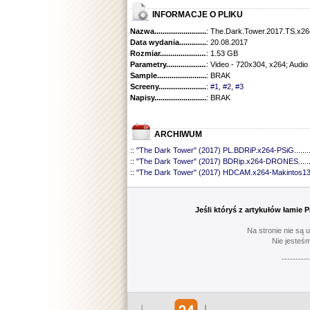
INFORMACJE O PLIKU
Nazwa.............................................
: The.Dark.Tower.2017.TS.x
Data wydania......................................
: 20.08.2017
Rozmiar...........................................
: 1.53 GB
Parametry.........................................
: Video - 720x304, x264; Audi
Sample............................................
: BRAK
Screeny...........................................
:
#1
,
#2
,
#3
Napisy............................................
: BRAK
ARCHIWUM
::
"The Dark Tower" (2017) PL.BDRiP.x264-PSiG
.......
::
"The Dark Tower" (2017) BDRip.x264-DRONES
.....
::
"The Dark Tower" (2017) HDCAM.x264-Makintos1
Jeśli któryś z artykułów łamie
Na stronie nie są 
Nie jesteśm
----------