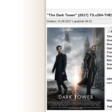
"The Dark Tower" (2017) TS.x264-TH
Dodano: 21.08.2017 o godzinie 09:15
Tytuł.
Ocena.
Produ
Gatune
Czas 
Premie
Reżyse
Scena
Aktorz
OPI
wamp
Więcej
Traile