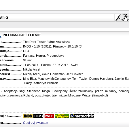
ESTiG
INFORMACJE O FILMIE
...........................................
: The Dark Tower / Mroczna wieża
............................................
: IMDB - 6/10 (15911), Filmweb - 10.0/10 (3)
kcja.........................................
: USA
k...........................................
: Fantasy, Horror, Przygodowy
trwania......................................
: 91 min.
ra..........................................
: 11.08.2017 - Polska, 27.07.2017 - Świat
ria........................................
: Nikolaj Arcel
riusz........................................
: Nikolaj Arcel, Akiva Goldsman, Jeff Pinkner
y...........................................
: Idris Elba, Matthew McConaughey, Tom Taylor, Dennis Haysbert, Jackie Ear
Haley, Katheryn Winnick
S
: Adaptacja sagi Stephena Kinga. Powojenny świat zaludniony przez mutanty, demon
iry przemierza Roland, poszukując tajemniczej Mrocznej Wieży. (filmweb.pl)
 na........................................
:
r...........................................
:
Obejrzyj zwiastun