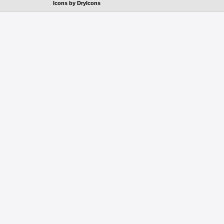
Icons by
DryIcons