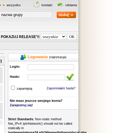
y
wszystko
kontakt
reklama
POKAZUJ RELEASE'Y:
Logowanie
(rejestracja)
]
Login:
Hasło:
Zapomniałeś hasła?
zapamiętaj
Nie masz jeszcze swojego konta?
Zarejestruj się!
Strict Standards
: Non-static method
Net_IPv4::ipInNetwork() should not be called
statically in
/var/www/release24.pl/r24/www/delivery/alocal.php