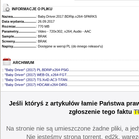
INFORMACJE O PLIKU
Nazwa.............................................
: Baby.Driver.2017.BDRip.x264-SPARKS
Data wydania......................................
: 26.09.2017
Rozmiar...........................................
: 770 MB
Parametry.........................................
: Video - 720x302, x264; Audio - AAC
Sample............................................
: BRAK
Screeny...........................................
: BRAK
Napisy............................................
: Dostępne w wersji PL (do innego release'u)
ARCHIWUM
::
"Baby Driver" (2017) PL.BDRiP.x264-PSiG
...........................................................................
::
"Baby Driver" (2017) WEB-DL.x264-FGT
..............................................................................
::
"Baby Driver" (2017) TS.XviD.AC3-TiTAN
.............................................................................
::
"Baby Driver" (2017) HDCAM.x264-DiRG
.............................................................................
Jeśli któryś z artykułów łamie Państwa pra
zgłoszenie tego faktu
T
Na stronie nie są umieszczone żadne pliki, a jed
Nie jesteśmy stroną torrent, ed2k, warez