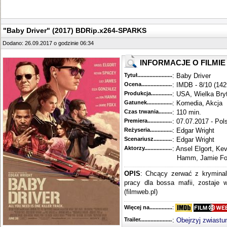
"Baby Driver" (2017) BDRip.x264-SPARKS
Dodano: 26.09.2017 o godzinie 06:34
INFORMACJE O FILMIE
Tytuł............................................
: Baby Driver
Ocena.............................................
: IMDB - 8/10 (142
Produkcja.........................................
: USA, Wielka Bry
Gatunek...........................................
: Komedia, Akcja
Czas trwania......................................
: 110 min.
Premiera..........................................
: 07.07.2017 - Pol
Reżyseria........................................
: Edgar Wright
Scenariusz........................................
: Edgar Wright
Aktorzy...........................................
: Ansel Elgort, Ke
Hamm, Jamie F
OPIS
: Chcący zerwać z krymina
pracy dla bossa mafii, zostaje
(filmweb.pl)
Więcej na........................................
:
Trailer...........................................
:
Obejrzyj zwiastu