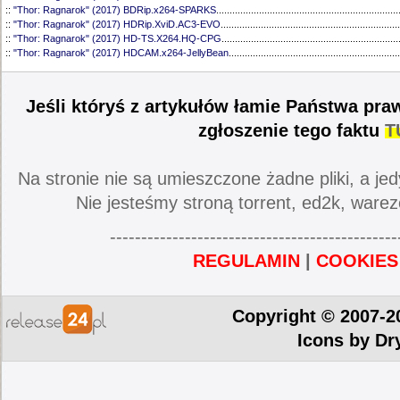
::
"Thor: Ragnarok" (2017) BDRip.x264-SPARKS
....................................................................
::
"Thor: Ragnarok" (2017) HDRip.XviD.AC3-EVO
...................................................................
::
"Thor: Ragnarok" (2017) HD-TS.X264.HQ-CPG
..................................................................
::
"Thor: Ragnarok" (2017) HDCAM.x264-JellyBean
................................................................
Jeśli któryś z artykułów łamie Państwa pra
zgłoszenie tego faktu
T
Na stronie nie są umieszczone żadne pliki, a jed
Nie jesteśmy stroną torrent, ed2k, warez
----------------------------------------------
REGULAMIN
|
COOKIES
Copyright © 2007-2
Icons by
Dr