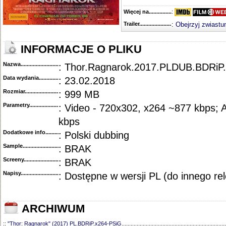
Więcej na........................................
:
Trailer...........................................
:
Obejrzyj zwiastu
INFORMACJE O PLIKU
Nazwa.............................................
: Thor.Ragnarok.2017.PLDUB.BDRiP
Data wydania......................................
: 23.02.2018
Rozmiar...........................................
: 999 MB
Parametry.........................................
: Video - 720x302, x264 ~877 kbps; 
kbps
Dodatkowe info....................................
: Polski dubbing
Sample............................................
: BRAK
Screeny...........................................
: BRAK
Napisy............................................
: Dostępne w wersji PL (do innego re
ARCHIWUM
::
"Thor: Ragnarok" (2017) PL.BDRiP.x264-PSiG
.....................................................................