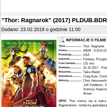
"Thor: Ragnarok" (2017) PLDUB.BDR
Dodano: 23.02.2018 o godzinie 11:00
INFORMACJE O FILMIE
Tytuł............................................
: Thor: Ragnarok
Ocena.............................................
: IMDB - 8.0/10 (2
Produkcja.........................................
: USA
Gatunek...........................................
: Fantasy, Przygo
Czas trwania......................................
: 131 min.
Premiera..........................................
: 25.10.2017 - Pol
Reżyseria........................................
: Taika Waititi
Scenariusz........................................
: Craig Kyle, Chri
Aktorzy...........................................
: Chris Hemsworth,
Jeff Goldblum, T
Anthony Hopkins,
Brown
OPIS
: Thor mierzy się w walce
Ragnarokiem, nordycką apokalipsą.