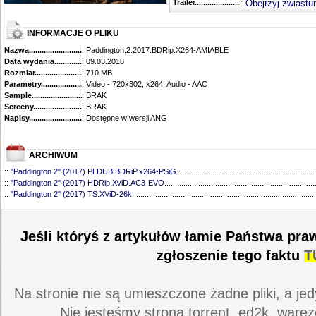
Trailer...........................................
:
Obejrzyj zwiastu
INFORMACJE O PLIKU
Nazwa.............................................
: Paddington.2.2017.BDRip.X264-AMIABLE
Data wydania......................................
: 09.03.2018
Rozmiar...........................................
: 710 MB
Parametry.........................................
: Video - 720x302, x264; Audio - AAC
Sample............................................
: BRAK
Screeny...........................................
: BRAK
Napisy............................................
: Dostępne w wersji ANG
ARCHIWUM
::
"Paddington 2" (2017) PLDUB.BDRiP.x264-PSiG
..................................................................
::
"Paddington 2" (2017) HDRip.XviD.AC3-EVO
.......................................................................
::
"Paddington 2" (2017) TS.XViD-26k
.......................................................................................
Jeśli któryś z artykułów łamie Państwa pra
zgłoszenie tego faktu
T
Na stronie nie są umieszczone żadne pliki, a jed
Nie jesteśmy stroną torrent, ed2k, warez