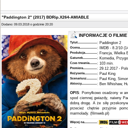
"Paddington 2" (2017) BDRip.X264-AMIABLE
Dodano: 09.03.2018 o godzinie 20:20
INFORMACJE O FILMIE
Tytuł............................................
: Paddington 2
Ocena.............................................
: IMDB - 8.2/10 (1
Produkcja.........................................
: Francja, Wielka 
Gatunek...........................................
: Komedia, Przygo
Czas trwania......................................
: 103 min.
Premiera..........................................
: 29.12.2017 - Pol
Reżyseria........................................
: Paul King
Scenariusz........................................
: Paul King, Simo
Aktorzy...........................................
: Ben Whishaw, Hu
OPIS
: Pomyłkowo osadzony w are
spod ciemnej gwiazdy, naiwny Pad
dobrą drogę. A że siłę przekony
przecież chętnie przyjmie pom
marmolady. (filmweb.pl)
Więcej na........................................
: