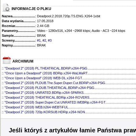
INFORMACJE O PLIKU
Nazwa.............................................
: Deadpool.2.2018.720p.TS.ENG.X264-1xbit
Data wydania......................................
: 17.05.2018
Rozmiar...........................................
: 2.44 GB
Parametry.........................................
: Video - 1280x516, x264 ~2968 kbps; Audio - AC3 ~224 kbps
Sample............................................
: BRAK
Screeny...........................................
:
#1
,
#2
,
#3
Napisy............................................
: BRAK
ARCHIWUM
::
"Deadpool 2" (2018) PL.THEATRiCAL.BDRiP.x264-PSiG
.....................................................
::
"Once Upon a Deadpool" (2018) BDRip.x264-WaLMaRT
.....................................................
::
"Once Upon a Deadpool" (2018) WEB-DL.x264-FGT
...........................................................
::
"Deadpool 2" (2018) PLDUB.The.Super.Duper.Cut.BDRiP.x264-PSiG
.................................
::
"Deadpool 2" (2018) PLDUB.THEATRiCAL.BDRiP.x264-PSiG
.............................................
::
"Deadpool 2" (2018) UNRATED.BDRip.x264-SPARKS
.........................................................
::
"Deadpool 2" (2018) THEATRICAL.BDRip.x264-ROVERS
...................................................
::
"Deadpool 2" (2018) Super.Duper.Cut.UNRATED.WEBRip.x264-FGT
.................................
::
"Deadpool 2" (2018) WEB.h264-WEBTiFUL
..........................................................................
::
"Deadpool 2" (2018) 720p.KORSUB.HDRip.x264-NON
........................................................
Jeśli któryś z artykułów łamie Państwa pra