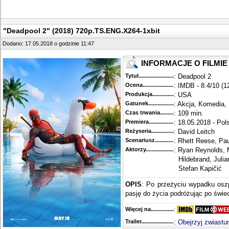
"Deadpool 2" (2018) 720p.TS.ENG.X264-1xbit
Dodano: 17.05.2018 o godzinie 11:47
INFORMACJE O FILMIE
Tytuł............................................
: Deadpool 2
Ocena.............................................
: IMDB - 8.4/10 (1
Produkcja.........................................
: USA
Gatunek...........................................
: Akcja, Komedia,
Czas trwania......................................
: 109 min.
Premiera..........................................
: 18.05.2018 - Pol
Reżyseria........................................
: David Leitch
Scenariusz........................................
: Rhett Reese, Pa
Aktorzy...........................................
: Ryan Reynolds, 
Hildebrand, Julia
Stefan Kapičić
OPIS
: Po przeżyciu wypadku osz
pasję do życia podróżując po świec
Więcej na........................................
:
Trailer...........................................
:
Obejrzyj zwiastu