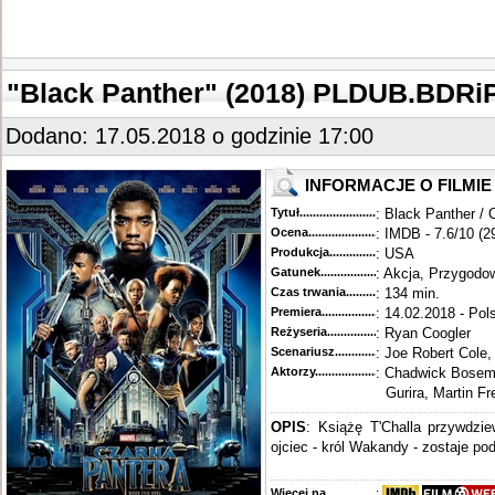
"Black Panther" (2018) PLDUB.BDRi
Dodano: 17.05.2018 o godzinie 17:00
INFORMACJE O FILMIE
Tytuł............................................
: Black Panther / 
Ocena.............................................
: IMDB - 7.6/10 (2
Produkcja.........................................
: USA
Gatunek...........................................
: Akcja, Przygodow
Czas trwania......................................
: 134 min.
Premiera..........................................
: 14.02.2018 - Pol
Reżyseria........................................
: Ryan Coogler
Scenariusz........................................
: Joe Robert Cole
Aktorzy...........................................
: Chadwick Bosema
Gurira, Martin F
OPIS
: Książę T'Challa przywdzi
ojciec - król Wakandy - zostaje po
Więcej na........................................
: