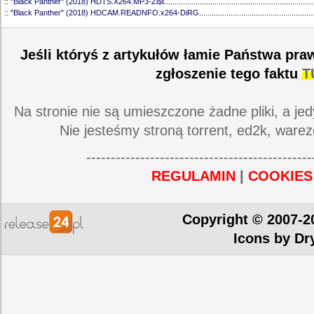
::
"Black Panther" (2018) HDTS.X264.MP3-Zi$t
.......................................................................
::
"Black Panther" (2018) HDCAM.READNFO.x264-DiRG
......................................................
Jeśli któryś z artykułów łamie Państwa pra
zgłoszenie tego faktu
T
Na stronie nie są umieszczone żadne pliki, a jed
Nie jesteśmy stroną torrent, ed2k, warez
----------------------------------------------
REGULAMIN
|
COOKIES
Copyright © 2007-2
Icons by
Dr