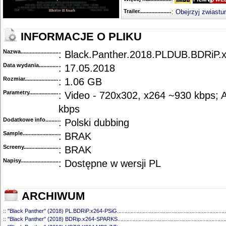
Trailer...........................................
:
Obejrzyj zwiastu
INFORMACJE O PLIKU
Nazwa.............................................
: Black.Panther.2018.PLDUB.BDRiP.
Data wydania......................................
: 17.05.2018
Rozmiar...........................................
: 1.06 GB
Parametry.........................................
: Video - 720x302, x264 ~930 kbps; 
kbps
Dodatkowe info....................................
: Polski dubbing
Sample............................................
: BRAK
Screeny...........................................
: BRAK
Napisy............................................
: Dostępne w wersji PL
ARCHIWUM
::
"Black Panther" (2018) PL.BDRiP.x264-PSiG
........................................................................
::
"Black Panther" (2018) BDRip.x264-SPARKS
.......................................................................