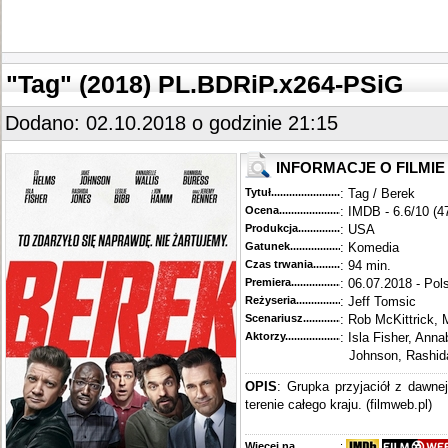
"Tag" (2018) PL.BDRiP.x264-PSiG
Dodano: 02.10.2018 o godzinie 21:15
INFORMACJE O FILMIE
Tytuł............................................
: Tag / Berek
Ocena.............................................
: IMDB - 6.6/10 (4
Produkcja.........................................
: USA
Gatunek...........................................
: Komedia
Czas trwania......................................
: 94 min.
Premiera..........................................
: 06.07.2018 - Pol
Reżyseria........................................
: Jeff Tomsic
Scenariusz........................................
: Rob McKittrick, 
Aktorzy...........................................
: Isla Fisher, An
Johnson, Rashid
OPIS
: Grupka przyjaciół z dawne
terenie całego kraju. (filmweb.pl)
Więcej na........................................
: