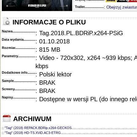
Trailer...........................................
:
Obejrzyj zwiastu
INFORMACJE O PLIKU
Nazwa.............................................
: Tag.2018.PL.BDRiP.x264-PSiG
Data wydania......................................
: 01.10.2018
Rozmiar...........................................
: 815 MB
Parametry.........................................
: Video - 720x302, x264 ~939 kbps; 
kbps
Dodatkowe info....................................
: Polski lektor
Sample............................................
: BRAK
Screeny...........................................
: BRAK
Napisy............................................
: Dostępne w wersji PL (do innego re
ARCHIWUM
::
"Tag" (2018) REPACK.BDRip.x264-GECKOS
.......................................................................
::
"Tag" (2018) HD-TS.XViD.AC3-ETRG
...................................................................................