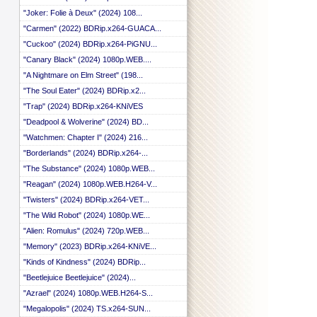
"Joker: Folie à Deux" (2024) 108...
"Carmen" (2022) BDRip.x264-GUACA...
"Cuckoo" (2024) BDRip.x264-PiGNU...
"Canary Black" (2024) 1080p.WEB....
"A Nightmare on Elm Street" (198...
"The Soul Eater" (2024) BDRip.x2...
"Trap" (2024) BDRip.x264-KNiVES
"Deadpool & Wolverine" (2024) BD...
"Watchmen: Chapter I" (2024) 216...
"Borderlands" (2024) BDRip.x264-...
"The Substance" (2024) 1080p.WEB...
"Reagan" (2024) 1080p.WEB.H264-V...
"Twisters" (2024) BDRip.x264-VET...
"The Wild Robot" (2024) 1080p.WE...
"Alien: Romulus" (2024) 720p.WEB...
"Memory" (2023) BDRip.x264-KNiVE...
"Kinds of Kindness" (2024) BDRip...
"Beetlejuice Beetlejuice" (2024)...
"Azrael" (2024) 1080p.WEB.H264-S...
"Megalopolis" (2024) TS.x264-SUN...