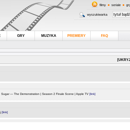
filmy
seriale
gr
wyszukiwarka
E
GRY
MUZYKA
PREMIERY
FAQ
[UKRYJ