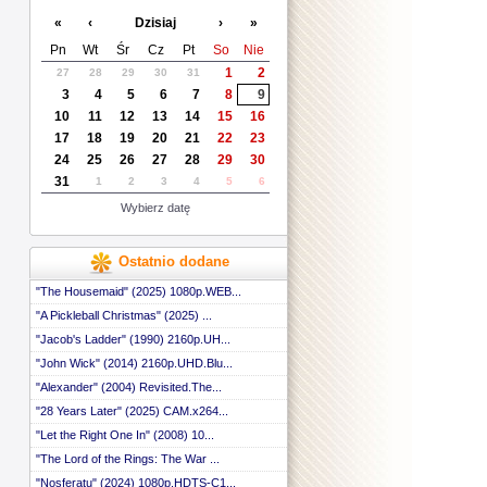
«
‹
Dzisiaj
›
»
Pn
Wt
Śr
Cz
Pt
So
Nie
1
2
27
28
29
30
31
3
4
5
6
7
8
9
10
11
12
13
14
15
16
17
18
19
20
21
22
23
24
25
26
27
28
29
30
31
1
2
3
4
5
6
Wybierz datę
Ostatnio dodane
"The Housemaid" (2025) 1080p.WEB...
"A Pickleball Christmas" (2025) ...
"Jacob's Ladder" (1990) 2160p.UH...
"John Wick" (2014) 2160p.UHD.Blu...
"Alexander" (2004) Revisited.The...
"28 Years Later" (2025) CAM.x264...
"Let the Right One In" (2008) 10...
"The Lord of the Rings: The War ...
"Nosferatu" (2024) 1080p.HDTS-C1...