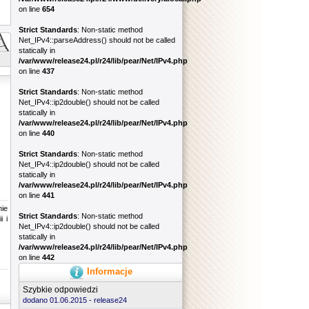
on line
654
Strict Standards
: Non-static method
Net_IPv4::parseAddress() should not be called
statically in
/var/www/release24.pl/r24/lib/pear/Net/IPv4.php
on line
437
Strict Standards
: Non-static method
Net_IPv4::ip2double() should not be called
statically in
/var/www/release24.pl/r24/lib/pear/Net/IPv4.php
on line
440
Strict Standards
: Non-static method
Net_IPv4::ip2double() should not be called
statically in
/var/www/release24.pl/r24/lib/pear/Net/IPv4.php
on line
441
nie
Strict Standards
: Non-static method
i i
Net_IPv4::ip2double() should not be called
statically in
/var/www/release24.pl/r24/lib/pear/Net/IPv4.php
on line
442
Informacje
Szybkie odpowiedzi
dodano 01.06.2015 -
release24