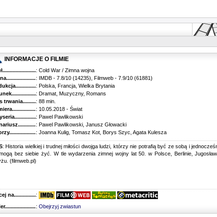
INFORMACJE O FILMIE
...........................................
: Cold War / Zimna wojna
............................................
: IMDB - 7.8/10 (14235), Filmweb - 7.9/10 (61881)
kcja.........................................
: Polska, Francja, Wielka Brytania
k...........................................
: Dramat, Muzyczny, Romans
trwania......................................
: 88 min.
ra..........................................
: 10.05.2018 - Świat
ria........................................
: Pawel Pawlikowski
riusz........................................
: Pawel Pawlikowski, Janusz Głowacki
y...........................................
: Joanna Kulig, Tomasz Kot, Borys Szyc, Agata Kulesza
S
: Historia wielkiej i trudnej miłości dwojga ludzi, którzy nie potrafią być ze sobą i jednocześ
mogą bez siebie żyć. W tle wydarzenia zimnej wojny lat 50. w Polsce, Berlinie, Jugosławi
żu. (filmweb.pl)
 na........................................
:
r...........................................
:
Obejrzyj zwiastun