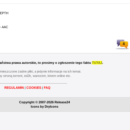
-DEPTH
 - AAC
4
 Państwa prawa autorskie, to prosimy o zgłoszenie tego faktu
TUTAJ
.
umieszczone żadne pliki, a jedynie informacje na ich temat.
y stroną torrent, ed2k, warezem, kinem online etc.
----------------------------------------------------------
REGULAMIN
|
COOKIES
|
FAQ
Copyright © 2007-2026 Release24
Icons by
DryIcons