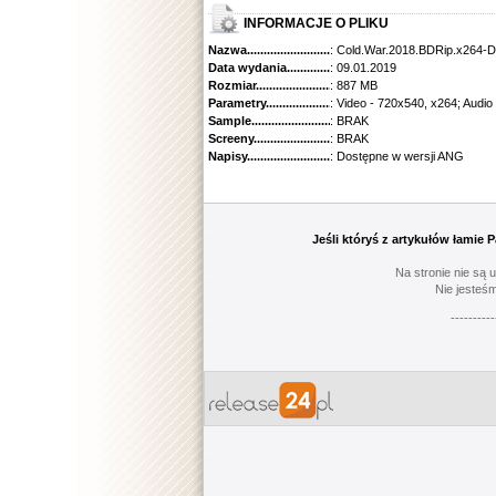
INFORMACJE O PLIKU
Nazwa.............................................
: Cold.War.2018.BDRip.x264
Data wydania......................................
: 09.01.2019
Rozmiar...........................................
: 887 MB
Parametry.........................................
: Video - 720x540, x264; Audio
Sample............................................
: BRAK
Screeny...........................................
: BRAK
Napisy............................................
: Dostępne w wersji ANG
Jeśli któryś z artykułów łamie
Na stronie nie są 
Nie jesteśm
----------