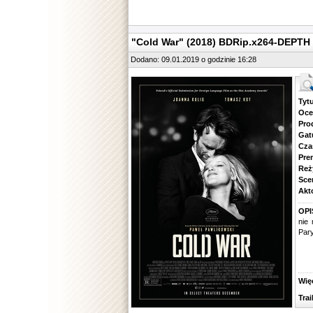
"Cold War" (2018) BDRip.x264-DEPTH
Dodano: 09.01.2019 o godzinie 16:28
Tytuł.
Ocena.
Produ
Gatune
Czas 
Premie
Reżyse
Scena
Aktorz
OPI
nie 
Pary
Więcej
Traile