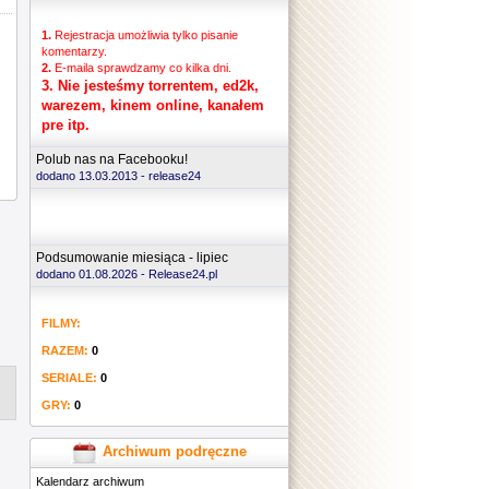
1.
Rejestracja umożliwia tylko pisanie
komentarzy.
2.
E-maila sprawdzamy co kilka dni.
3.
Nie jesteśmy torrentem, ed2k,
warezem, kinem online, kanałem
pre itp.
Polub nas na Facebooku!
dodano 13.03.2013 -
release24
Podsumowanie miesiąca - lipiec
dodano 01.08.2026 - Release24.pl
FILMY:
RAZEM:
0
SERIALE:
0
GRY:
0
Archiwum podręczne
Kalendarz archiwum