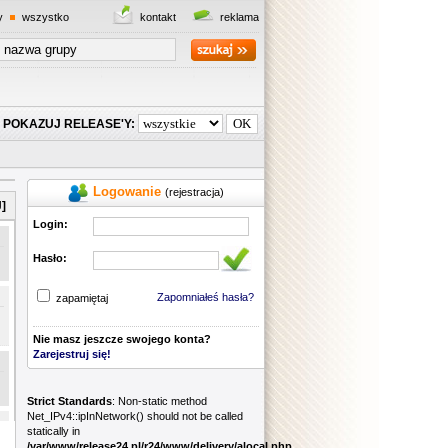
y
wszystko
kontakt
reklama
POKAZUJ RELEASE'Y:
Logowanie
(rejestracja)
]
Login:
Hasło:
Zapomniałeś hasła?
zapamiętaj
Nie masz jeszcze swojego konta?
Zarejestruj się!
Strict Standards
: Non-static method
Net_IPv4::ipInNetwork() should not be called
statically in
/var/www/release24.pl/r24/www/delivery/alocal.php