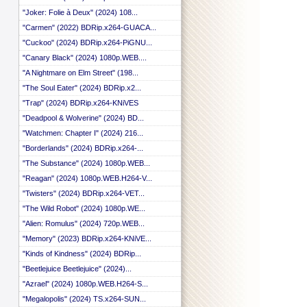
"Joker: Folie à Deux" (2024) 108...
"Carmen" (2022) BDRip.x264-GUACA...
"Cuckoo" (2024) BDRip.x264-PiGNU...
"Canary Black" (2024) 1080p.WEB....
"A Nightmare on Elm Street" (198...
"The Soul Eater" (2024) BDRip.x2...
"Trap" (2024) BDRip.x264-KNiVES
"Deadpool & Wolverine" (2024) BD...
"Watchmen: Chapter I" (2024) 216...
"Borderlands" (2024) BDRip.x264-...
"The Substance" (2024) 1080p.WEB...
"Reagan" (2024) 1080p.WEB.H264-V...
"Twisters" (2024) BDRip.x264-VET...
"The Wild Robot" (2024) 1080p.WE...
"Alien: Romulus" (2024) 720p.WEB...
"Memory" (2023) BDRip.x264-KNiVE...
"Kinds of Kindness" (2024) BDRip...
"Beetlejuice Beetlejuice" (2024)...
"Azrael" (2024) 1080p.WEB.H264-S...
"Megalopolis" (2024) TS.x264-SUN...