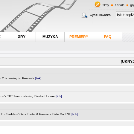
filmy
seriale
gr
wyszukiwarka
E
GRY
MUZYKA
PREMIERY
FAQ
[UKRYJ