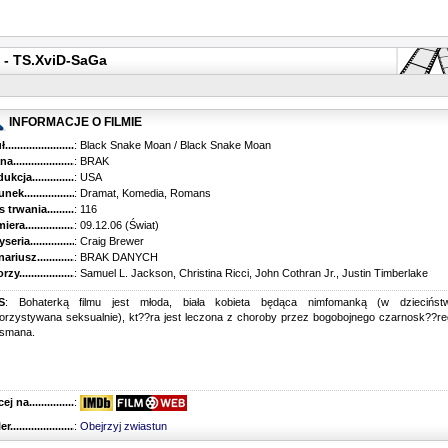
- TS.XviD-SaGa
INFORMACJE O FILMIE
...........................................
: Black Snake Moan / Black Snake Moan
............................................
: BRAK
kcja.........................................
: USA
k...........................................
: Dramat, Komedia, Romans
trwania......................................
: 116
ra..........................................
: 09.12.06 (Świat)
ria........................................
: Craig Brewer
riusz........................................
: BRAK DANYCH
y...........................................
: Samuel L. Jackson, Christina Ricci, John Cothran Jr., Justin Timberlake
S
: Bohaterką filmu jest młoda, biała kobieta będąca nimfomanką (w dzieciństw
orzystywana seksualnie), kt??ra jest leczona z choroby przez bogobojnego czarnosk??r
esmana.
 na........................................
:
r...........................................
:
Obejrzyj zwiastun