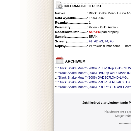
INFORMACJE O PLIKU
Nazwa.............................................
: Black.Snake.Moan.TS.XviD-
Data wydania......................................
: 13.03.2007
Rozmiar...........................................
: 1
Parametry.........................................
: Video - XviD; Audio -
Dodatkowe info....................................
:
NUKED
(bad croped)
Sample............................................
: BRAK
Screeny...........................................
:
#1
,
#2
,
#3
,
#4
,
#5
Napisy............................................
: W trakcie tłumaczenia - Thor
ARCHIWUM
::
"Black Snake Moan" (2006) PL.DVDRip.XviD-CH.W
::
"Black Snake Moan" (2006) DVDRip.XviD-DiAMO
::
"Black Snake Moan" (2006) DVDSCR.XviD-LMG
....
::
"Black Snake Moan" (2006) PROPER.REPACK.TS.
::
"Black Snake Moan" (2006) PROPER.TS.XViD-20t
Jeśli któryś z artykułów łamie
Na stronie nie są 
Nie jesteśm
----------