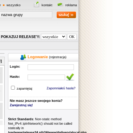
y
wszystko
kontakt
reklama
POKAZUJ RELEASE'Y:
Logowanie
(rejestracja)
]
Login:
Hasło:
Zapomniałeś hasła?
zapamiętaj
Nie masz jeszcze swojego konta?
Zarejestruj się!
Strict Standards
: Non-static method
Net_IPv4::ipInNetwork() should not be called
statically in
/var/www/release24.pl/r24/www/delivery/alocal.php