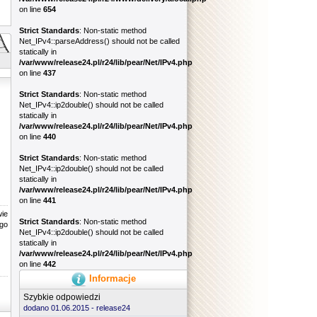
on line
654
Strict Standards
: Non-static method
Net_IPv4::parseAddress() should not be called
statically in
/var/www/release24.pl/r24/lib/pear/Net/IPv4.php
on line
437
Strict Standards
: Non-static method
Net_IPv4::ip2double() should not be called
statically in
/var/www/release24.pl/r24/lib/pear/Net/IPv4.php
on line
440
Strict Standards
: Non-static method
Net_IPv4::ip2double() should not be called
statically in
/var/www/release24.pl/r24/lib/pear/Net/IPv4.php
on line
441
ie
Strict Standards
: Non-static method
ego
Net_IPv4::ip2double() should not be called
statically in
/var/www/release24.pl/r24/lib/pear/Net/IPv4.php
on line
442
Informacje
Szybkie odpowiedzi
dodano 01.06.2015 -
release24