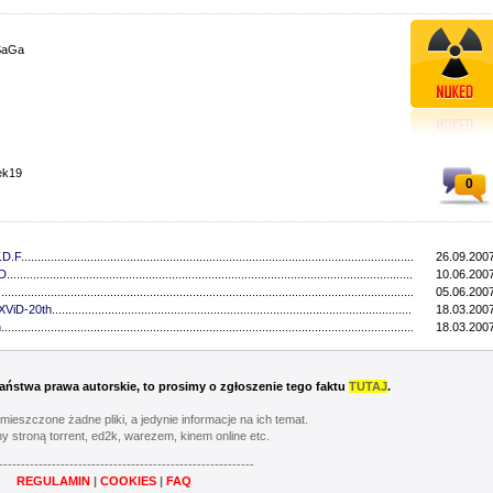
SaGa
ek19
0
.D.F
..................................................................................................................................
26.09.2007
ND
..................................................................................................................................
10.06.2007
..............................................................................................................................
05.06.2007
XViD-20th
..................................................................................................................................
18.03.2007
h
..................................................................................................................................
18.03.2007
 Państwa prawa autorskie, to prosimy o zgłoszenie tego faktu
TUTAJ
.
umieszczone żadne pliki, a jedynie informacje na ich temat.
y stroną torrent, ed2k, warezem, kinem online etc.
----------------------------------------------------------
REGULAMIN
|
COOKIES
|
FAQ