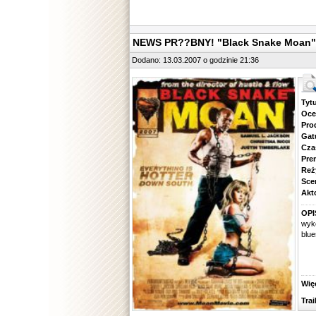
NEWS PR??BNY! "Black Snake Moan" 
Dodano: 13.03.2007 o godzinie 21:36
Tytuł.
Ocena.
Produ
Gatune
Czas 
Premie
Reżyse
Scena
Aktorz
OPI
wyk
blu
Więcej
Traile