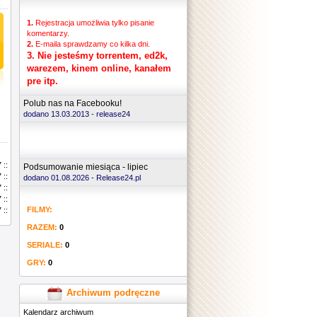
1.
Rejestracja umożliwia tylko pisanie
komentarzy.
2.
E-maila sprawdzamy co kilka dni.
3.
Nie jesteśmy torrentem, ed2k,
warezem, kinem online, kanałem
pre itp.
Polub nas na Facebooku!
dodano 13.03.2013 -
release24
 ::
Podsumowanie miesiąca - lipiec
 ::
dodano 01.08.2026 - Release24.pl
 ::
 ::
FILMY:
 ::
RAZEM:
0
SERIALE:
0
GRY:
0
Archiwum podręczne
Kalendarz archiwum