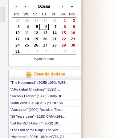
«
‹
Dzisiaj
›
»
Pn
Wt
Śr
Cz
Pt
So
Nie
1
2
27
28
29
30
31
3
4
5
6
7
8
9
10
11
12
13
14
15
16
17
18
19
20
21
22
23
24
25
26
27
28
29
30
31
1
2
3
4
5
6
Wybierz datę
Ostatnio dodane
"The Housemaid" (2025) 1080p.WEB...
"A Pickleball Christmas" (2025) ...
"Jacob's Ladder" (1990) 2160p.UH...
"John Wick" (2014) 2160p.UHD.Blu...
"Alexander" (2004) Revisited.The...
"28 Years Later" (2025) CAM.x264...
"Let the Right One In" (2008) 10...
"The Lord of the Rings: The War ...
"Nosferatu" (2024) 1080p.HDTS-C1...