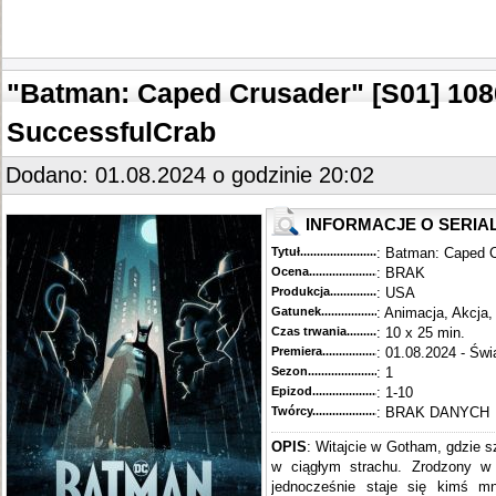
"Batman: Caped Crusader" [S01] 10
SuccessfulCrab
Dodano: 01.08.2024 o godzinie 20:02
INFORMACJE O SERIA
Tytuł............................................
: Batman: Caped C
Ocena.............................................
: BRAK
Produkcja.........................................
: USA
Gatunek...........................................
: Animacja, Akcja,
Czas trwania......................................
: 10 x 25 min.
Premiera..........................................
: 01.08.2024 - Świ
Sezon.............................................
: 1
Epizod............................................
: 1-10
Twórcy...........................................
: BRAK DANYCH
OPIS
: Witajcie w Gotham, gdzie s
w ciągłym strachu. Zrodzony 
jednocześnie staje się kimś mn