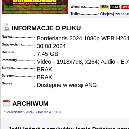
Więcej na........................................
:
Trailer...........................................
:
Obejrzyj zwiastu
INFORMACJE O PLIKU
Nazwa.............................................
: Borderlands.2024.1080p.WEB.H264
Data wydania......................................
: 30.08.2024
Rozmiar...........................................
: 7.45 GB
Parametry.........................................
: Video - 1918x798, x264; Audio - E
Sample............................................
: BRAK
Screeny...........................................
: BRAK
Napisy............................................
: Dostępne w wersji ANG
ARCHIWUM
::
"Borderlands" (2024) BDRip.x264-ROEN
..............................................................................