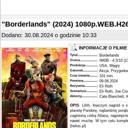
"Borderlands" (2024) 1080p.WEB.H2
Dodano: 30.08.2024 o godzinie 10:33
INFORMACJE O FILMIE
Tytuł............................................
: Borderlands
Ocena.............................................
: IMDB - 4.3/10 (1
Produkcja.........................................
: USA, Węgry
Gatunek...........................................
: Akcja, Przygodo
Czas trwania......................................
: 101 min.
Premiera..........................................
: 09.08.2024
Reżyseria........................................
: Eli Roth
Scenariusz........................................
: Eli Roth, Joe Cr
Aktorzy...........................................
: Cate Blanchett, 
OPIS
: Lilith, łowczyni nagród o
planetę Pandorę, najbardziej por
zaginioną córkę Atlasa, najpotężn
nawet muchę. W tym celu kompletu
(helios.pl)