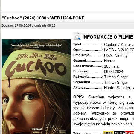
"Cuckoo" (2024) 1080p.WEB.H264-POKE
Dodano: 17.09.2024 o godzinie 09:23
INFORMACJE O FILMIE
Tytuł............................................
: Cuckoo / Kukułk
Ocena.............................................
: IMDB - 6.2/10 (6
Produkcja.........................................
: USA, Niemcy
Gatunek...........................................
: Horror
Czas trwania......................................
: 103 min.
Premiera..........................................
: 09.08.2024
Reżyseria........................................
: Tilman Singer
Scenariusz........................................
: Tilman Singer
Aktorzy...........................................
: Hunter Schafer,
OPIS
: Gretchen wyjeżdża z
wypoczynkowa, w której się zat
słyszy dziwne odgłosy, zaczyna 
kobiety. Wszystko to prowadz
przeprowadzanych przez niego n
swoje piętno na wielu pokoleniach. 
Więcej na........................................
: