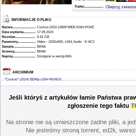
Trailer...........................................
:
Obejrzyj zwiastu
INFORMACJE O PLIKU
Nazwa.............................................
: Cuckoo.2024.1080P.WEB.H264-POKE
Data wydania......................................
: 17.09.2024
Rozmiar...........................................
: 6.92 GB
Parametry.........................................
: Video - 1920x800, x264; Audio - E-AC3
Sample............................................
: BRAK
Screeny...........................................
: BRAK
Napisy............................................
: Dostępne w wersji ANG
ARCHIWUM
::
"Cuckoo" (2024) BDRip.x264-PiGNUS
..................................................................................
Jeśli któryś z artykułów łamie Państwa pra
zgłoszenie tego faktu
T
Na stronie nie są umieszczone żadne pliki, a jed
Nie jesteśmy stroną torrent, ed2k, warez